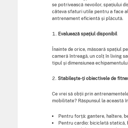
se potrivească nevoilor, spațiului dis
câteva sfaturi utile pentru a face a
antrenament eficientă și plăcută.
Evaluează spațiul disponibil
Înainte de orice, măsoară spațiul pe
cameră întreagă, un colț în living sa
tipul și dimensiunea echipamentului 
Stabilește-ți obiectivele de fitne
Ce vrei să obții prin antrenamentele
mobilitate? Răspunsul la această în
Pentru forță: gantere, haltere, be
Pentru cardio: bicicletă statică