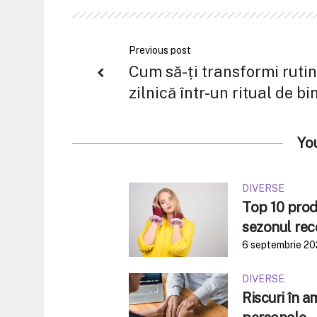
Previous post
Cum să-ți transformi ruti
zilnică într-un ritual de bi
Yo
DIVERSE
Top 10 produ
sezonul rec
6 septembrie 2
DIVERSE
Riscuri în 