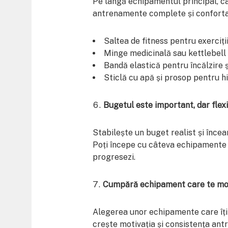
Pe lângă echipamentul principal, câ
antrenamente complete și conforta
Saltea de fitness pentru exerciții
Minge medicinală sau kettlebell 
Bandă elastică pentru încălzire 
Sticlă cu apă și prosop pentru h
Bugetul este important, dar flexi
Stabilește un buget realist și încear
Poți începe cu câteva echipamente 
progresezi.
Cumpără echipament care te mo
Alegerea unor echipamente care îți 
crește motivația și consistența ant