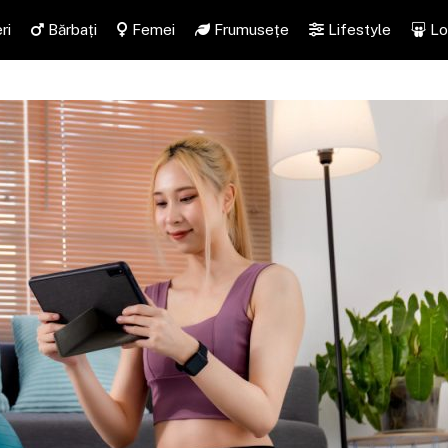
ri
Bărbați
Femei
Frumusețe
Lifestyle
Lo