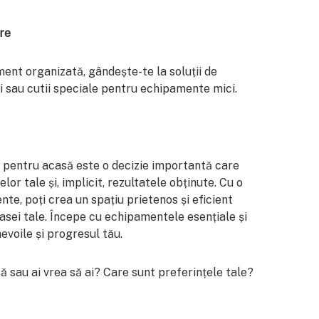
are
ent organizată, gândește-te la soluții de
i sau cutii speciale pentru echipamente mici.
 pentru acasă este o decizie importantă care
or tale și, implicit, rezultatele obținute. Cu o
ente, poți crea un spațiu prietenos și eficient
asei tale. Începe cu echipamentele esențiale și
evoile și progresul tău.
ă sau ai vrea să ai? Care sunt preferințele tale?