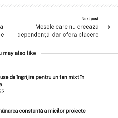
Next post
na
Mesele care nu creează
ne
dependență, dar oferă plăcere
u may also like
se de îngrijire pentru un ten mixt în
e
025
amânarea constantă a micilor proiecte