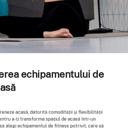
erea echipamentului de
casă
neze acasă, datorită comodității și flexibilității
entru a-ți transforma spațiul de acasă într-un
ă alegi echipamentul de fitness potrivit, care să