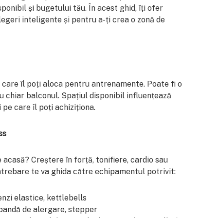
ponibil și bugetului tău. În acest ghid, îți ofer
legeri inteligente și pentru a-ți crea o zonă de
 care îl poți aloca pentru antrenamente. Poate fi o
u chiar balconul. Spațiul disponibil influențează
pe care îl poți achiziționa.
ss
 acasă? Creștere în forță, tonifiere, cardio sau
trebare te va ghida către echipamentul potrivit:
nzi elastice, kettlebells
, bandă de alergare, stepper