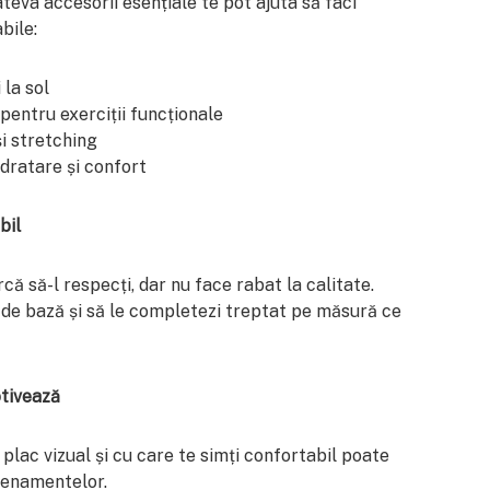
teva accesorii esențiale te pot ajuta să faci
bile:
 la sol
pentru exerciții funcționale
și stretching
idratare și confort
bil
că să-l respecți, dar nu face rabat la calitate.
de bază și să le completezi treptat pe măsură ce
tivează
plac vizual și cu care te simți confortabil poate
renamentelor.