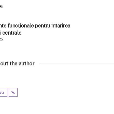
25
e funcționale pentru întărirea
i centrale
25
out the author
sts