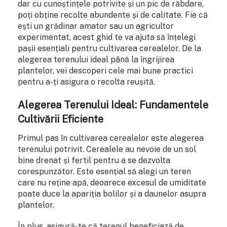
dar cu cunoștințele potrivite și un pic de răbdare,
poți obține recolte abundente și de calitate. Fie că
ești un grădinar amator sau un agricultor
experimentat, acest ghid te va ajuta să înțelegi
pașii esențiali pentru cultivarea cerealelor. De la
alegerea terenului ideal până la îngrijirea
plantelor, vei descoperi cele mai bune practici
pentru a-ți asigura o recolta reușită.
Alegerea Terenului Ideal: Fundamentele
Cultivării Eficiente
Primul pas în cultivarea cerealelor este alegerea
terenului potrivit. Cerealele au nevoie de un sol
bine drenat și fertil pentru a se dezvolta
corespunzător. Este esențial să alegi un teren
care nu reține apă, deoarece excesul de umiditate
poate duce la apariția bolilor și a daunelor asupra
plantelor.
În plus, asigură-te că terenul beneficiază de