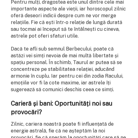
Pentru mulți, dragostea este unul dintre cele mai
importante aspecte ale vieții, iar horoscopul zilnic
oferă deseori indicii despre cum ne vor merge
relațiile. Fie că ești într-o relație de lungă durată
sau tocmai ai început să te întâlnești cu cineva,
astrele pot oferi sfaturi utile.
Dacă te afli sub semnul Berbecului, poate că
astăzi vei simți nevoia de mai multă libertate și
spațiu personal. În schimb, Taurul ar putea să se
concentreze pe stabilitatea relației, aducând
armonie în cuplu. Iar pentru cei din zodia Racului,
emoțiile vor fi la cote maxime, iar astrele îți
sugerează să comunici deschis ceea ce simți.
Carieră și bani: Oportunități noi sau
provocări?
Zilnic, cariera noastră poate fi influențată de
energie astrală, fie că ne așteptăm la noi
provocări, fie că sperăm la oportunități care să ne