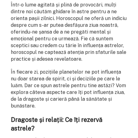
Într-o lume agitată și plină de provocări, mulți
dintre noi căutăm ghidare în astre pentru a ne
orienta pașii zilnici. Horoscopul ne oferă un indiciu
despre cum s-ar putea desfășura ziua noastră,
oferindu-ne șansa de a ne pregăti mental și
emoțional pentru ce urmează. Fie că suntem
sceptici sau credem cu tărie în influența astrelor,
horoscopul ne captează atenția prin sfaturile sale
practice și adesea revelatoare.
În fiecare zi, pozițiile planetelor ne pot influența
nu doar starea de spirit, ci și deciziile pe care le
luăm. Dar ce spun astrele pentru tine astăzi? Vom
explora câteva aspecte care îți pot influența ziua,
de la dragoste și carieră până la sănătate și
bunăstare.
Dragoste și relații: Ce îți rezervă
astrele?