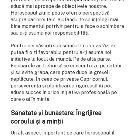
aducă mai aproape de obiectivele noastre.
Horoscopul zilnic poate oferi o perspectivă
asupra carierei tale, ajutându-te să înțelegi mai
bine momentul potrivit pentru a face o schimbare
sau a-ți asuma noi responsabilități.
Pentru cei născuți sub semnul Leului, astăzi ar
putea fi o zi favorabilă pentru a-ți asuma noi
inițiative la locul de muncă. Pe de altă parte,
Fecioarele ar trebui să se concentreze pe detalii
și să evite graba, care poate duce la greșeli
neplăcute. În ceea ce privește Capricornul,
perseverența și planificarea riguroasă îți pot
aduce succes în orice inițiativă profesională pe
care o ai în minte.
Sănătate și bunăstare: Îngrijirea
corpului și a minții
Un alt aspect important pe care horoscopul îl