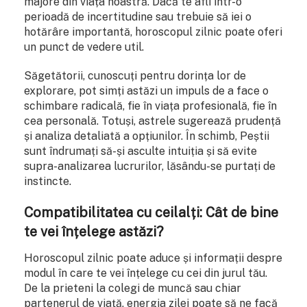
majore din viața noastră. Dacă te afli într-o
perioadă de incertitudine sau trebuie să iei o
hotărâre importantă, horoscopul zilnic poate oferi
un punct de vedere util.
Săgetătorii, cunoscuți pentru dorința lor de
explorare, pot simți astăzi un impuls de a face o
schimbare radicală, fie în viața profesională, fie în
cea personală. Totuși, astrele sugerează prudență
și analiza detaliată a opțiunilor. În schimb, Peștii
sunt îndrumați să-și asculte intuiția și să evite
supra-analizarea lucrurilor, lăsându-se purtați de
instincte.
Compatibilitatea cu ceilalți: Cât de bine
te vei înțelege astăzi?
Horoscopul zilnic poate aduce și informații despre
modul în care te vei înțelege cu cei din jurul tău.
De la prieteni la colegi de muncă sau chiar
partenerul de viață, energia zilei poate să ne facă