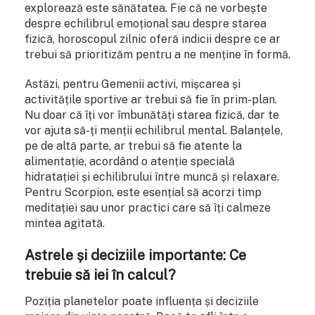
explorează este sănătatea. Fie că ne vorbește
despre echilibrul emoțional sau despre starea
fizică, horoscopul zilnic oferă indicii despre ce ar
trebui să prioritizăm pentru a ne menține în formă.
Astăzi, pentru Gemenii activi, mișcarea și
activitățile sportive ar trebui să fie în prim-plan.
Nu doar că îți vor îmbunătăți starea fizică, dar te
vor ajuta să-ți menții echilibrul mental. Balanțele,
pe de altă parte, ar trebui să fie atente la
alimentație, acordând o atenție specială
hidratației și echilibrului între muncă și relaxare.
Pentru Scorpion, este esențial să acorzi timp
meditației sau unor practici care să îți calmeze
mintea agitată.
Astrele și deciziile importante: Ce
trebuie să iei în calcul?
Poziția planetelor poate influența și deciziile