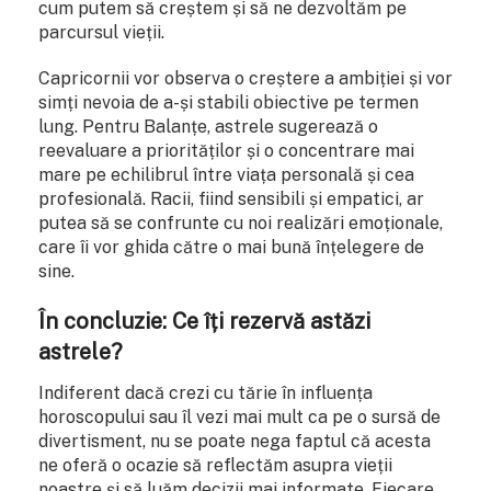
cum putem să creștem și să ne dezvoltăm pe
parcursul vieții.
Capricornii vor observa o creștere a ambiției și vor
simți nevoia de a-și stabili obiective pe termen
lung. Pentru Balanțe, astrele sugerează o
reevaluare a priorităților și o concentrare mai
mare pe echilibrul între viața personală și cea
profesională. Racii, fiind sensibili și empatici, ar
putea să se confrunte cu noi realizări emoționale,
care îi vor ghida către o mai bună înțelegere de
sine.
În concluzie: Ce îți rezervă astăzi
astrele?
Indiferent dacă crezi cu tărie în influența
horoscopului sau îl vezi mai mult ca pe o sursă de
divertisment, nu se poate nega faptul că acesta
ne oferă o ocazie să reflectăm asupra vieții
noastre și să luăm decizii mai informate. Fiecare