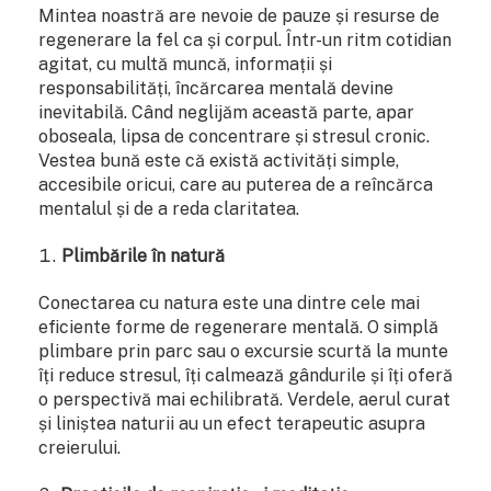
Mintea noastră are nevoie de pauze și resurse de
regenerare la fel ca și corpul. Într-un ritm cotidian
agitat, cu multă muncă, informații și
responsabilități, încărcarea mentală devine
inevitabilă. Când neglijăm această parte, apar
oboseala, lipsa de concentrare și stresul cronic.
Vestea bună este că există activități simple,
accesibile oricui, care au puterea de a reîncărca
mentalul și de a reda claritatea.
Plimbările în natură
Conectarea cu natura este una dintre cele mai
eficiente forme de regenerare mentală. O simplă
plimbare prin parc sau o excursie scurtă la munte
îți reduce stresul, îți calmează gândurile și îți oferă
o perspectivă mai echilibrată. Verdele, aerul curat
și liniștea naturii au un efect terapeutic asupra
creierului.