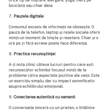
orice tip de mișcare: alergare, yoga, mers pe
bicicletă sau chiar dans.
Pauzele digitale
Consumul excesiv de informații ne obosește. O
pauză de la telefon, laptop și rețele sociale oferă
minții un moment de liniște și resetare. Chiar și o
oră pe zi fără ecrane poate face diferența.
Practica recunoștinței
A-ți nota zilnic câteva lucruri pentru care ești
recunoscător schimbă focusul minții de la
probleme către aspectele pozitive ale vieții. Este
un exercițiu simplu, dar cu impact semnificativ
asupra echilibrului emoțional.
Conectarea autentică cu oamenii
O conversație sinceră cu un prieten, o întâlnire