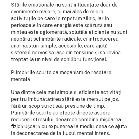
Stările emoționale nu sunt influențate doar de
evenimente majore, ci mai ales de micro-
activitățile pe care le repetăm zilnic, iar în
perioadele în care energia este scăzută sau
mintea este aglomerată, soluțiile eficiente nu sunt
neapărat schimbările radicale, ci introducerea
unor gesturi simple, accesibile, care ajută
sistemul nervos să iasă din tensiune și să revină
treptat la un nivel de echilibru funcțional.
Plimbările scurte ca mecanism de resetare
mentală
Una dintre cele mai simple și eficiente activități
pentru îmbunătățirea stării este mersul pe jos,
fără un scop strict sau presiune de timp.
Plimbările scurte au efecte directe asupra
reducerii stresului, deoarece combină mișcarea
fizică ușoară cu expunerea la mediu, ceea ce ajută
la deconectarea de la fluxul mental intens.