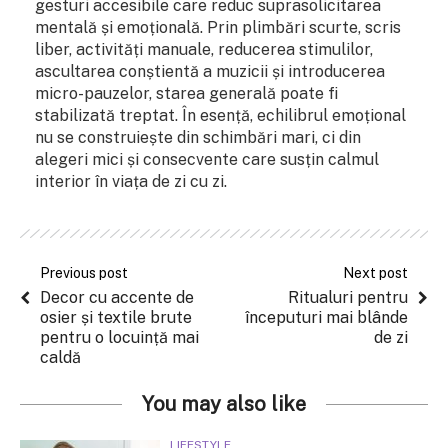
gesturi accesibile care reduc suprasolicitarea
mentală și emoțională. Prin plimbări scurte, scris
liber, activități manuale, reducerea stimulilor,
ascultarea conștientă a muzicii și introducerea
micro-pauzelor, starea generală poate fi
stabilizată treptat. În esență, echilibrul emoțional
nu se construiește din schimbări mari, ci din
alegeri mici și consecvente care susțin calmul
interior în viața de zi cu zi.
Previous post
Next post
Decor cu accente de
Ritualuri pentru
osier și textile brute
începuturi mai blânde
pentru o locuință mai
de zi
caldă
You may also like
LIFESTYLE