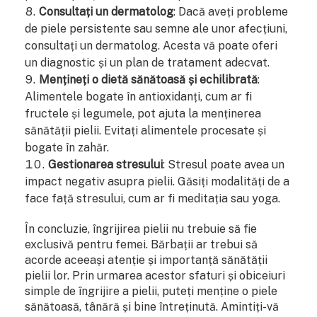
Consultați un dermatolog
: Dacă aveți probleme
de piele persistente sau semne ale unor afecțiuni,
consultați un dermatolog. Acesta vă poate oferi
un diagnostic și un plan de tratament adecvat.
Mențineți o dietă sănătoasă și echilibrată
:
Alimentele bogate în antioxidanți, cum ar fi
fructele și legumele, pot ajuta la menținerea
sănătății pielii. Evitați alimentele procesate și
bogate în zahăr.
Gestionarea stresului
: Stresul poate avea un
impact negativ asupra pielii. Găsiți modalități de a
face față stresului, cum ar fi meditația sau yoga.
În concluzie, îngrijirea pielii nu trebuie să fie
exclusivă pentru femei. Bărbații ar trebui să
acorde aceeași atenție și importanță sănătății
pielii lor. Prin urmarea acestor sfaturi și obiceiuri
simple de îngrijire a pielii, puteți menține o piele
sănătoasă, tânără și bine întreținută. Amintiți-vă