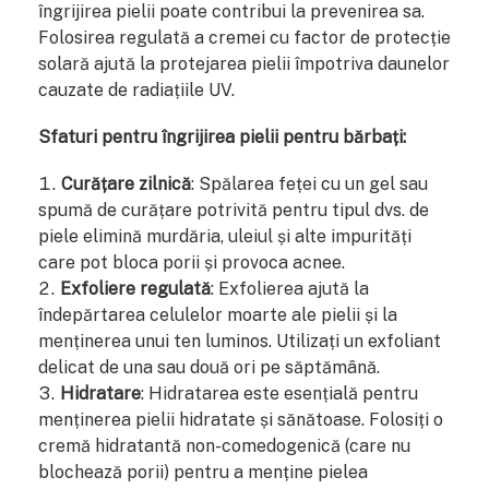
îngrijirea pielii poate contribui la prevenirea sa.
Folosirea regulată a cremei cu factor de protecție
solară ajută la protejarea pielii împotriva daunelor
cauzate de radiațiile UV.
Sfaturi pentru îngrijirea pielii pentru bărbați:
Curățare zilnică
: Spălarea feței cu un gel sau
spumă de curățare potrivită pentru tipul dvs. de
piele elimină murdăria, uleiul și alte impurități
care pot bloca porii și provoca acnee.
Exfoliere regulată
: Exfolierea ajută la
îndepărtarea celulelor moarte ale pielii și la
menținerea unui ten luminos. Utilizați un exfoliant
delicat de una sau două ori pe săptămână.
Hidratare
: Hidratarea este esențială pentru
menținerea pielii hidratate și sănătoase. Folosiți o
cremă hidratantă non-comedogenică (care nu
blochează porii) pentru a menține pielea