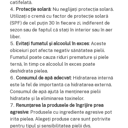
catifelată.
Protecție solară
: Nu neglijați protecția solară.
Utilizați o cremă cu factor de protecție solară
(SPF) de cel puțin 30 în fiecare zi, indiferent de
sezon sau de faptul că stați în interior sau în aer
liber.
Evitați fumatul și alcoolul în exces
: Aceste
obiceiuri pot afecta negativ sănătatea pielii.
Fumatul poate cauza riduri premature și piele
ternă, în timp ce alcoolul în exces poate
deshidrata pielea.
Consumul de apă adecvat
: Hidratarea internă
este la fel de importantă ca hidratarea externă.
Consumul de apă ajută la menținerea pielii
hidratate și la eliminarea toxinelor.
Renunțarea la produsele de îngrijire prea
agresive
: Produsele cu ingrediente agresive pot
irita pielea. Alegeți produse care sunt potrivite
pentru tipul și sensibilitatea pielii dvs.