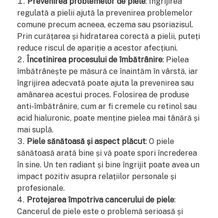
Prevenirea problemelor de piele
: Îngrijirea
regulată a pielii ajută la prevenirea problemelor
comune precum acneea, eczema sau psoriazisul.
Prin curățarea și hidratarea corectă a pielii, puteți
reduce riscul de apariție a acestor afecțiuni.
Încetinirea procesului de îmbătrânire
: Pielea
îmbătrânește pe măsură ce înaintăm în vârstă, iar
îngrijirea adecvată poate ajuta la prevenirea sau
amânarea acestui proces. Folosirea de produse
anti-îmbătrânire, cum ar fi cremele cu retinol sau
acid hialuronic, poate menține pielea mai tânără și
mai suplă.
Piele sănătoasă și aspect plăcut
: O piele
sănătoasă arată bine și vă poate spori încrederea
în sine. Un ten radiant și bine îngrijit poate avea un
impact pozitiv asupra relațiilor personale și
profesionale.
Protejarea împotriva cancerului de piele
:
Cancerul de piele este o problemă serioasă și