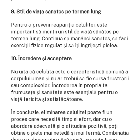
9. Stil de viață sănătos pe termen lung
Pentru a preveni reapariția celulitei, este
important să menții un stil de viață sănătos pe
termen lung. Continuă să mănânci sănătos, să faci
exerciții fizice regulat și să îți îngrijești pielea.
10. Încredere și acceptare
Nu uita că celulita este o caracteristică comună a
corpului uman și nu ar trebui să fie sursa frustrării
sau complexelor. Încrederea în propria ta
frumusețe și sănătate este esențială pentru o
viață fericită și satisfăcătoare.
În concluzie, eliminarea celulitei poate fi un
proces care necesită timp și efort, dar cu o
abordare adecvată și o atitudine pozitivă, poți
obține o piele mai netedă și mai fermă. Combinația
dintre o alimentație sănătoasă, exerciții fizice