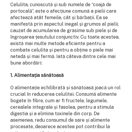
Celulita, cunoscută și sub numele de “coajă de
portocală”, este o afecțiune comună a pielii care
afectează atât femeile, cât și bărbații. Ea se
manifestă prin aspectul inegal și grumos al pielii,
cauzat de acumularea de grăsime sub piele și de
îngroșarea țesutului conjunctiv. Cu toate acestea,
există mai multe metode eficiente pentru a
combate celulita și pentru a obține o piele mai
netedă și mai fermă. Iată câteva dintre cele mai
bune abordări:
1. Alimentația sănătoasă
O alimentație echilibrată și sănătoasă joacă un rol
crucial în reducerea celulitei. Consumă alimente
bogate în fibre, cum ar fi fructele, legumele,
cerealele integrale și fasolea, pentru a stimula
digestia și a elimina toxinele din corp. De
asemenea, redu consumul de sare și alimente
procesate, deoarece acestea pot contribui la