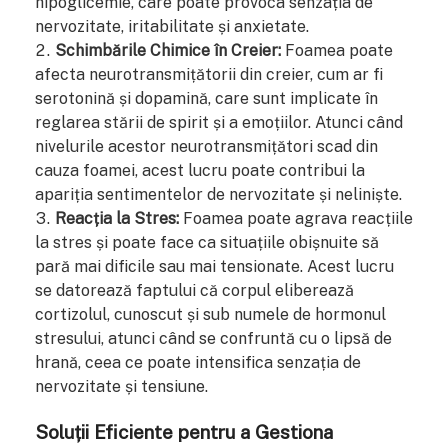
hipoglicemie, care poate provoca senzația de
nervozitate, iritabilitate și anxietate.
Schimbările Chimice în Creier:
Foamea poate
afecta neurotransmițătorii din creier, cum ar fi
serotonină și dopamină, care sunt implicate în
reglarea stării de spirit și a emoțiilor. Atunci când
nivelurile acestor neurotransmițători scad din
cauza foamei, acest lucru poate contribui la
apariția sentimentelor de nervozitate și neliniște.
Reacția la Stres:
Foamea poate agrava reacțiile
la stres și poate face ca situațiile obișnuite să
pară mai dificile sau mai tensionate. Acest lucru
se datorează faptului că corpul eliberează
cortizolul, cunoscut și sub numele de hormonul
stresului, atunci când se confruntă cu o lipsă de
hrană, ceea ce poate intensifica senzația de
nervozitate și tensiune.
Soluții Eficiente pentru a Gestiona