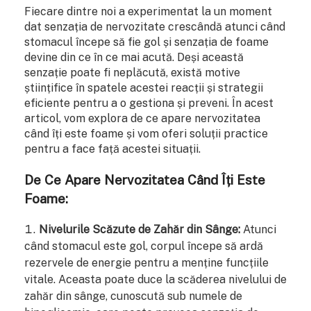
Fiecare dintre noi a experimentat la un moment
dat senzația de nervozitate crescândă atunci când
stomacul începe să fie gol și senzația de foame
devine din ce în ce mai acută. Deși această
senzație poate fi neplăcută, există motive
științifice în spatele acestei reacții și strategii
eficiente pentru a o gestiona și preveni. În acest
articol, vom explora de ce apare nervozitatea
când îți este foame și vom oferi soluții practice
pentru a face față acestei situații.
De Ce Apare Nervozitatea Când Îți Este
Foame:
Nivelurile Scăzute de Zahăr din Sânge:
Atunci
când stomacul este gol, corpul începe să ardă
rezervele de energie pentru a menține funcțiile
vitale. Aceasta poate duce la scăderea nivelului de
zahăr din sânge, cunoscută sub numele de