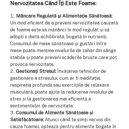
Nervozitatea Când Îți Este Foame:
Mâncare Regulată și Alimentație Sănătoasă:
Un mod eficient de a preveni nervozitatea cauzată
de foame este să mănânci în mod regulat și să
adopți o dietă echilibrată, bogată în nutrienți.
Consumul de mese sănătoase și gustări între
mese poate menține nivelurile de zahăr din sânge
stabile și poate preveni scăderile bruște care pot
provoca nervozitate.
Gestionați Stresul:
Învățarea tehnicilor de
gestionare a stresului, cum ar fi meditația,
respirația profundă sau exercițiile de relaxare
musculară, poate ajuta la reducerea nivelului de
stres și la gestionarea mai eficientă a
sentimentelor de nervozitate.
Consumul de Alimente Sănătoase și
Satisfăcătoare:
Atunci când te simți nervos din
cauza foamei, optează pentru alimente bogate în