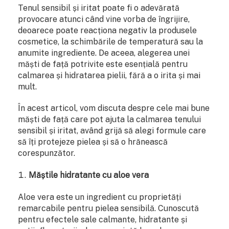
Tenul sensibil și iritat poate fi o adevărată
provocare atunci când vine vorba de îngrijire,
deoarece poate reacționa negativ la produsele
cosmetice, la schimbările de temperatură sau la
anumite ingrediente. De aceea, alegerea unei
măști de față potrivite este esențială pentru
calmarea și hidratarea pielii, fără a o irita și mai
mult.
În acest articol, vom discuta despre cele mai bune
măști de față care pot ajuta la calmarea tenului
sensibil și iritat, având grijă să alegi formule care
să îți protejeze pielea și să o hrănească
corespunzător.
Măștile hidratante cu aloe vera
Aloe vera este un ingredient cu proprietăți
remarcabile pentru pielea sensibilă. Cunoscută
pentru efectele sale calmante, hidratante și