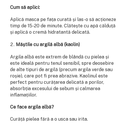
Cum să aplici:
Aplică masca pe fața curată și las-o să acționeze
timp de 15-20 de minute. Clătește cu apă călduță
și aplică o cremă hidratantă delicată.
Măștile cu argilă albă (kaolin)
Argila albă este extrem de blândă cu pielea și
este ideală pentru tenul sensibil, spre deosebire
de alte tipuri de argilă (precum argila verde sau
roșie), care pot fi prea abrazive. Kaolinul este
perfect pentru curățarea delicată a porilor,
absorbția excesului de sebum și calmarea
inflamațiilor.
Ce face argila albă?
Curăță pielea fără a o usca sau irita.