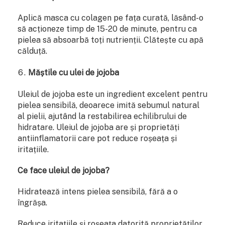
Aplică masca cu colagen pe fața curată, lăsând-o
să acționeze timp de 15-20 de minute, pentru ca
pielea să absoarbă toți nutrienții. Clătește cu apă
călduță.
Măștile cu ulei de jojoba
Uleiul de jojoba este un ingredient excelent pentru
pielea sensibilă, deoarece imită sebumul natural
al pielii, ajutând la restabilirea echilibrului de
hidratare. Uleiul de jojoba are și proprietăți
antiinflamatorii care pot reduce roșeața și
iritațiile.
Ce face uleiul de jojoba?
Hidratează intens pielea sensibilă, fără a o
îngrășa.
Reduce iritațiile și roșeața datorită proprietăților