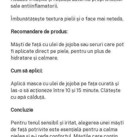
sale antiinflamatorii.
Îmbunătățește textura pielii și o face mai netedă.
Recomandare de produs:
Măști de față cu ulei de jojoba sau seruri care pot
fi aplicate direct pe piele, pentru un plus de
hidratare și calmare.
Cum să aplici:
Aplică masca cu ulei de jojoba pe fața curată și
las-o să acționeze între 10 și 15 minute. Clătește
cu apă călduță.
Concluzie
Pentru tenul sensibil și iritat, alegerea unei măști
de față potrivite este esențială pentru a calma
pielea și a-i reda confortul. Măștile care conțin