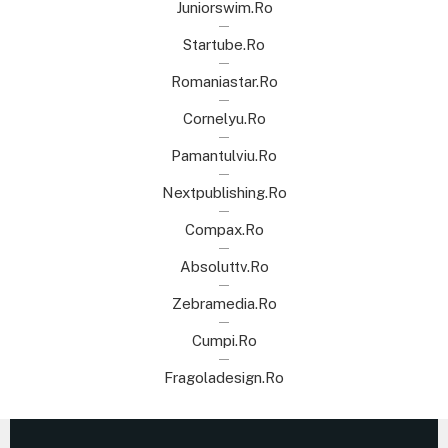
Juniorswim.ro
Startube.ro
Romaniastar.ro
Cornelyu.ro
Pamantulviu.ro
Nextpublishing.ro
Compax.ro
Absoluttv.ro
Zebramedia.ro
Cumpi.ro
Fragoladesign.ro