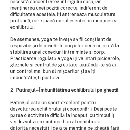
necesită concentrarea întregului corp, iar
menținerea unei poziții corecte, indiferent de
dificultatea acesteia, îți antrenează musculatura
profundă, care joacă un rol esențial în menținerea
echilibrului.
De asemenea, yoga te învață să fii conștient de
respirație și de mișcările corpului, ceea ce ajută la
stabilirea unei conexiuni între minte și corp.
Practicarea regulată a yoga îți va întări picioarele,
gleznele și centrul de greutate, ajutându-te să ai
un control mai bun al mișcărilor și să îți
îmbunătățești postura.
Patinajul – Îmbunătățirea echilibrului pe gheață
Patinajul este un sport excelent pentru
dezvoltarea echilibrului și coordonării. Deși poate
părea o activitate dificilă la început, cu timpul îți
vei dezvolta un simț mai bun al echilibrului
datorită necesității de a te menține pe gheață fără