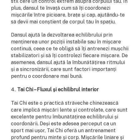
stil cere un control extrem asupra corpului tău. În
plus, dansul te învață cum să îți coordonezi
mișcările între picioare, brațe și cap, ajutându-te
să devii mai conștient de corpul tău în spațiu.
Dansul ajută la dezvoltarea echilibrului prin
menținerea unor poziții instabile sau în mișcare
continuă, ceea ce te obligă să îți antrenezi mușchii
stabilizatori și să îți controlezi fiecare mișcare. De
asemenea, dansul ajută la îmbunătățirea ritmului
și a sincronizării, care sunt factori importanți
pentru o coordonare mai bună.
Tai Chi – Fluxul și echilibrul interior
Tai Chi este o practică străveche chinezească
care implică mișcări lente și controlate, care sunt
excelente pentru îmbunătățirea echilibrului și
coordonării. Deși este adesea perceput ca un
sport mai ușor, Tai Chi oferă un antrenament
profund pentru minte și corp. Mișcările liniare și