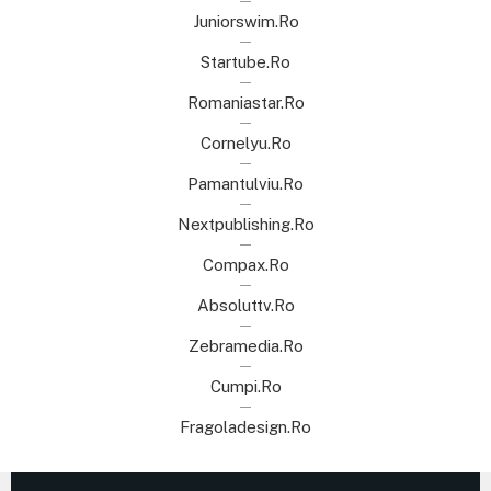
Juniorswim.ro
Startube.ro
Romaniastar.ro
Cornelyu.ro
Pamantulviu.ro
Nextpublishing.ro
Compax.ro
Absoluttv.ro
Zebramedia.ro
Cumpi.ro
Fragoladesign.ro