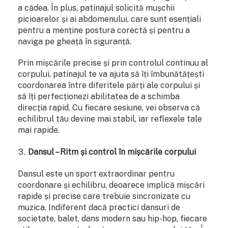
a cădea. În plus, patinajul solicită mușchii
picioarelor și ai abdomenului, care sunt esențiali
pentru a menține postura corectă și pentru a
naviga pe gheață în siguranță.
Prin mișcările precise și prin controlul continuu al
corpului, patinajul te va ajuta să îți îmbunătățești
coordonarea între diferitele părți ale corpului și
să îți perfecționezi abilitatea de a schimba
direcția rapid. Cu fiecare sesiune, vei observa că
echilibrul tău devine mai stabil, iar reflexele tale
mai rapide.
Dansul – Ritm și control în mișcările corpului
Dansul este un sport extraordinar pentru
coordonare și echilibru, deoarece implică mișcări
rapide și precise care trebuie sincronizate cu
muzica. Indiferent dacă practici dansuri de
societate, balet, dans modern sau hip-hop, fiecare