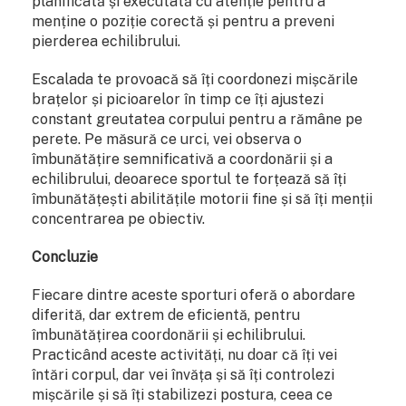
planificată și executată cu atenție pentru a
menține o poziție corectă și pentru a preveni
pierderea echilibrului.
Escalada te provoacă să îți coordonezi mișcările
brațelor și picioarelor în timp ce îți ajustezi
constant greutatea corpului pentru a rămâne pe
perete. Pe măsură ce urci, vei observa o
îmbunătățire semnificativă a coordonării și a
echilibrului, deoarece sportul te forțează să îți
îmbunătățești abilitățile motorii fine și să îți menții
concentrarea pe obiectiv.
Concluzie
Fiecare dintre aceste sporturi oferă o abordare
diferită, dar extrem de eficientă, pentru
îmbunătățirea coordonării și echilibrului.
Practicând aceste activități, nu doar că îți vei
întări corpul, dar vei învăța și să îți controlezi
mișcările și să îți stabilizezi postura, ceea ce