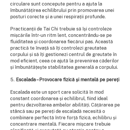
circulare sunt concepute pentru a ajuta la
îmbunătățirea echilibrului prin promovarea unei
posturi corecte și a unei respirații profunde.
Practicanții de Tai Chi trebuie să își controleze
mișcările într-un ritm lent, concentrându-se pe
fluiditatea și coordonarea fiecărui pas. Această
practică te învață să îți controlezi greutatea
corpului și să îți gestionezi centrul de greutate în
mod eficient, ceea ce ajută la prevenirea căderilor
și îmbunătățește stabilitatea generală a corpului.
Escalada – Provocare fizică și mentală pe pereți
Escalada este un sport care solicită în mod
constant coordonarea și echilibrul, fiind ideal
pentru dezvoltarea ambelor abilități. Cățărarea pe
stâncă sau pe pereți de escaladă necesită o
combinare perfectă între forță fizică, echilibru și
concentrare mentală. Fiecare mișcare trebuie