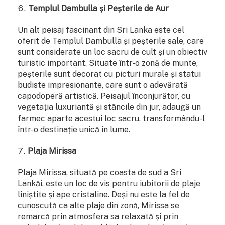
Templul Dambulla și Peșterile de Aur
Un alt peisaj fascinant din Sri Lanka este cel
oferit de Templul Dambulla și peșterile sale, care
sunt considerate un loc sacru de cult și un obiectiv
turistic important. Situate într-o zonă de munte,
peșterile sunt decorat cu picturi murale și statui
budiste impresionante, care sunt o adevărată
capodoperă artistică. Peisajul înconjurător, cu
vegetația luxuriantă și stâncile din jur, adaugă un
farmec aparte acestui loc sacru, transformându-l
într-o destinație unică în lume.
Plaja Mirissa
Plaja Mirissa, situată pe coasta de sud a Sri
Lankăi, este un loc de vis pentru iubitorii de plaje
liniștite și ape cristaline. Deși nu este la fel de
cunoscută ca alte plaje din zonă, Mirissa se
remarcă prin atmosfera sa relaxată și prin