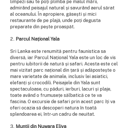
limpezi sau te poți plimba pe malul mării,
admirând peisajul natural și savurând aerul sărat
al oceanului. În apropiere, găsești și mici
restaurante de pe plajă, unde poți degusta
preparate din pește proaspăt.
Parcul Național Yala
Sri Lanka este renumită pentru faunistica sa
diversă, iar Parcul Național Yala este un loc de vis
pentru iubitorii de natură și safari. Acesta este cel
mai vizitat parc național din țară și adăpostește o
mare varietate de animale, inclusiv lei asiatici,
elefanți și crocodili. Peisajele din Yala sunt
spectaculoase, cu păduri, ierburi, lacuri și plaje,
toate având o frumusețe sălbatică ce te va
fascina. O excursie de safari prin acest parc îți va
oferi ocazia să descoperi natura în toată
splendoarea ei, într-un cadru de neuitat.
Munții din Nuwara Eliya