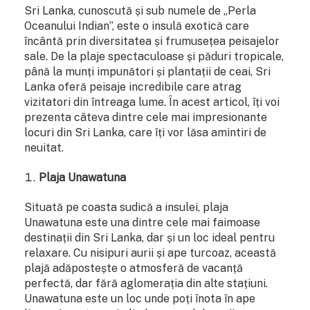
Sri Lanka, cunoscută și sub numele de „Perla
Oceanului Indian”, este o insulă exotică care
încântă prin diversitatea și frumusețea peisajelor
sale. De la plaje spectaculoase și păduri tropicale,
până la munți impunători și plantații de ceai, Sri
Lanka oferă peisaje incredibile care atrag
vizitatori din întreaga lume. În acest articol, îți voi
prezenta câteva dintre cele mai impresionante
locuri din Sri Lanka, care îți vor lăsa amintiri de
neuitat.
Plaja Unawatuna
Situată pe coasta sudică a insulei, plaja
Unawatuna este una dintre cele mai faimoase
destinații din Sri Lanka, dar și un loc ideal pentru
relaxare. Cu nisipuri aurii și ape turcoaz, această
plajă adăpostește o atmosferă de vacanță
perfectă, dar fără aglomerația din alte stațiuni.
Unawatuna este un loc unde poți înota în ape