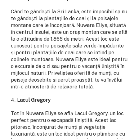
Când te gândești la Sri Lanka, este imposibil să nu
te gândești la plantațiile de ceai și la peisajele
montane care le înconjoară. Nuwara Eliya, situată
în centrul insulei, este un oraș montan care se află
la o altitudine de 1.868 de metri. Acest loc este
cunoscut pentru peisajele sale verde-împădurite
și pentru plantațiile de ceai care se întind pe
colinele muntoase. Nuwara Eliya este ideal pentru
o excursie de o zi sau pentru o vacanță liniștită în
mijlocul naturii. Priveliștea oferită de munți, cu
peisaje deosebite și aerul proaspăt, te va învălui
într-o atmosferă de relaxare totală.
Lacul Gregory
Tot în Nuwara Eliya se află Lacul Gregory, un loc
perfect pentru o escapadă liniștită. Acest lac
pitoresc, înconjurat de munți și vegetație
luxuriantă, este un loc ideal pentru o plimbare cu