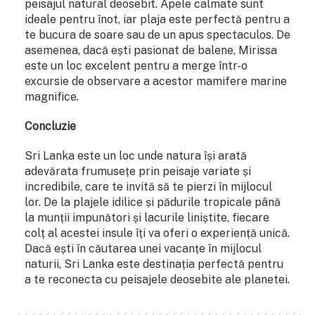
peisajul natural deosebit. Apele calmate sunt
ideale pentru înot, iar plaja este perfectă pentru a
te bucura de soare sau de un apus spectaculos. De
asemenea, dacă ești pasionat de balene, Mirissa
este un loc excelent pentru a merge într-o
excursie de observare a acestor mamifere marine
magnifice.
Concluzie
Sri Lanka este un loc unde natura își arată
adevărata frumusețe prin peisaje variate și
incredibile, care te invită să te pierzi în mijlocul
lor. De la plajele idilice și pădurile tropicale până
la munții impunători și lacurile liniștite, fiecare
colț al acestei insule îți va oferi o experiență unică.
Dacă ești în căutarea unei vacanțe în mijlocul
naturii, Sri Lanka este destinația perfectă pentru
a te reconecta cu peisajele deosebite ale planetei.