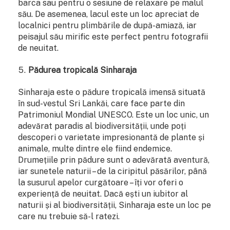
barca sau pentru o sesiune de relaxare pe malul
său. De asemenea, lacul este un loc apreciat de
localnici pentru plimbările de după-amiază, iar
peisajul său mirific este perfect pentru fotografii
de neuitat.
Pădurea tropicală Sinharaja
Sinharaja este o pădure tropicală imensă situată
în sud-vestul Sri Lankăi, care face parte din
Patrimoniul Mondial UNESCO. Este un loc unic, un
adevărat paradis al biodiversității, unde poți
descoperi o varietate impresionantă de plante și
animale, multe dintre ele fiind endemice.
Drumețiile prin pădure sunt o adevărată aventură,
iar sunetele naturii – de la ciripitul păsărilor, până
la susurul apelor curgătoare – îți vor oferi o
experiență de neuitat. Dacă ești un iubitor al
naturii și al biodiversității, Sinharaja este un loc pe
care nu trebuie să-l ratezi.