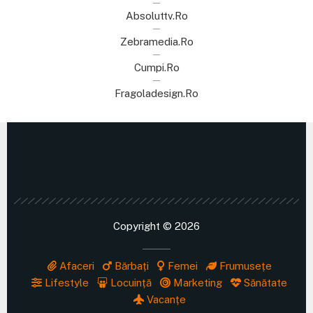
Absoluttv.ro
Zebramedia.ro
Cumpi.ro
Fragoladesign.ro
Copyright © 2026
Afaceri
Bărbați
Femei
Frumusețe
Lifestyle
Locuință
Marketing
Sănătate
Vacanțe