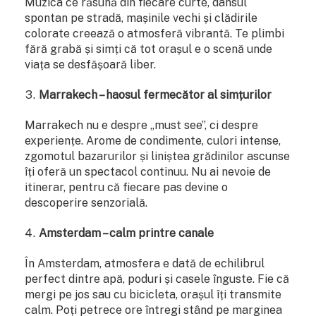
Muzica ce răsună din fiecare curte, dansul
spontan pe stradă, mașinile vechi și clădirile
colorate creează o atmosferă vibrantă. Te plimbi
fără grabă și simți că tot orașul e o scenă unde
viața se desfășoară liber.
Marrakech – haosul fermecător al simțurilor
Marrakech nu e despre „must see”, ci despre
experiențe. Arome de condimente, culori intense,
zgomotul bazarurilor și liniștea grădinilor ascunse
îți oferă un spectacol continuu. Nu ai nevoie de
itinerar, pentru că fiecare pas devine o
descoperire senzorială.
Amsterdam – calm printre canale
În Amsterdam, atmosfera e dată de echilibrul
perfect dintre apă, poduri și casele înguste. Fie că
mergi pe jos sau cu bicicleta, orașul îți transmite
calm. Poți petrece ore întregi stând pe marginea