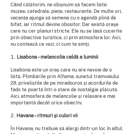
Când călătorim, ne obișnuim să facem liste:
muzee, catedrale, piețe, restaurante. De multe ori,
vacanța ajunge să semene cu o agendă plină de
bifat, iar ritmul devine obositor. Dar există orașe
care nu cer planuri stricte. Ele nu se lasă cucerite
prin obiective turistice, ci prin atmosfera lor. Aici,
nu contează ce vezi, ci cum te simți.
Lisabona – melancolia caldă a luminii
Lisabona este un oraș care nu are nevoie de o
listă. Plimbările prin Alfama, sunetul tramvaiului
28, priveliștile de pe miradouros și acordurile de
fado te poartă într-o stare de nostalgie plăcută.
Aici, atmosfera de melancolie și relaxare e mai
importantă decât orice obiectiv.
Havana – ritmuri și culori vii
În Havana, nu trebuie să alergi dintr-un loc în altul.