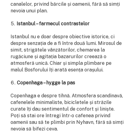
canalelor, privind bărcile și oamenii, fără să simți
nevoia unui plan.
Istanbul – farmecul contrastelor
Istanbul nu e doar despre obiective istorice, ci
despre senzația de a fi între două lumi. Mirosul de
simit, strigătele vânzătorilor, chemarea la
rugăciune și agitația bazarurilor creează o
atmosferă unică. Chiar și simpla plimbare pe
malul Bosforului îți arată esența orașului.
Copenhaga – hygge la pas
Copenhaga e despre tihnă. Atmosfera scandinavă,
cafenelele minimaliste, bicicletele și străzile
curate îți dau sentimentul de confort și liniște.
Poți să stai ore întregi într-o cafenea privind
oamenii sau să te plimbi prin Nyhavn, fără să simți
nevoia să bifezi ceva.