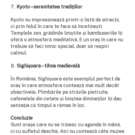
Kyoto – serenitatea tradițiilor
Kyoto nu impresionează printr-o listă de atracții,
ci prin felul în care te face să încetinești.
Templele zen, grădinile liniștite și bambuseriile îți
oferă o atmosferă meditativă. E un oraș în care nu
trebuie să faci nimic special, doar să respiri
calmul.
Sighișoara – tihna medievală
În România, Sighișoara este exemplul perfect de
oraș în care atmosfera contează mai mult decât
obiectivele. Plimbările pe străzile pietruite,
cafenelele din cetate și liniștea dimineților îți dau
senzația că timpul a rămas în loc.
Concluzie
Sunt orașe care nu se trăiesc cu agenda în mână,
ci cu sufletul deschis. Aici nu contează câte muzee