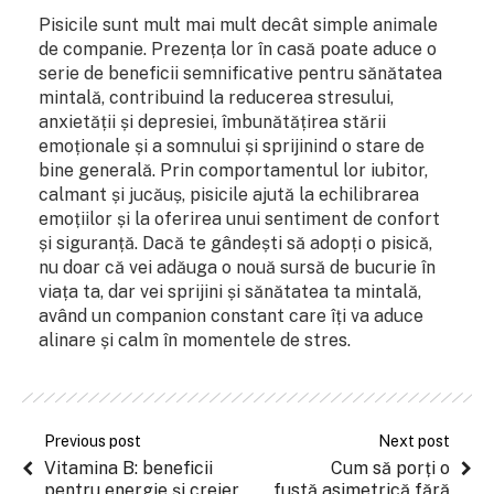
Pisicile sunt mult mai mult decât simple animale
de companie. Prezența lor în casă poate aduce o
serie de beneficii semnificative pentru sănătatea
mintală, contribuind la reducerea stresului,
anxietății și depresiei, îmbunătățirea stării
emoționale și a somnului și sprijinind o stare de
bine generală. Prin comportamentul lor iubitor,
calmant și jucăuș, pisicile ajută la echilibrarea
emoțiilor și la oferirea unui sentiment de confort
și siguranță. Dacă te gândești să adopți o pisică,
nu doar că vei adăuga o nouă sursă de bucurie în
viața ta, dar vei sprijini și sănătatea ta mintală,
având un companion constant care îți va aduce
alinare și calm în momentele de stres.
Previous post
Next post
Vitamina B: beneficii
Cum să porți o
pentru energie și creier
fustă asimetrică fără