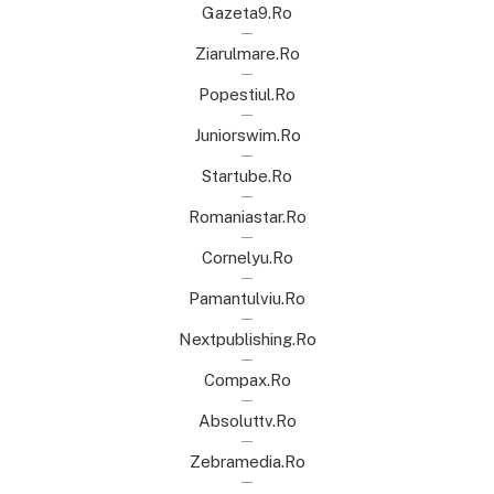
Gazeta9.ro
Ziarulmare.ro
Popestiul.ro
Juniorswim.ro
Startube.ro
Romaniastar.ro
Cornelyu.ro
Pamantulviu.ro
Nextpublishing.ro
Compax.ro
Absoluttv.ro
Zebramedia.ro