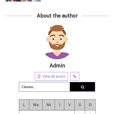
About the author
Admin
View all posts
L
Ma
Mi
J
V
S
D