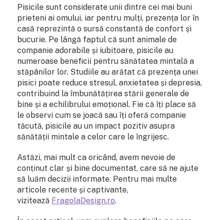
Pisicile sunt considerate unii dintre cei mai buni
prieteni ai omului, iar pentru mulți, prezența lor în
casă reprezintă o sursă constantă de confort și
bucurie. Pe lângă faptul că sunt animale de
companie adorabile și iubitoare, pisicile au
numeroase beneficii pentru sănătatea mintală a
stăpânilor lor. Studiile au arătat că prezența unei
pisici poate reduce stresul, anxietatea și depresia,
contribuind la îmbunătățirea stării generale de
bine și a echilibrului emoțional. Fie că îți place să
le observi cum se joacă sau îți oferă companie
tăcută, pisicile au un impact pozitiv asupra
sănătății mintale a celor care le îngrijesc.
Astăzi, mai mult ca oricând, avem nevoie de
conținut clar și bine documentat, care să ne ajute
să luăm decizii informate. Pentru mai multe
articole recente și captivante,
vizitează
FragolaDesign.ro
.