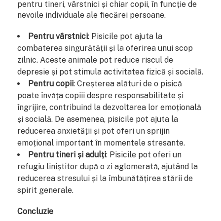
pentru tineri, vârstnici și chiar copii, în funcție de
nevoile individuale ale fiecărei persoane.
Pentru vârstnici
: Pisicile pot ajuta la
combaterea singurătății și la oferirea unui scop
zilnic. Aceste animale pot reduce riscul de
depresie și pot stimula activitatea fizică și socială.
Pentru copii
: Creșterea alături de o pisică
poate învăța copiii despre responsabilitate și
îngrijire, contribuind la dezvoltarea lor emoțională
și socială. De asemenea, pisicile pot ajuta la
reducerea anxietății și pot oferi un sprijin
emoțional important în momentele stresante.
Pentru tineri și adulți
: Pisicile pot oferi un
refugiu liniștitor după o zi aglomerată, ajutând la
reducerea stresului și la îmbunătățirea stării de
spirit generale.
Concluzie