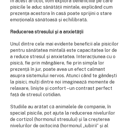
În acest articol, vom explora beneficiile pe care
pisicile le aduc sănătății mintale, explicând cum
prezența acestora în casă poate sprijini o stare
emoțională sănătoasă și echilibrată.
Reducerea stresului și a anxietății
Unul dintre cele mai evidente beneficii ale pisicilor
pentru sănătatea mintală este capacitatea lor de
a reduce stresul și anxietatea. Interacțiunea cu o
pisică, fie prin mângâiere, fie prin simpla lor
prezență în jur, poate avea un efect calmant
asupra sistemului nervos. Atunci când te gândești
la pisici, mulți dintre noi imaginează momente de
relaxare, liniște și confort – un contrast perfect
față de stresul cotidian.
Studiile au arătat că animalele de companie, în
special pisicile, pot ajuta la reducerea nivelurilor
de cortizol (hormonul stresului) și la creșterea
nivelurilor de oxitocină (hormonul „iubirii” și al