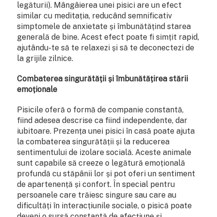
legăturii). Mângâierea unei pisici are un efect
similar cu meditația, reducând semnificativ
simptomele de anxietate și îmbunătățind starea
generală de bine. Acest efect poate fi simțit rapid,
ajutându-te să te relaxezi și să te deconectezi de
la grijile zilnice.
Combaterea singurătății și îmbunătățirea stării
emoționale
Pisicile oferă o formă de companie constantă,
fiind adesea descrise ca fiind independente, dar
iubitoare. Prezența unei pisici în casă poate ajuta
la combaterea singurătății și la reducerea
sentimentului de izolare socială. Aceste animale
sunt capabile să creeze o legătură emoțională
profundă cu stăpânii lor și pot oferi un sentiment
de apartenență și confort. În special pentru
persoanele care trăiesc singure sau care au
dificultăți în interacțiunile sociale, o pisică poate
deveni o sursă constantă de afecțiune și