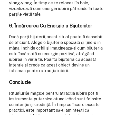
ylang-ylang. În timp ce te relaxezi în baie,
vizualizează cum energia iubirii pătrunde în toate
părțile vieții tale.
6. Încărcarea Cu Energie a Bijuteriilor
Dacă porți bijuterii, acest ritual poate fi deosebit
de eficient. Alege o bijuterie specială și ține-o în
mână. Închide ochii și imaginează-ți cum bijuteria
este încărcată cu energie pozitivă, atrăgând
iubirea în viața ta. Poartă bijuteria cu această
intenție și crede că acest obiect devine un
talisman pentru atracția iubirii.
Concluzie
Ritualurile magice pentru atracția iubirii pot fi
instrumente puternice atunci când sunt folosite
cu intenție și credință. În timp ce încerci aceste
practici, este important să-ți amintești că