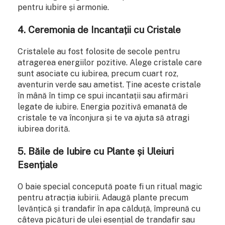
pentru iubire și armonie.
4. Ceremonia de Incantații cu Cristale
Cristalele au fost folosite de secole pentru
atragerea energiilor pozitive. Alege cristale care
sunt asociate cu iubirea, precum cuart roz,
aventurin verde sau ametist. Ține aceste cristale
în mână în timp ce spui incantații sau afirmări
legate de iubire. Energia pozitivă emanată de
cristale te va înconjura și te va ajuta să atragi
iubirea dorită.
5. Băile de Iubire cu Plante și Uleiuri
Esențiale
O baie special concepută poate fi un ritual magic
pentru atracția iubirii. Adaugă plante precum
levănțică și trandafir în apa călduță, împreună cu
câteva picături de ulei esențial de trandafir sau