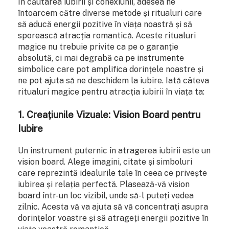
În căutarea iubirii și conexiunii, adesea ne
întoarcem către diverse metode și ritualuri care
să aducă energii pozitive în viața noastră și să
sporească atracția romantică. Aceste ritualuri
magice nu trebuie privite ca pe o garanție
absolută, ci mai degrabă ca pe instrumente
simbolice care pot amplifica dorințele noastre și
ne pot ajuta să ne deschidem la iubire. Iată câteva
ritualuri magice pentru atracția iubirii în viața ta:
1. Creațiunile Vizuale: Vision Board pentru
Iubire
Un instrument puternic în atragerea iubirii este un
vision board. Alege imagini, citate și simboluri
care reprezintă idealurile tale în ceea ce privește
iubirea și relația perfectă. Plasează-vă vision
board într-un loc vizibil, unde să-l puteți vedea
zilnic. Acesta vă va ajuta să vă concentrați asupra
dorințelor voastre și să atrageți energii pozitive în