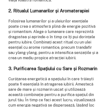
viața voastră romantică.
2. Ritualul Lumanarilor și Aromaterapiei
Folosirea lumanarilor și a uleiurilor esențiale
poate crea o atmosferă plină de energie pozitivă
și romantism. Alege o lumanare care reprezintă
dragostea și aprinde-o în timp ce îți pui dorințele
pentru iubire. Combinați acest ritual cu un ulei
esențial cu arome romantice, precum trandafir
sau ylang-ylang, pentru a intensifica senzațiile și a
crea un mediu propice atracției iubirii.
3. Purificarea Spațiului cu Sare și Rozmarin
Curățarea energetică a spațiului în care trăiești
poate fi esențială în atragerea iubirii. Amestecă
sare de mare și rozmarin uscat și utilizează
această combinație pentru a purifica spațiul din
jurul tău. În timp ce faci acest lucru, vizualizează
cum energia negativă se dispersează, lăsând loc