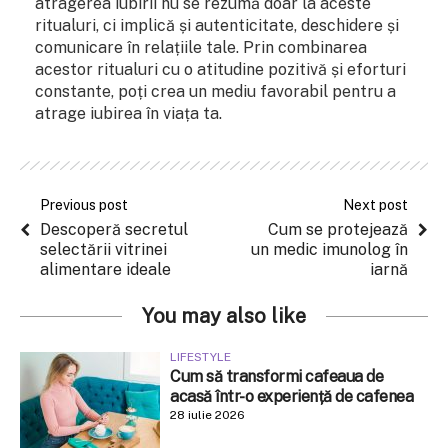
atragerea iubirii nu se rezumă doar la aceste
ritualuri, ci implică și autenticitate, deschidere și
comunicare în relațiile tale. Prin combinarea
acestor ritualuri cu o atitudine pozitivă și eforturi
constante, poți crea un mediu favorabil pentru a
atrage iubirea în viața ta.
Previous post
Next post
Descoperă secretul
Cum se protejează
selectării vitrinei
un medic imunolog în
alimentare ideale
iarnă
You may also like
LIFESTYLE
Cum să transformi cafeaua de
acasă într-o experiență de cafenea
28 iulie 2026