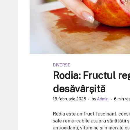
DIVERSE
Rodia: Fructul re
desăvârșită
16 februarie 2025
by
Admin
6 min re
Rodia este un fruct fascinant, consi
sale remarcabile asupra sănătății ș
antioxidanți, vitamine și minerale e