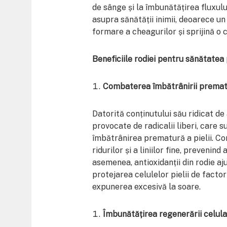
de sânge și la îmbunătățirea fluxul
asupra sănătății inimii, deoarece un
formare a cheagurilor și sprijină o c
Beneficiile rodiei pentru sănătatea p
Combaterea îmbătrânirii prematu
Datorită conținutului său ridicat de
provocate de radicalii liberi, care 
îmbătrânirea prematură a pielii. C
ridurilor și a liniilor fine, prevenin
asemenea, antioxidanții din rodie aj
protejarea celulelor pielii de facto
expunerea excesivă la soare.
Îmbunătățirea regenerării celul