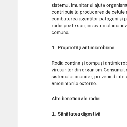
sistemul imunitar și ajută organismu
contribuie la producerea de celule 
combaterea agenților patogeni și p
rodie poate sprijini sistemul imunitar
comune.
Proprietăți antimicrobiene
Rodia conține și compuși antimicrob
virusurilor din organism. Consumul d
sistemului imunitar, prevenind infec
amenințările externe.
Alte beneficii ale rodiei
Sănătatea digestivă