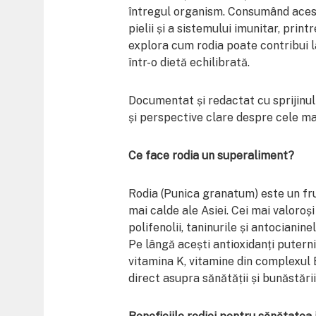
întregul organism. Consumând acest f
pielii și a sistemului imunitar, print
explora cum rodia poate contribui l
într-o dietă echilibrată.
Documentat și redactat cu sprijinu
și perspective clare despre cele mai
Ce face rodia un superaliment?
Rodia (Punica granatum) este un fru
mai calde ale Asiei. Cei mai valoroși
polifenolii, taninurile și antocianin
Pe lângă acești antioxidanți puterni
vitamina K, vitamine din complexul 
direct asupra sănătății și bunăstări