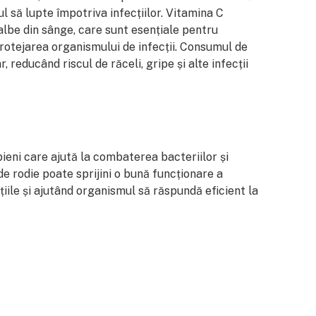
l să lupte împotriva infecțiilor. Vitamina C
albe din sânge, care sunt esențiale pentru
rotejarea organismului de infecții. Consumul de
, reducând riscul de răceli, gripe și alte infecții
ieni care ajută la combaterea bacteriilor și
e rodie poate sprijini o bună funcționare a
țiile și ajutând organismul să răspundă eficient la