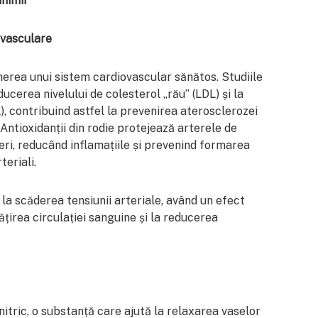
inimii
ovasculare
inerea unui sistem cardiovascular sănătos. Studiile
ucerea nivelului de colesterol „rău” (LDL) și la
), contribuind astfel la prevenirea aterosclerozei
 Antioxidanții din rodie protejează arterele de
beri, reducând inflamațiile și prevenind formarea
teriali.
la scăderea tensiunii arteriale, având un efect
țirea circulației sanguine și la reducerea
itric, o substanță care ajută la relaxarea vaselor