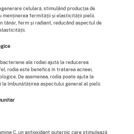
egenerare celulară, stimulând producția de
menținerea fermității și elasticității pielii.
n tânăr, ferm și radiant, reducând aspectul de
lasticității.
ogice
tibacteriene ale rodiei ajută la reducerea
Astfel, rodia este benefică în tratarea acneei,
tologice. De asemenea, rodia poate ajuta la
 la îmbunătățirea aspectului general al pielii.
munitar
amina C, un antioxidant puternic care stimulează