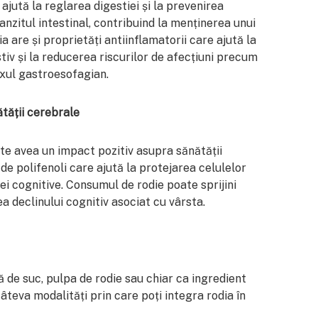
ajută la reglarea digestiei și la prevenirea
ranzitul intestinal, contribuind la menținerea unui
ia are și proprietăți antiinflamatorii care ajută la
stiv și la reducerea riscurilor de afecțiuni precum
uxul gastroesofagian.
tății cerebrale
te avea un impact pozitiv asupra sănătății
 de polifenoli care ajută la protejarea celulelor
ei cognitive. Consumul de rodie poate sprijini
a declinului cognitiv asociat cu vârsta.
de suc, pulpa de rodie sau chiar ca ingredient
câteva modalități prin care poți integra rodia în