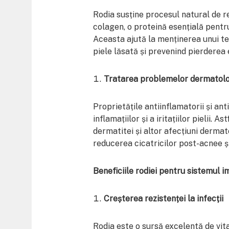
Rodia susține procesul natural de r
colagen, o proteină esențială pentru 
Aceasta ajută la menținerea unui te
piele lăsată și prevenind pierderea e
Tratarea problemelor dermatol
Proprietățile antiinflamatorii și an
inflamațiilor și a iritațiilor pielii. 
dermatitei și altor afecțiuni derma
reducerea cicatricilor post-acnee și
Beneficiile rodiei pentru sistemul i
Creșterea rezistenței la infecții
Rodia este o sursă excelentă de vit