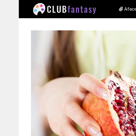
Aface