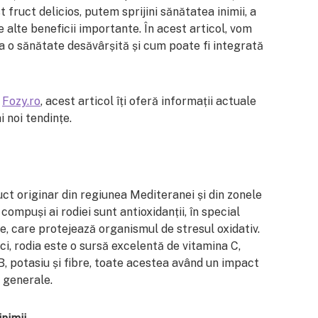
ruct delicios, putem sprijini sănătatea inimii, a
re alte beneficii importante. În acest articol, vom
a o sănătate desăvârșită și cum poate fi integrată
l
Fozy.ro
, acest articol îți oferă informații actuale
 noi tendințe.
ct originar din regiunea Mediteranei și din zonele
 compuși ai rodiei sunt antioxidanții, în special
ele, care protejează organismul de stresul oxidativ.
ci, rodia este o sursă excelentă de vitamina C,
B, potasiu și fibre, toate acestea având un impact
i generale.