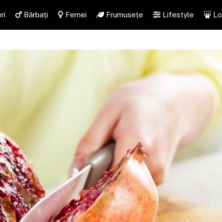
ri
Bărbați
Femei
Frumusețe
Lifestyle
Lo