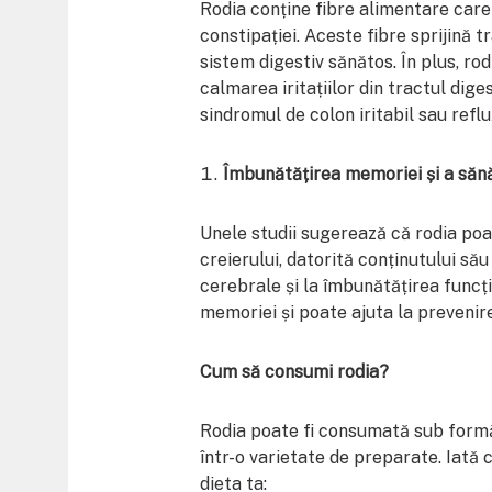
Rodia conține fibre alimentare care 
constipației. Aceste fibre sprijină t
sistem digestiv sănătos. În plus, rod
calmarea iritațiilor din tractul dige
sindromul de colon iritabil sau refl
Îmbunătățirea memoriei și a sănă
Unele studii sugerează că rodia poa
creierului, datorită conținutului său
cerebrale și la îmbunătățirea funcți
memoriei și poate ajuta la prevenire
Cum să consumi rodia?
Rodia poate fi consumată sub formă 
într-o varietate de preparate. Iată 
dieta ta: