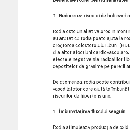
Beneficiile rodiei pentru sănătatea 
Reducerea riscului de boli cardi
Rodia este un aliat valoros în menț
au arătat că rodia poate ajuta la red
creșterea colesterolului „bun” (HDL
și a altor afecțiuni cardiovasculare.
efectele negative ale radicalilor li
depozitelor de grăsime pe pereții ar
De asemenea, rodia poate contribui 
vasodilatator care ajută la îmbunătă
riscurilor de hipertensiune.
Îmbunătățirea fluxului sanguin
Rodia stimulează producția de oxid n