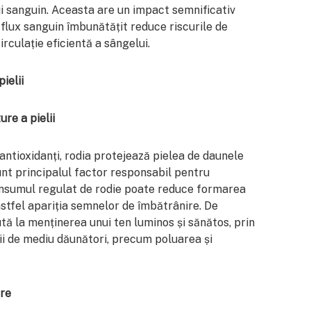
ui sanguin. Aceasta are un impact semnificativ
 flux sanguin îmbunătățit reduce riscurile de
irculație eficientă a sângelui.
ielii
re a pielii
 antioxidanți, rodia protejează pielea de daunele
sunt principalul factor responsabil pentru
onsumul regulat de rodie poate reduce formarea
d astfel apariția semnelor de îmbătrânire. De
ută la menținerea unui ten luminos și sănătos, prin
rii de mediu dăunători, precum poluarea și
are