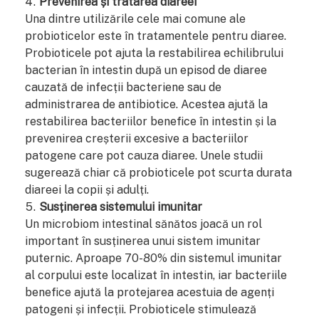
Prevenirea și tratarea diareei
Una dintre utilizările cele mai comune ale
probioticelor este în tratamentele pentru diaree.
Probioticele pot ajuta la restabilirea echilibrului
bacterian în intestin după un episod de diaree
cauzată de infecții bacteriene sau de
administrarea de antibiotice. Acestea ajută la
restabilirea bacteriilor benefice în intestin și la
prevenirea creșterii excesive a bacteriilor
patogene care pot cauza diaree. Unele studii
sugerează chiar că probioticele pot scurta durata
diareei la copii și adulți.
Susținerea sistemului imunitar
Un microbiom intestinal sănătos joacă un rol
important în susținerea unui sistem imunitar
puternic. Aproape 70-80% din sistemul imunitar
al corpului este localizat în intestin, iar bacteriile
benefice ajută la protejarea acestuia de agenți
patogeni și infecții. Probioticele stimulează