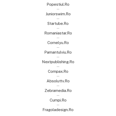
Popestiul.ro
Juniorswim.ro
Startube.ro
Romaniastar.ro
Cornelyu.ro
Pamantulviu.ro
Nextpublishing.ro
Compax.ro
Absoluttv.ro
Zebramedia.ro
Cumpi.ro
Fragoladesign.ro