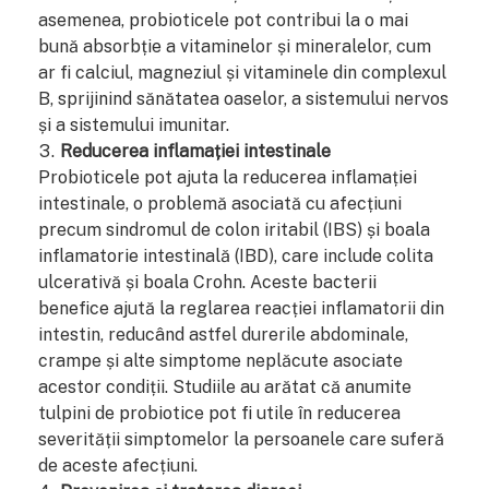
asemenea, probioticele pot contribui la o mai
bună absorbție a vitaminelor și mineralelor, cum
ar fi calciul, magneziul și vitaminele din complexul
B, sprijinind sănătatea oaselor, a sistemului nervos
și a sistemului imunitar.
Reducerea inflamației intestinale
Probioticele pot ajuta la reducerea inflamației
intestinale, o problemă asociată cu afecțiuni
precum sindromul de colon iritabil (IBS) și boala
inflamatorie intestinală (IBD), care include colita
ulcerativă și boala Crohn. Aceste bacterii
benefice ajută la reglarea reacției inflamatorii din
intestin, reducând astfel durerile abdominale,
crampe și alte simptome neplăcute asociate
acestor condiții. Studiile au arătat că anumite
tulpini de probiotice pot fi utile în reducerea
severității simptomelor la persoanele care suferă
de aceste afecțiuni.