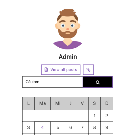
Admin
View all posts
L
Ma
Mi
J
V
S
D
1
2
3
4
5
6
7
8
9