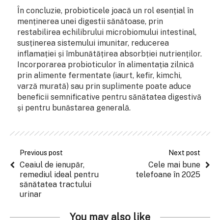
În concluzie, probioticele joacă un rol esențial în
menținerea unei digestii sănătoase, prin
restabilirea echilibrului microbiomului intestinal,
susținerea sistemului imunitar, reducerea
inflamației și îmbunătățirea absorbției nutrienților.
Incorporarea probioticulor în alimentația zilnică
prin alimente fermentate (iaurt, kefir, kimchi,
varză murată) sau prin suplimente poate aduce
beneficii semnificative pentru sănătatea digestivă
și pentru bunăstarea generală.
Previous post
Next post
Ceaiul de ienupăr,
Cele mai bune
remediul ideal pentru
telefoane în 2025
sănătatea tractului
urinar
You may also like