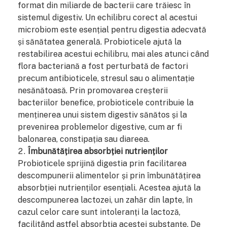
format din miliarde de bacterii care trăiesc în
sistemul digestiv. Un echilibru corect al acestui
microbiom este esențial pentru digestia adecvată
și sănătatea generală. Probioticele ajută la
restabilirea acestui echilibru, mai ales atunci când
flora bacteriană a fost perturbată de factori
precum antibioticele, stresul sau o alimentație
nesănătoasă. Prin promovarea creșterii
bacteriilor benefice, probioticele contribuie la
menținerea unui sistem digestiv sănătos și la
prevenirea problemelor digestive, cum ar fi
balonarea, constipația sau diareea.
Îmbunătățirea absorbției nutrienților
Probioticele sprijină digestia prin facilitarea
descompunerii alimentelor și prin îmbunătățirea
absorbției nutrienților esențiali. Acestea ajută la
descompunerea lactozei, un zahăr din lapte, în
cazul celor care sunt intoleranți la lactoză,
facilitând astfel absorbția acestei substanțe. De