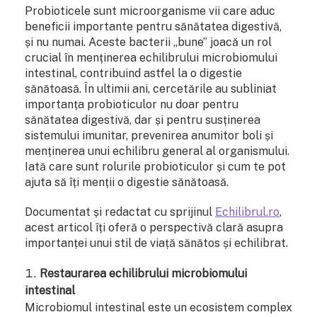
Probioticele sunt microorganisme vii care aduc
beneficii importante pentru sănătatea digestivă,
și nu numai. Aceste bacterii „bune” joacă un rol
crucial în menținerea echilibrului microbiomului
intestinal, contribuind astfel la o digestie
sănătoasă. În ultimii ani, cercetările au subliniat
importanța probioticulor nu doar pentru
sănătatea digestivă, dar și pentru susținerea
sistemului imunitar, prevenirea anumitor boli și
menținerea unui echilibru general al organismului.
Iată care sunt rolurile probioticulor și cum te pot
ajuta să îți menții o digestie sănătoasă.
Documentat și redactat cu sprijinul
Echilibrul.ro
,
acest articol îți oferă o perspectivă clară asupra
importanței unui stil de viață sănătos și echilibrat.
Restaurarea echilibrului microbiomului
intestinal
Microbiomul intestinal este un ecosistem complex