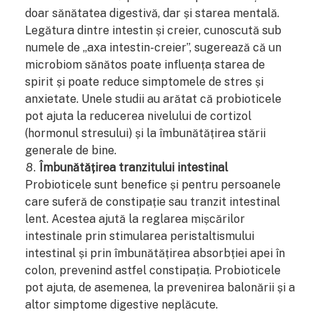
doar sănătatea digestivă, dar și starea mentală.
Legătura dintre intestin și creier, cunoscută sub
numele de „axa intestin-creier”, sugerează că un
microbiom sănătos poate influența starea de
spirit și poate reduce simptomele de stres și
anxietate. Unele studii au arătat că probioticele
pot ajuta la reducerea nivelului de cortizol
(hormonul stresului) și la îmbunătățirea stării
generale de bine.
Îmbunătățirea tranzitului intestinal
Probioticele sunt benefice și pentru persoanele
care suferă de constipație sau tranzit intestinal
lent. Acestea ajută la reglarea mișcărilor
intestinale prin stimularea peristaltismului
intestinal și prin îmbunătățirea absorbției apei în
colon, prevenind astfel constipația. Probioticele
pot ajuta, de asemenea, la prevenirea balonării și a
altor simptome digestive neplăcute.