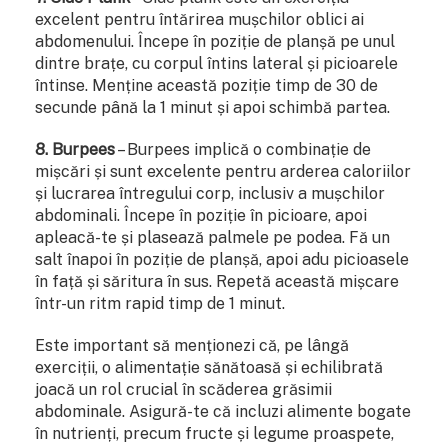
excelent pentru întărirea mușchilor oblici ai
abdomenului. Începe în poziție de planșă pe unul
dintre brațe, cu corpul întins lateral și picioarele
întinse. Menține această poziție timp de 30 de
secunde până la 1 minut și apoi schimbă partea.
8. Burpees
– Burpees implică o combinație de
mișcări și sunt excelente pentru arderea caloriilor
și lucrarea întregului corp, inclusiv a mușchilor
abdominali. Începe în poziție în picioare, apoi
apleacă-te și plasează palmele pe podea. Fă un
salt înapoi în poziție de planșă, apoi adu picioasele
în față și săritura în sus. Repetă această mișcare
într-un ritm rapid timp de 1 minut.
Este important să menționezi că, pe lângă
exerciții, o alimentație sănătoasă și echilibrată
joacă un rol crucial în scăderea grăsimii
abdominale. Asigură-te că incluzi alimente bogate
în nutrienți, precum fructe și legume proaspete,