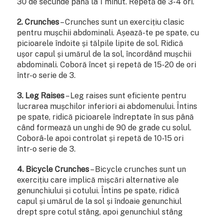
30 de secunde până la 1 minut. Repetă de 3-4 ori.
2. Crunches
– Crunches sunt un exercițiu clasic
pentru mușchii abdominali. Așează-te pe spate, cu
picioarele îndoite și tălpile lipite de sol. Ridică
ușor capul și umărul de la sol, încordând mușchii
abdominali. Coboră încet și repetă de 15-20 de ori
într-o serie de 3.
3. Leg Raises
– Leg raises sunt eficiente pentru
lucrarea mușchilor inferiori ai abdomenului. Întins
pe spate, ridică picioarele îndreptate în sus până
când formează un unghi de 90 de grade cu solul.
Coborâ-le apoi controlat și repetă de 10-15 ori
într-o serie de 3.
4. Bicycle Crunches
– Bicycle crunches sunt un
exercițiu care implică mișcări alternative ale
genunchiului și cotului. Întins pe spate, ridică
capul și umărul de la sol și îndoaie genunchiul
drept spre cotul stâng, apoi genunchiul stâng