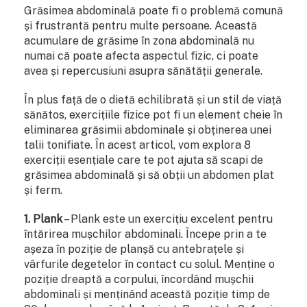
Grăsimea abdominală poate fi o problemă comună
și frustrantă pentru multe persoane. Această
acumulare de grăsime în zona abdominală nu
numai că poate afecta aspectul fizic, ci poate
avea și repercusiuni asupra sănătății generale.
În plus față de o dietă echilibrată și un stil de viață
sănătos, exercițiile fizice pot fi un element cheie în
eliminarea grăsimii abdominale și obținerea unei
talii tonifiate. În acest articol, vom explora 8
exerciții esențiale care te pot ajuta să scapi de
grăsimea abdominală și să obții un abdomen plat
și ferm.
1. Plank
– Plank este un exercițiu excelent pentru
întărirea mușchilor abdominali. Începe prin a te
așeza în poziție de planșă cu antebrațele și
vârfurile degetelor în contact cu solul. Menține o
poziție dreaptă a corpului, încordând mușchii
abdominali și menținând această poziție timp de