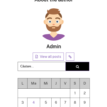
Admin
View all posts
L
Ma
Mi
J
V
S
D
1
2
3
4
5
6
7
8
9