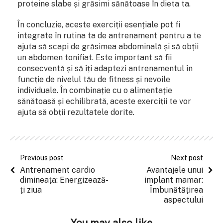
proteine slabe și grăsimi sănătoase în dieta ta.
În concluzie, aceste exerciții esențiale pot fi
integrate în rutina ta de antrenament pentru a te
ajuta să scapi de grăsimea abdominală și să obții
un abdomen tonifiat. Este important să fii
consecventă și să îți adaptezi antrenamentul în
funcție de nivelul tău de fitness și nevoile
individuale. În combinație cu o alimentație
sănătoasă și echilibrată, aceste exerciții te vor
ajuta să obții rezultatele dorite.
Previous post
Next post
Antrenament cardio
Avantajele unui
dimineața: Energizează-
implant mamar:
ți ziua
Îmbunătățirea
aspectului
You may also like