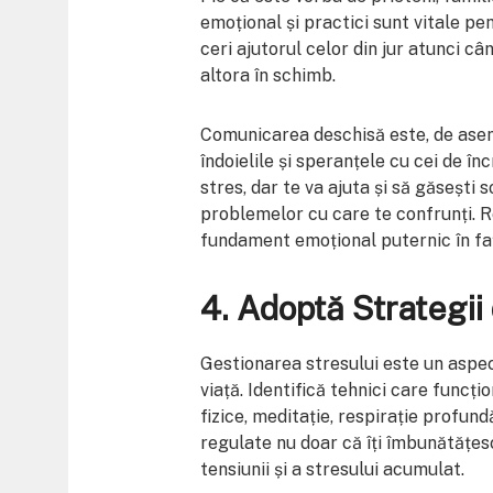
emoțional și practici sunt vitale pen
ceri ajutorul celor din jur atunci cân
altora în schimb.
Comunicarea deschisă este, de asem
îndoielile și speranțele cu cei de în
stres, dar te va ajuta și să găsești s
problemelor cu care te confrunți. Re
fundament emoțional puternic în fa
4. Adoptă Strategii
Gestionarea stresului este un aspec
viață. Identifică tehnici care funcți
fizice, meditație, respirație profundă
regulate nu doar că îți îmbunătățesc
tensiunii și a stresului acumulat.