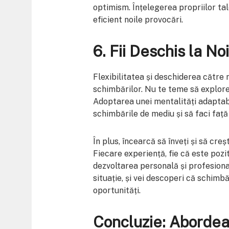
optimism. Înțelegerea propriilor tal
eficient noile provocări.
6. Fii Deschis la No
Flexibilitatea și deschiderea către 
schimbărilor. Nu te teme să explorezi
Adoptarea unei mentalități adaptabi
schimbările de mediu și să faci față
În plus, încearcă să înveți și să cre
Fiecare experiență, fie că este pozit
dezvoltarea personală și profesională
situație, și vei descoperi că schimb
oportunități.
Concluzie: Abordea