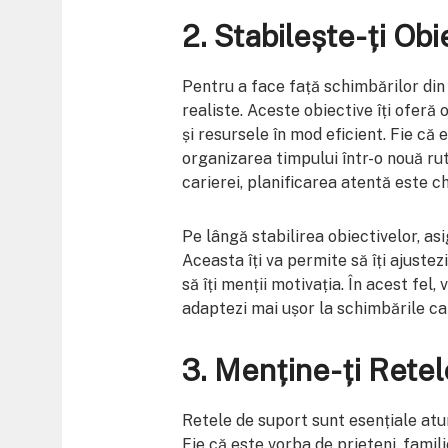
2. Stabilește-ți Obi
Pentru a face față schimbărilor din v
realiste. Aceste obiective îți oferă o
și resursele în mod eficient. Fie că 
organizarea timpului într-o nouă r
carierei, planificarea atentă este c
Pe lângă stabilirea obiectivelor, asi
Aceasta îți va permite să îți ajustez
să îți menții motivația. În acest fel, 
adaptezi mai ușor la schimbările ca
3. Menține-ți Rete
Retele de suport sunt esențiale atun
Fie că este vorba de prieteni, famili