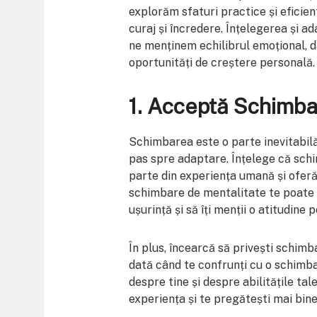
explorăm sfaturi practice și eficien
curaj și încredere. Înțelegerea și a
ne menținem echilibrul emoțional, d
oportunități de creștere personală.
1. Acceptă Schimbar
Schimbarea este o parte inevitabilă 
pas spre adaptare. Înțelege că schim
parte din experiența umană și oferă
schimbare de mentalitate te poate a
ușurință și să îți menții o atitudine p
În plus, încearcă să privești schimb
dată când te confrunți cu o schimba
despre tine și despre abilitățile ta
experiența și te pregătești mai bine