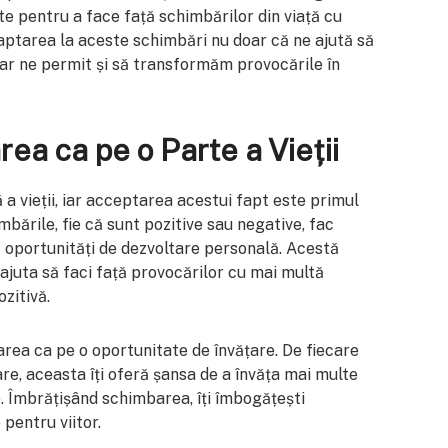
te pentru a face față schimbărilor din viață cu
daptarea la aceste schimbări nu doar că ne ajută să
ar ne permit și să transformăm provocările în
ea ca pe o Parte a Vieții
a vieții, iar acceptarea acestui fapt este primul
bările, fie că sunt pozitive sau negative, fac
 oportunități de dezvoltare personală. Acestă
juta să faci față provocărilor cu mai multă
ozitivă.
area ca pe o oportunitate de învățare. De fiecare
re, aceasta îți oferă șansa de a învăța mai multe
le. Îmbrățișând schimbarea, îți îmbogățești
 pentru viitor.