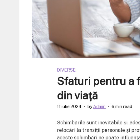
DIVERSE
Sfaturi pentru a 
din viață
11 iulie 2024
by
Admin
6 min read
Schimbările sunt inevitabile și, ades
relocări la tranziții personale și 
aceste schimbări ne poate influența