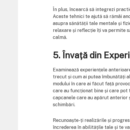
În plus, încearcă să integrezi practi
Aceste tehnici te ajută să rămâi anc
asupra sănătății tale mentale și fi
relaxare și reflecție îți va permite
calmă.
5. Învață din Exper
Examinează experiențele anterioare
trecut și cum ai putea îmbunătăți 
modului în care ai făcut față provocă
care au funcționat bine și care pot 
capcanele care au apărut anterior și
schimbări.
Recunoaște-ți realizările și progrese
încrederea în abilitățile tale și te 