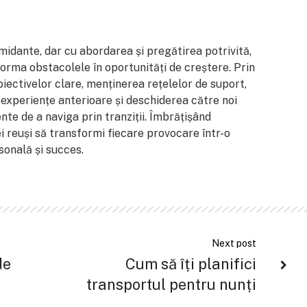
midante, dar cu abordarea și pregătirea potrivită,
forma obstacolele în oportunități de creștere. Prin
iectivelor clare, menținerea rețelelor de suport,
 experiențe anterioare și deschiderea către noi
ente de a naviga prin tranziții. Îmbrățișând
ei reuși să transformi fiecare provocare într-o
sonală și succes.
Next post
de
Cum să îți planifici
transportul pentru nunți