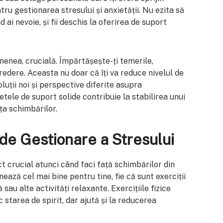
tru gestionarea stresului și anxietății. Nu ezita să
d ai nevoie, și fii deschis la oferirea de suport
enea, crucială. Împărtășește-ți temerile,
credere. Aceasta nu doar că îți va reduce nivelul de
oluții noi și perspective diferite asupra
tele de suport solide contribuie la stabilirea unui
ța schimbărilor.
 de Gestionare a Stresului
t crucial atunci când faci față schimbărilor din
onează cel mai bine pentru tine, fie că sunt exerciții
 sau alte activități relaxante. Exercițiile fizice
 starea de spirit, dar ajută și la reducerea