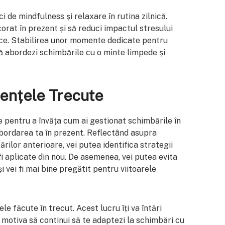
ci de mindfulness și relaxare în rutina zilnică.
orat în prezent și să reduci impactul stresului
zice. Stabilirea unor momente dedicate pentru
 să abordezi schimbările cu o minte limpede și
iențele Trecute
 pentru a învăța cum ai gestionat schimbările în
abordarea ta în prezent. Reflectând asupra
rilor anterioare, vei putea identifica strategii
fi aplicate din nou. De asemenea, vei putea evita
 vei fi mai bine pregătit pentru viitoarele
le făcute în trecut. Acest lucru îți va întări
va motiva să continui să te adaptezi la schimbări cu