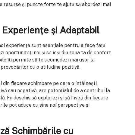
e resurse și puncte forte te ajută să abordezi mai
i Experiențe și Adaptabil
noi experiențe sunt esențiale pentru a face față
 oportunități noi și să ieși din zona ta de confort.
le îți permite să te acomodezi mai ușor la
 provocărilor cu o atitudine pozitivă.
ști din fiecare schimbare pe care o întâlnești.
ivă sau negativă, are potențialul de a contribui la
. Fii deschis să explorezi și să înveți din fiecare
ările pot aduce cu sine noi perspective și
ză Schimbările cu