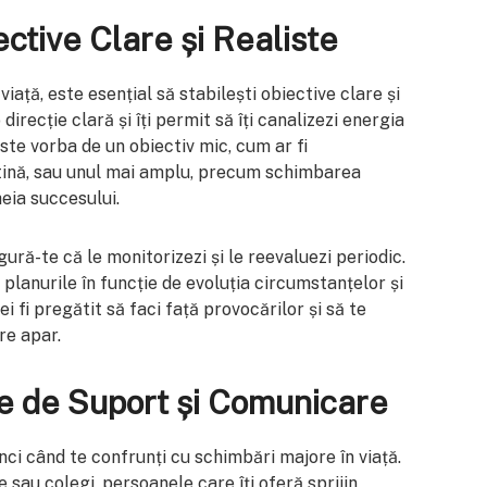
ective Clare și Realiste
iață, este esențial să stabilești obiective clare și
 direcție clară și îți permit să îți canalizezi energia
este vorba de un obiectiv mic, cum ar fi
utină, sau unul mai amplu, precum schimbarea
heia succesului.
gură-te că le monitorizezi și le reevaluezi periodic.
i planurile în funcție de evoluția circumstanțelor și
vei fi pregătit să faci față provocărilor și să te
re apar.
le de Suport și Comunicare
ci când te confrunți cu schimbări majore în viață.
e sau colegi, persoanele care îți oferă sprijin