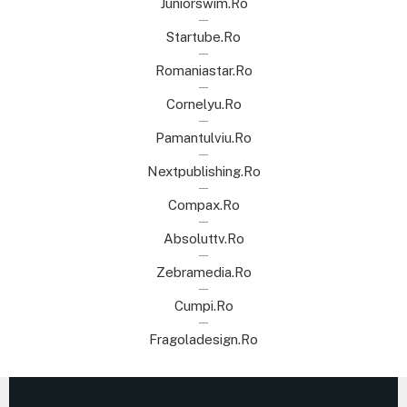
Juniorswim.ro
Startube.ro
Romaniastar.ro
Cornelyu.ro
Pamantulviu.ro
Nextpublishing.ro
Compax.ro
Absoluttv.ro
Zebramedia.ro
Cumpi.ro
Fragoladesign.ro