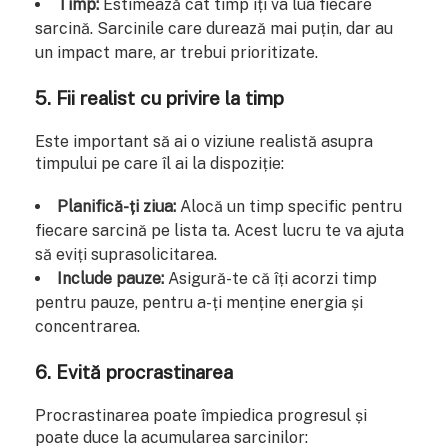
Timp:
Estimează cât timp îți va lua fiecare
sarcină. Sarcinile care durează mai puțin, dar au
un impact mare, ar trebui prioritizate.
5. Fii realist cu privire la timp
Este important să ai o viziune realistă asupra
timpului pe care îl ai la dispoziție:
Planifică-ți ziua:
Alocă un timp specific pentru
fiecare sarcină pe lista ta. Acest lucru te va ajuta
să eviți suprasolicitarea.
Include pauze:
Asigură-te că îți acorzi timp
pentru pauze, pentru a-ți menține energia și
concentrarea.
6. Evită procrastinarea
Procrastinarea poate împiedica progresul și
poate duce la acumularea sarcinilor: