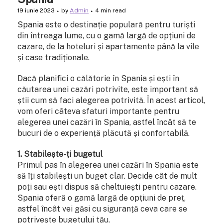
19 iunie 2023
by
Admin
4 min read
Spania este o destinație populară pentru turiști
din întreaga lume, cu o gamă largă de opțiuni de
cazare, de la hoteluri și apartamente până la vile
și case tradiționale.
Dacă planifici o călătorie în Spania și ești în
căutarea unei cazări potrivite, este important să
știi cum să faci alegerea potrivită. În acest articol,
vom oferi câteva sfaturi importante pentru
alegerea unei cazări în Spania, astfel încât să te
bucuri de o experiență plăcută și confortabilă.
1. Stabilește-ți bugetul
Primul pas în alegerea unei cazări în Spania este
să îți stabilești un buget clar. Decide cât de mult
poți sau ești dispus să cheltuiești pentru cazare.
Spania oferă o gamă largă de opțiuni de preț,
astfel încât vei găsi cu siguranță ceva care se
potrivește bugetului tău.