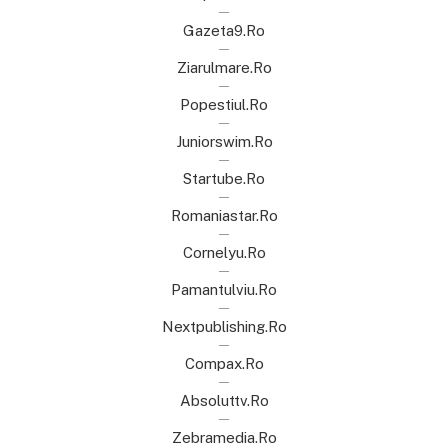
Gazeta9.ro
Ziarulmare.ro
Popestiul.ro
Juniorswim.ro
Startube.ro
Romaniastar.ro
Cornelyu.ro
Pamantulviu.ro
Nextpublishing.ro
Compax.ro
Absoluttv.ro
Zebramedia.ro