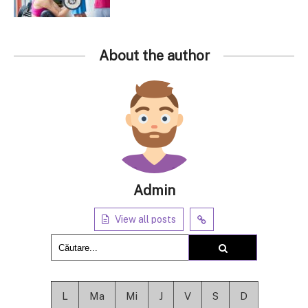
About the author
Admin
View all posts
L
Ma
Mi
J
V
S
D