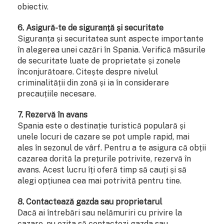
obiectiv.
6. Asigură-te de siguranță și securitate
Siguranța și securitatea sunt aspecte importante
în alegerea unei cazări în Spania. Verifică măsurile
de securitate luate de proprietate și zonele
înconjurătoare. Citește despre nivelul
criminalității din zonă și ia în considerare
precauțiile necesare.
7. Rezervă în avans
Spania este o destinație turistică populară și
unele locuri de cazare se pot umple rapid, mai
ales în sezonul de vârf. Pentru a te asigura că obții
cazarea dorită la prețurile potrivite, rezervă în
avans. Acest lucru îți oferă timp să cauți și să
alegi opțiunea cea mai potrivită pentru tine.
8. Contactează gazda sau proprietarul
Dacă ai întrebări sau nelămuriri cu privire la
cazare, nu ezita să contactezi gazda sau