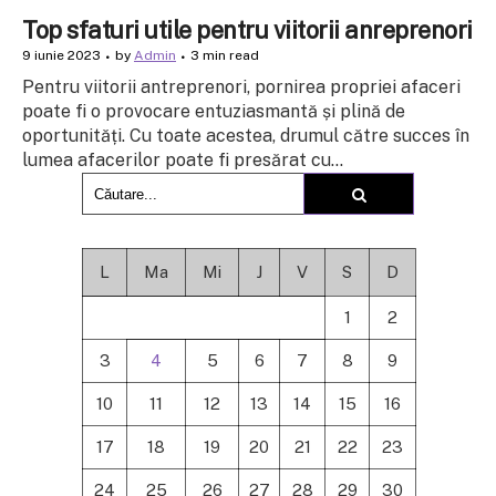
Top sfaturi utile pentru viitorii anreprenori
9 iunie 2023
by
Admin
3 min read
Pentru viitorii antreprenori, pornirea propriei afaceri
poate fi o provocare entuziasmantă și plină de
oportunități. Cu toate acestea, drumul către succes în
lumea afacerilor poate fi presărat cu...
L
Ma
Mi
J
V
S
D
1
2
3
4
5
6
7
8
9
10
11
12
13
14
15
16
17
18
19
20
21
22
23
24
25
26
27
28
29
30