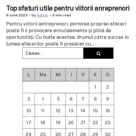
Top sfaturi utile pentru viitorii anreprenori
9 iunie 2023
by
Admin
3 min read
Pentru viitorii antreprenori, pornirea propriei afaceri
poate fi o provocare entuziasmantă și plină de
oportunități. Cu toate acestea, drumul către succes în
lumea afacerilor poate fi presărat cu...
L
Ma
Mi
J
V
S
D
1
2
3
4
5
6
7
8
9
10
11
12
13
14
15
16
17
18
19
20
21
22
23
24
25
26
27
28
29
30