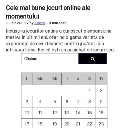
Cele mai bune jocuri online ale
momentului
7 iunie 2023
by
Admin
4 min read
Industria jocurilor online a cunoscut o expansiune
masivă în ultimii ani, oferind o gamă variată de
experiențe de divertisment pentru jucători din
întreaga lume. Fie că ești un pasionat de jocuri sau...
L
Ma
Mi
J
V
S
D
1
2
3
4
5
6
7
8
9
10
11
12
13
14
15
16
17
18
19
20
21
22
23