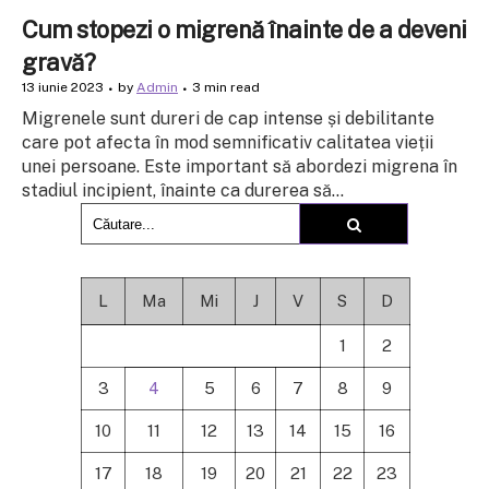
Cum stopezi o migrenă înainte de a deveni
gravă?
13 iunie 2023
by
Admin
3 min read
Migrenele sunt dureri de cap intense și debilitante
care pot afecta în mod semnificativ calitatea vieții
unei persoane. Este important să abordezi migrena în
stadiul incipient, înainte ca durerea să...
L
Ma
Mi
J
V
S
D
1
2
3
4
5
6
7
8
9
10
11
12
13
14
15
16
17
18
19
20
21
22
23