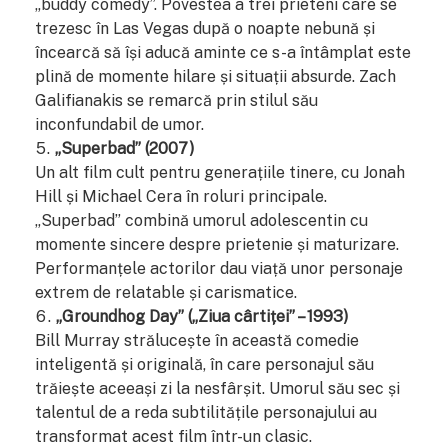
„buddy comedy”. Povestea a trei prieteni care se
trezesc în Las Vegas după o noapte nebună și
încearcă să își aducă aminte ce s-a întâmplat este
plină de momente hilare și situații absurde. Zach
Galifianakis se remarcă prin stilul său
inconfundabil de umor.
„Superbad” (2007)
Un alt film cult pentru generațiile tinere, cu Jonah
Hill și Michael Cera în roluri principale.
„Superbad” combină umorul adolescentin cu
momente sincere despre prietenie și maturizare.
Performanțele actorilor dau viață unor personaje
extrem de relatable și carismatice.
„Groundhog Day” („Ziua cârtiței” – 1993)
Bill Murray strălucește în această comedie
inteligentă și originală, în care personajul său
trăiește aceeași zi la nesfârșit. Umorul său sec și
talentul de a reda subtilitățile personajului au
transformat acest film într-un clasic.