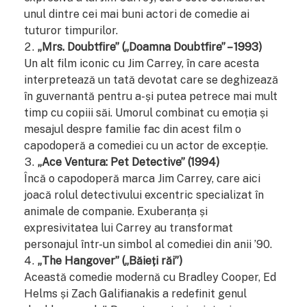
unul dintre cei mai buni actori de comedie ai
tuturor timpurilor.
„Mrs. Doubtfire” („Doamna Doubtfire” – 1993)
Un alt film iconic cu Jim Carrey, în care acesta
interpretează un tată devotat care se deghizează
în guvernantă pentru a-și putea petrece mai mult
timp cu copiii săi. Umorul combinat cu emoția și
mesajul despre familie fac din acest film o
capodoperă a comediei cu un actor de excepție.
„Ace Ventura: Pet Detective” (1994)
Încă o capodoperă marca Jim Carrey, care aici
joacă rolul detectivului excentric specializat în
animale de companie. Exuberanța și
expresivitatea lui Carrey au transformat
personajul într-un simbol al comediei din anii ’90.
„The Hangover” („Băieți răi”)
Această comedie modernă cu Bradley Cooper, Ed
Helms și Zach Galifianakis a redefinit genul