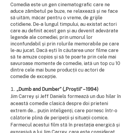
Comedia este un gen cinematografic care ne
aduce zâmbetul pe buze, ne relaxează și ne face
să uităm, măcar pentru o vreme, de grijile
cotidiene. De-a lungul timpului, au existat actori
care au definit acest gen și au devenit adevărate
legende ale comediei, prin umorul lor
inconfundabil și prin rolurile memorabile pe care
le-au jucat. Dacă ești în căutarea unor filme care
să te amuze copios și să te poarte prin cele mai
savuroase momente de comedie, iată un top cu 10
dintre cele mai bune producții cu actori de
comedie de excepție.
„Dumb and Dumber” („Proștii” – 1994)
Jim Carrey și Jeff Daniels formează un duo hilar în
această comedie clasică despre doi prieteni
extrem de… puțin inteligenți, care pornesc într-o
călătorie plină de peripeții și situații comice.
Farmecul acestui film stă în prestația energică și
expresivă a lui Jim Carrey, care este considerat