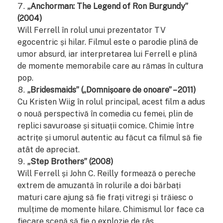
„Anchorman: The Legend of Ron Burgundy”
(2004)
Will Ferrell în rolul unui prezentator TV
egocentric și hilar. Filmul este o parodie plină de
umor absurd, iar interpretarea lui Ferrell e plină
de momente memorabile care au rămas în cultura
pop.
„Bridesmaids” („Domnișoare de onoare” – 2011)
Cu Kristen Wiig în rolul principal, acest film a adus
o nouă perspectivă în comedia cu femei, plin de
replici savuroase și situații comice. Chimie între
actrițe și umorul autentic au făcut ca filmul să fie
atât de apreciat.
„Step Brothers” (2008)
Will Ferrell și John C. Reilly formează o pereche
extrem de amuzantă în rolurile a doi bărbați
maturi care ajung să fie frați vitregi și trăiesc o
mulțime de momente hilare. Chimismul lor face ca
fiecare scenă să fie o explozie de râs.