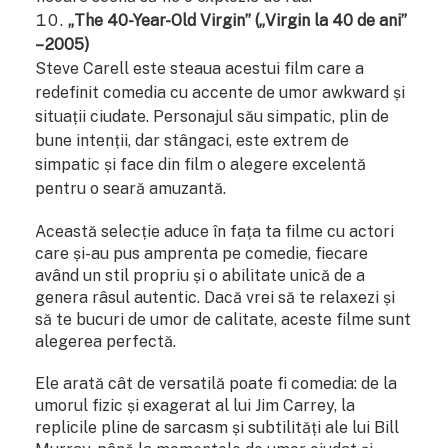
„The 40-Year-Old Virgin” („Virgin la 40 de ani”
– 2005)
Steve Carell este steaua acestui film care a
redefinit comedia cu accente de umor awkward și
situații ciudate. Personajul său simpatic, plin de
bune intenții, dar stângaci, este extrem de
simpatic și face din film o alegere excelentă
pentru o seară amuzantă.
Această selecție aduce în fața ta filme cu actori
care și-au pus amprenta pe comedie, fiecare
având un stil propriu și o abilitate unică de a
genera râsul autentic. Dacă vrei să te relaxezi și
să te bucuri de umor de calitate, aceste filme sunt
alegerea perfectă.
Ele arată cât de versatilă poate fi comedia: de la
umorul fizic și exagerat al lui Jim Carrey, la
replicile pline de sarcasm și subtilități ale lui Bill