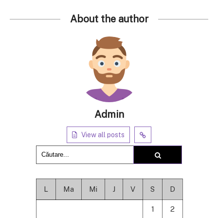
About the author
Admin
View all posts
L
Ma
Mi
J
V
S
D
1
2