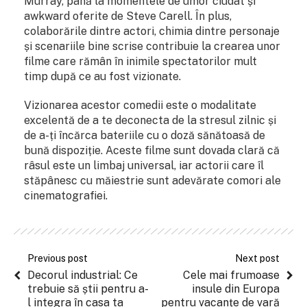
Murray, până la momentele de umor ciudat și
awkward oferite de Steve Carell. În plus,
colaborările dintre actori, chimia dintre personaje
și scenariile bine scrise contribuie la crearea unor
filme care rămân în inimile spectatorilor mult
timp după ce au fost vizionate.
Vizionarea acestor comedii este o modalitate
excelentă de a te deconecta de la stresul zilnic și
de a-ți încărca bateriile cu o doză sănătoasă de
bună dispoziție. Aceste filme sunt dovada clară că
râsul este un limbaj universal, iar actorii care îl
stăpânesc cu măiestrie sunt adevărate comori ale
cinematografiei.
Previous post
Next post
Decorul industrial: Ce
Cele mai frumoase
trebuie să știi pentru a-
insule din Europa
l integra în casa ta
pentru vacanțe de vară