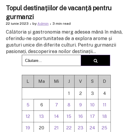
Topul destinațiilor de vacanță pentru
gurmanzi
22 iunie 2023
by
Admin
3 min read
Călătoria și gastronomia merg adesea mână în mână,
oferindu-ne oportunitatea de a explora arome și
gusturi unice din diferite culturi. Pentru gurmanzii
pasionați, descoperirea noilor destinații...
L
Ma
Mi
J
V
S
D
1
2
3
4
5
6
7
8
9
10
11
12
13
14
15
16
17
18
19
20
21
22
23
24
25