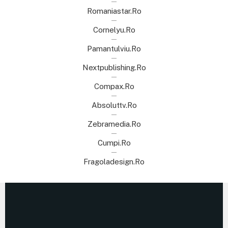
Romaniastar.ro
Cornelyu.ro
Pamantulviu.ro
Nextpublishing.ro
Compax.ro
Absoluttv.ro
Zebramedia.ro
Cumpi.ro
Fragoladesign.ro