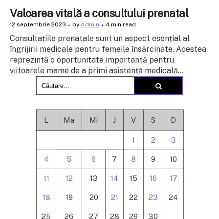
Valoarea vitală a consultului prenatal
12 septembrie 2023
by
Admin
4 min read
Consultațiile prenatale sunt un aspect esențial al
îngrijirii medicale pentru femeile însărcinate. Acestea
reprezintă o oportunitate importantă pentru
viitoarele mame de a primi asistență medicală...
L
Ma
Mi
J
V
S
D
1
2
3
4
5
6
7
8
9
10
11
12
13
14
15
16
17
18
19
20
21
22
23
24
25
26
27
28
29
30