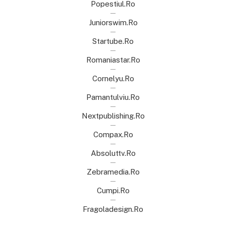
Popestiul.ro
Juniorswim.ro
Startube.ro
Romaniastar.ro
Cornelyu.ro
Pamantulviu.ro
Nextpublishing.ro
Compax.ro
Absoluttv.ro
Zebramedia.ro
Cumpi.ro
Fragoladesign.ro