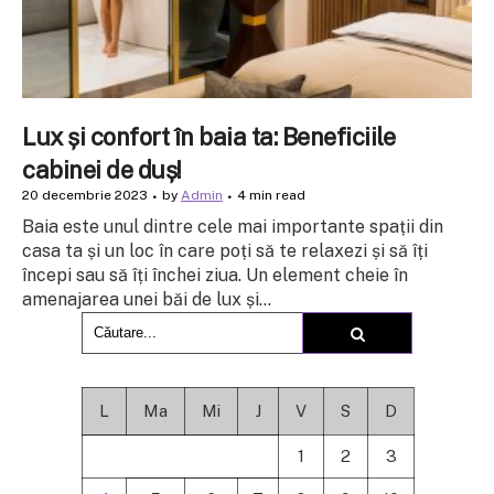
Lux și confort în baia ta: Beneficiile
cabinei de duș!
20 decembrie 2023
by
Admin
4 min read
Baia este unul dintre cele mai importante spații din
casa ta și un loc în care poți să te relaxezi și să îți
începi sau să îți închei ziua. Un element cheie în
amenajarea unei băi de lux și...
L
Ma
Mi
J
V
S
D
1
2
3