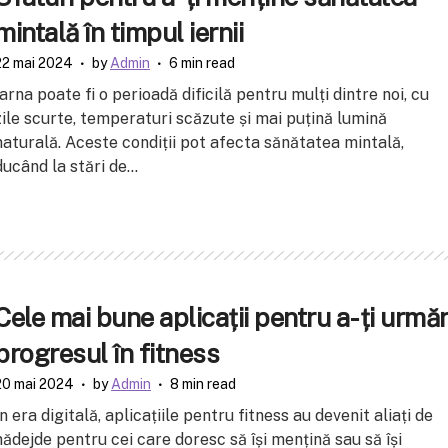
mintală în timpul iernii
22 mai 2024
by
Admin
6 min read
Iarna poate fi o perioadă dificilă pentru mulți dintre noi, cu
zile scurte, temperaturi scăzute și mai puțină lumină
naturală. Aceste condiții pot afecta sănătatea mintală,
ducând la stări de...
Cele mai bune aplicații pentru a-ți urmăr
progresul în fitness
20 mai 2024
by
Admin
8 min read
În era digitală, aplicațiile pentru fitness au devenit aliați de
nădejde pentru cei care doresc să își mențină sau să își