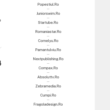
Popestiul.ro
Juniorswim.ro
e
Startube.ro
Romaniastar.ro
Cornelyu.ro
Pamantulviu.ro
Nextpublishing.ro
4
Compax.ro
Absoluttv.ro
Zebramedia.ro
Cumpi.ro
Fragoladesign.ro