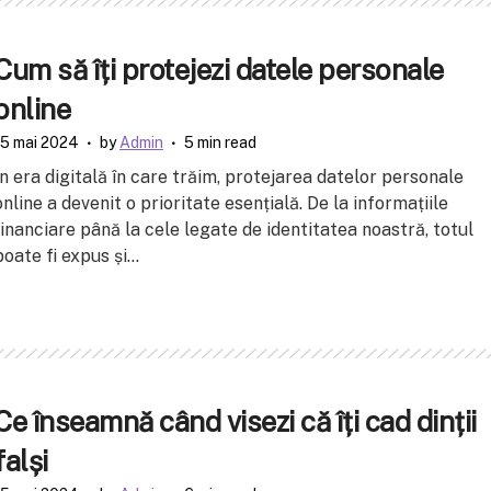
Cum să îți protejezi datele personale
online
15 mai 2024
by
Admin
5 min read
În era digitală în care trăim, protejarea datelor personale
online a devenit o prioritate esențială. De la informațiile
financiare până la cele legate de identitatea noastră, totul
poate fi expus și...
Ce înseamnă când visezi că îți cad dinții
falși