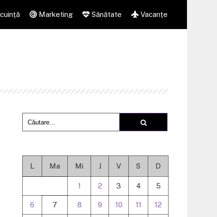
cuință
Marketing
Sănătate
Vacanțe
L
Ma
Mi
J
V
S
D
1
2
3
4
5
6
7
8
9
10
11
12