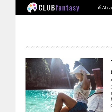
Aface