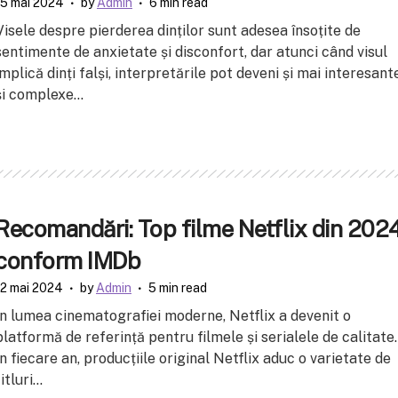
15 mai 2024
by
Admin
6 min read
Visele despre pierderea dinților sunt adesea însoțite de
sentimente de anxietate și disconfort, dar atunci când visul
implică dinți falși, interpretările pot deveni și mai interesant
și complexe...
Recomandări: Top filme Netflix din 202
conform IMDb
12 mai 2024
by
Admin
5 min read
În lumea cinematografiei moderne, Netflix a devenit o
platformă de referință pentru filmele și serialele de calitate.
În fiecare an, producțiile original Netflix aduc o varietate de
itluri...