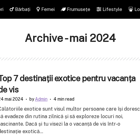
ri
Bărbați
Femei
Frumusețe
Lifestyle
Lo
Archive - mai 2024
Top 7 destinații exotice pentru vacanța
de vis
24 mai 2024
by
Admin
4 min read
Călătoriile exotice sunt visul multor persoane care își doresc
să evadeze din rutina zilnică și să exploreze locuri noi,
fascinante. Dacă și tu visezi la o vacanță de vis într-o
destinație exotică...