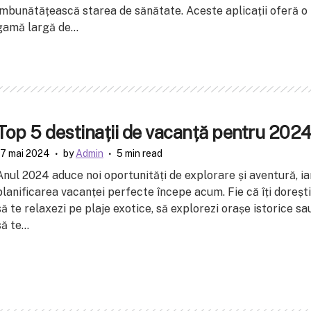
îmbunătățească starea de sănătate. Aceste aplicații oferă o
gamă largă de...
Top 5 destinații de vacanță pentru 202
17 mai 2024
by
Admin
5 min read
Anul 2024 aduce noi oportunități de explorare și aventură, ia
planificarea vacanței perfecte începe acum. Fie că îți dorești
să te relaxezi pe plaje exotice, să explorezi orașe istorice sa
ă te...