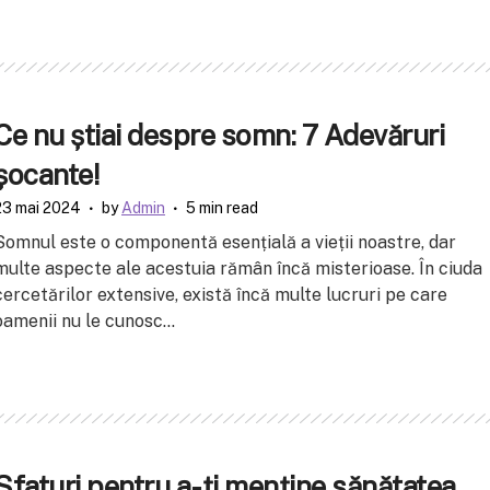
Ce nu știai despre somn: 7 Adevăruri
șocante!
23 mai 2024
by
Admin
5 min read
Somnul este o componentă esențială a vieții noastre, dar
multe aspecte ale acestuia rămân încă misterioase. În ciuda
cercetărilor extensive, există încă multe lucruri pe care
oamenii nu le cunosc...
Sfaturi pentru a-ți menține sănătatea