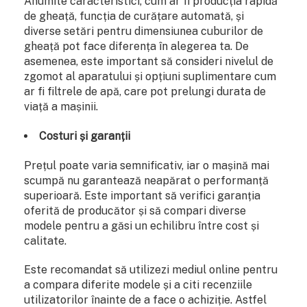
Anumite caracteristici, cum ar fi producția rapidă
de gheață, funcția de curățare automată, și
diverse setări pentru dimensiunea cuburilor de
gheață pot face diferența în alegerea ta. De
asemenea, este important să consideri nivelul de
zgomot al aparatului și opțiuni suplimentare cum
ar fi filtrele de apă, care pot prelungi durata de
viață a mașinii.
Costuri și garanții
Prețul poate varia semnificativ, iar o mașină mai
scumpă nu garantează neapărat o performanță
superioară. Este important să verifici garanția
oferită de producător și să compari diverse
modele pentru a găsi un echilibru între cost și
calitate.
Este recomandat să utilizezi mediul online pentru
a compara diferite modele și a citi recenziile
utilizatorilor înainte de a face o achiziție. Astfel