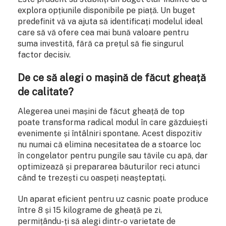
explora opțiunile disponibile pe piață. Un buget
predefinit vă va ajuta să identificați modelul ideal
care să vă ofere cea mai bună valoare pentru
suma investită, fără ca prețul să fie singurul
factor decisiv.
De ce să alegi o mașină de făcut gheață
de calitate?
Alegerea unei mașini de făcut gheață de top
poate transforma radical modul în care găzduiești
evenimente și întâlniri spontane. Acest dispozitiv
nu numai că elimina necesitatea de a stoarce loc
în congelator pentru pungile sau tăvile cu apă, dar
optimizează și prepararea băuturilor reci atunci
când te trezești cu oaspeți neașteptați.
Un aparat eficient pentru uz casnic poate produce
între 8 și 15 kilograme de gheață pe zi,
permițându-ți să alegi dintr-o varietate de