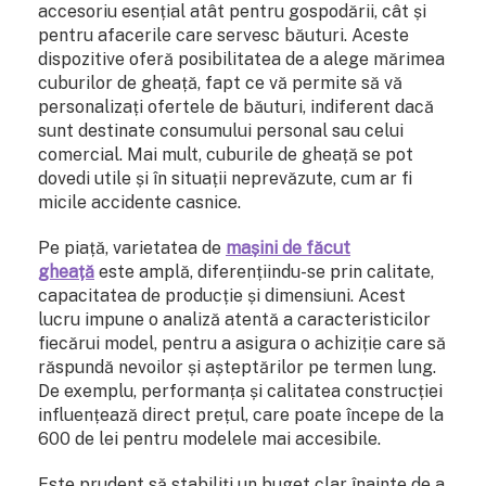
accesoriu esențial atât pentru gospodării, cât și
pentru afacerile care servesc băuturi. Aceste
dispozitive oferă posibilitatea de a alege mărimea
cuburilor de gheață, fapt ce vă permite să vă
personalizați ofertele de băuturi, indiferent dacă
sunt destinate consumului personal sau celui
comercial. Mai mult, cuburile de gheață se pot
dovedi utile și în situații neprevăzute, cum ar fi
micile accidente casnice.
Pe piață, varietatea de
mașini de făcut
gheață
este amplă, diferențiindu-se prin calitate,
capacitatea de producție și dimensiuni. Acest
lucru impune o analiză atentă a caracteristicilor
fiecărui model, pentru a asigura o achiziție care să
răspundă nevoilor și așteptărilor pe termen lung.
De exemplu, performanța și calitatea construcției
influențează direct prețul, care poate începe de la
600 de lei pentru modelele mai accesibile.
Este prudent să stabiliți un buget clar înainte de a