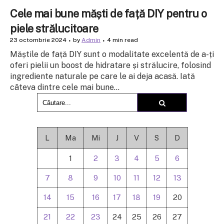
Cele mai bune măști de față DIY pentru o
piele strălucitoare
23 octombrie 2024
by
Admin
4 min read
Măștile de față DIY sunt o modalitate excelentă de a-ți
oferi pielii un boost de hidratare și strălucire, folosind
ingrediente naturale pe care le ai deja acasă. Iată
câteva dintre cele mai bune...
L
Ma
Mi
J
V
S
D
1
2
3
4
5
6
7
8
9
10
11
12
13
14
15
16
17
18
19
20
21
22
23
24
25
26
27