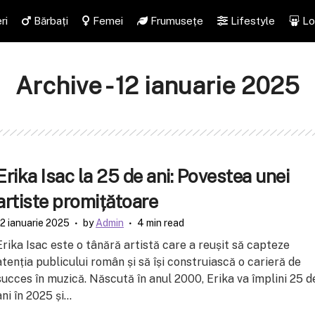
ri
Bărbați
Femei
Frumusețe
Lifestyle
Lo
Archive - 12 ianuarie 2025
Erika Isac la 25 de ani: Povestea unei
artiste promițătoare
12 ianuarie 2025
by
Admin
4 min read
Erika Isac este o tânără artistă care a reușit să capteze
atenția publicului român și să își construiască o carieră de
succes în muzică. Născută în anul 2000, Erika va împlini 25 d
ani în 2025 și...