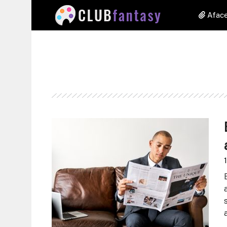
Aface