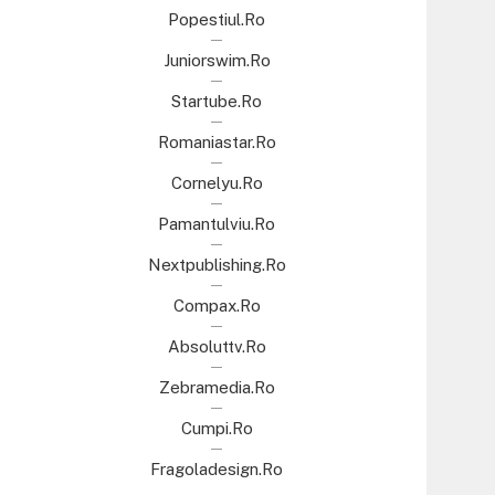
Popestiul.ro
Juniorswim.ro
Startube.ro
Romaniastar.ro
Cornelyu.ro
Pamantulviu.ro
Nextpublishing.ro
Compax.ro
Absoluttv.ro
Zebramedia.ro
Cumpi.ro
Fragoladesign.ro