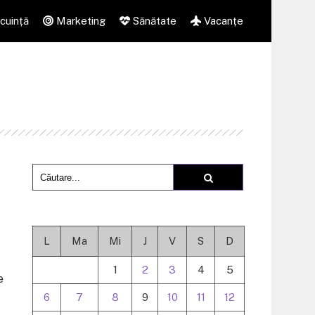
cuință
Marketing
Sănătate
Vacanțe
L
Ma
Mi
J
V
S
D
1
2
3
4
5
e
6
7
8
9
10
11
12