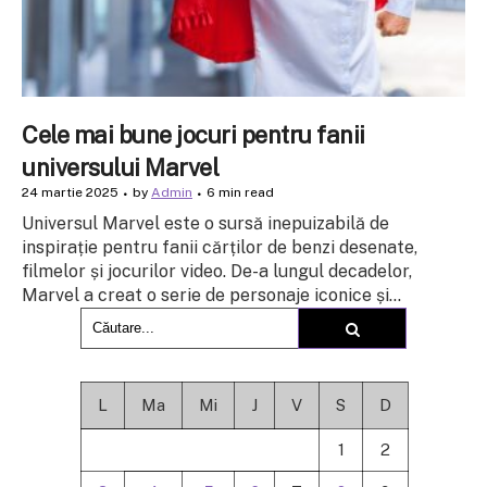
Cele mai bune jocuri pentru fanii
universului Marvel
24 martie 2025
by
Admin
6 min read
Universul Marvel este o sursă inepuizabilă de
inspirație pentru fanii cărților de benzi desenate,
filmelor și jocurilor video. De-a lungul decadelor,
Marvel a creat o serie de personaje iconice și...
L
Ma
Mi
J
V
S
D
1
2