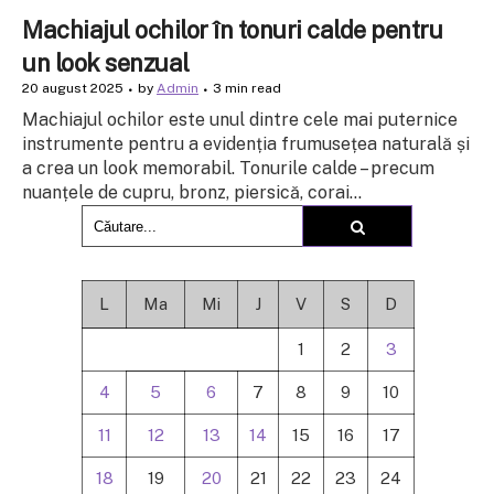
Machiajul ochilor în tonuri calde pentru
un look senzual
20 august 2025
by
Admin
3 min read
Machiajul ochilor este unul dintre cele mai puternice
instrumente pentru a evidenția frumusețea naturală și
a crea un look memorabil. Tonurile calde – precum
nuanțele de cupru, bronz, piersică, corai...
L
Ma
Mi
J
V
S
D
1
2
3
4
5
6
7
8
9
10
11
12
13
14
15
16
17
18
19
20
21
22
23
24