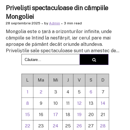
Priveliști spectaculoase din câmpiile
Mongoliei
28 septembrie 2025
by
Admin
3 min read
Mongolia este o țară a orizonturilor infinite, unde
câmpiile se întind la nesfârșit, iar cerul pare mai
aproape de pământ decât oriunde altundeva.
Priveliștile sale spectaculoase sunt un amestec de...
L
Ma
Mi
J
V
S
D
1
2
3
4
5
6
7
8
9
10
11
12
13
14
15
16
17
18
19
20
21
22
23
24
25
26
27
28