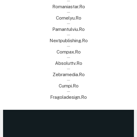
Romaniastar.ro
Cornelyu.ro
Pamantulviu.ro
Nextpublishing.ro
Compax.ro
Absoluttv.ro
Zebramedia.ro
Cumpi.ro
Fragoladesign.ro