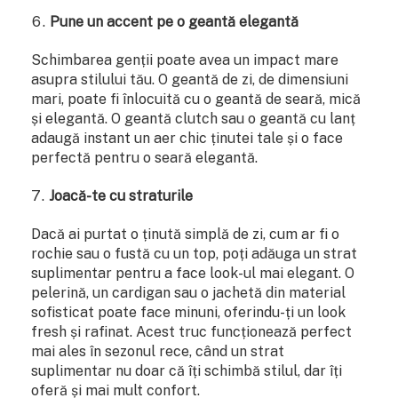
Pune un accent pe o geantă elegantă
Schimbarea genții poate avea un impact mare
asupra stilului tău. O geantă de zi, de dimensiuni
mari, poate fi înlocuită cu o geantă de seară, mică
și elegantă. O geantă clutch sau o geantă cu lanț
adaugă instant un aer chic ținutei tale și o face
perfectă pentru o seară elegantă.
Joacă-te cu straturile
Dacă ai purtat o ținută simplă de zi, cum ar fi o
rochie sau o fustă cu un top, poți adăuga un strat
suplimentar pentru a face look-ul mai elegant. O
pelerină, un cardigan sau o jachetă din material
sofisticat poate face minuni, oferindu-ți un look
fresh și rafinat. Acest truc funcționează perfect
mai ales în sezonul rece, când un strat
suplimentar nu doar că îți schimbă stilul, dar îți
oferă și mai mult confort.