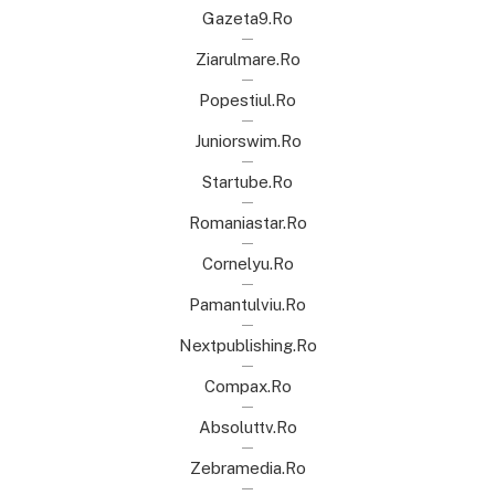
Gazeta9.ro
Ziarulmare.ro
Popestiul.ro
Juniorswim.ro
Startube.ro
Romaniastar.ro
Cornelyu.ro
Pamantulviu.ro
Nextpublishing.ro
Compax.ro
Absoluttv.ro
Zebramedia.ro