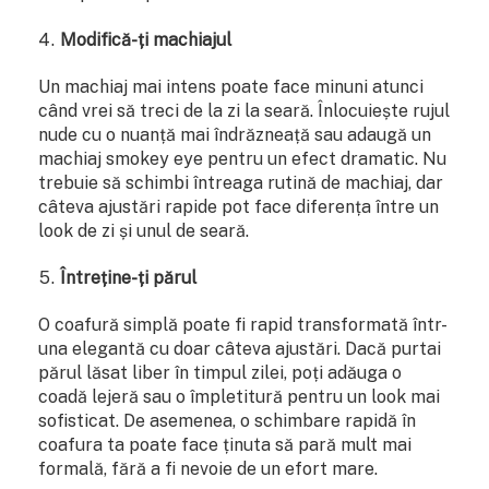
Modifică-ți machiajul
Un machiaj mai intens poate face minuni atunci
când vrei să treci de la zi la seară. Înlocuiește rujul
nude cu o nuanță mai îndrăzneață sau adaugă un
machiaj smokey eye pentru un efect dramatic. Nu
trebuie să schimbi întreaga rutină de machiaj, dar
câteva ajustări rapide pot face diferența între un
look de zi și unul de seară.
Întreține-ți părul
O coafură simplă poate fi rapid transformată într-
una elegantă cu doar câteva ajustări. Dacă purtai
părul lăsat liber în timpul zilei, poți adăuga o
coadă lejeră sau o împletitură pentru un look mai
sofisticat. De asemenea, o schimbare rapidă în
coafura ta poate face ținuta să pară mult mai
formală, fără a fi nevoie de un efort mare.