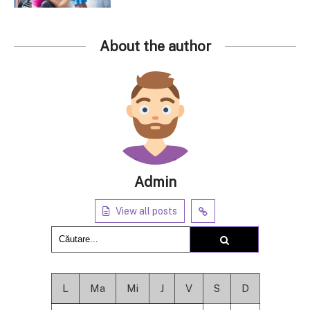
About the author
Admin
View all posts
L
Ma
Mi
J
V
S
D