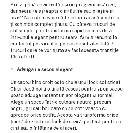
Ai o zi plină de activități și un program încărcat,
dar seara te așteaptă o întâlnire sau o ieșire în
oraș? Nu este nevoie să te întorci acasă pentru a-
ți schimba complet ținuta. Cu câteva trucuri de
stil simple, poți transforma rapid un look de zi
într-unul elegant pentru seară, fără a renunța la
confortul pe care îl ai pe parcursul zilei. Iată 7
trucuri care te vor ajuta să faci această tranziție
fără efort!
Adaugă un sacou elegant
Un sacou bine croit este cheia unui look sofisticat.
Chiar dacă porți o ținută casual pentru zi, un sacou
poate adăuga instant un aer elegant și formal.
Alege un sacou într-o culoare neutră, precum
negru, gri sau bej, care să se potrivească cu
aproape orice outfit. Acesta va transforma orice
ținută de zi într-un look de seară, perfect pentru o
cină sau o întâlnire de afaceri.