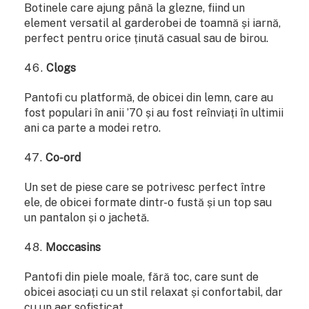
Botinele care ajung până la glezne, fiind un
element versatil al garderobei de toamnă și iarnă,
perfect pentru orice ținută casual sau de birou.
Clogs
Pantofi cu platformă, de obicei din lemn, care au
fost populari în anii ’70 și au fost reînviați în ultimii
ani ca parte a modei retro.
Co-ord
Un set de piese care se potrivesc perfect între
ele, de obicei formate dintr-o fustă și un top sau
un pantalon și o jachetă.
Moccasins
Pantofi din piele moale, fără toc, care sunt de
obicei asociați cu un stil relaxat și confortabil, dar
cu un aer sofisticat.