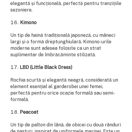
elegantă și funcțională, perfectă pentru tranzițiile
sezoniere.
Kimono
Un tip de haină tradițională japoneză, cu mâneci
largi și o formă dreptunghiulară. Kimono-urile
moderne sunt adesea folosite ca un strat
suplimentar de îmbrăcăminte stilizată.
LBD (Little Black Dress)
Rochia scurtă și elegantă neagră, considerată un
element esențial al garderobei unei femei,
perfectă pentru orice ocazie formală sau semi-
formală.
Peacoat
Un tip de palton din lână, de obicei cu două rânduri
de nasturi, inspirat de uniformele marinei. Este un