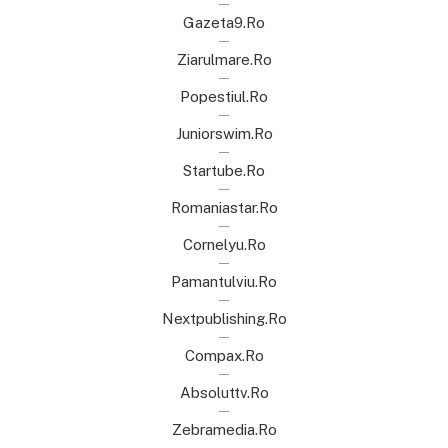
Gazeta9.ro
Ziarulmare.ro
Popestiul.ro
Juniorswim.ro
Startube.ro
Romaniastar.ro
Cornelyu.ro
Pamantulviu.ro
Nextpublishing.ro
Compax.ro
Absoluttv.ro
Zebramedia.ro