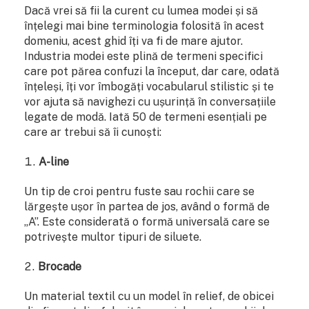
Dacă vrei să fii la curent cu lumea modei și să
înțelegi mai bine terminologia folosită în acest
domeniu, acest ghid îți va fi de mare ajutor.
Industria modei este plină de termeni specifici
care pot părea confuzi la început, dar care, odată
înțeleși, îți vor îmbogăți vocabularul stilistic și te
vor ajuta să navighezi cu ușurință în conversațiile
legate de modă. Iată 50 de termeni esențiali pe
care ar trebui să îi cunoști:
A-line
Un tip de croi pentru fuste sau rochii care se
lărgește ușor în partea de jos, având o formă de
„A”. Este considerată o formă universală care se
potrivește multor tipuri de siluete.
Brocade
Un material textil cu un model în relief, de obicei