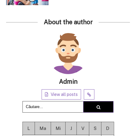
About the author
Admin
View all posts
L
Ma
Mi
J
V
S
D