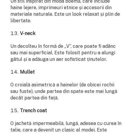
Un stil inspirat din moda boemă, care include
haine lejere, imprimeuri etnice și accesorii din
materiale naturale. Este un look relaxat și plin de
libertate.
V-neck
Un decolteu în formă de „V”, care poate fi adânc
sau mai superficial. Este folosit pentru a alungi
gâtul și a adăuga un aer sofisticat ținutelor.
Mullet
O croială asimetrică a hainelor (de obicei rochii
sau fuste), unde partea din spate este mai lungă
decât partea din față.
Trench coat
O jachetă impermeabilă, lungă, adesea cu curea în
talie, care a devenit un clasic al modei. Este