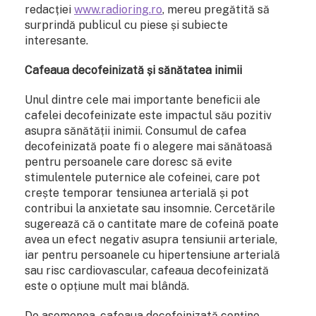
redacției
www.radioring.ro
, mereu pregătită să
surprindă publicul cu piese și subiecte
interesante.
Cafeaua decofeinizată și sănătatea inimii
Unul dintre cele mai importante beneficii ale
cafelei decofeinizate este impactul său pozitiv
asupra sănătății inimii. Consumul de cafea
decofeinizată poate fi o alegere mai sănătoasă
pentru persoanele care doresc să evite
stimulentele puternice ale cofeinei, care pot
crește temporar tensiunea arterială și pot
contribui la anxietate sau insomnie. Cercetările
sugerează că o cantitate mare de cofeină poate
avea un efect negativ asupra tensiunii arteriale,
iar pentru persoanele cu hipertensiune arterială
sau risc cardiovascular, cafeaua decofeinizată
este o opțiune mult mai blândă.
De asemenea, cafeaua decofeinizată conține