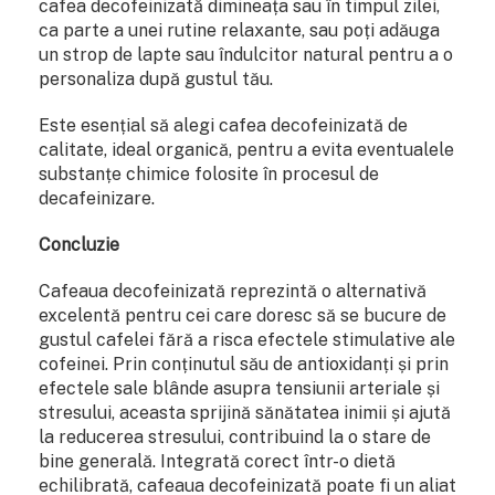
cafea decofeinizată dimineața sau în timpul zilei,
ca parte a unei rutine relaxante, sau poți adăuga
un strop de lapte sau îndulcitor natural pentru a o
personaliza după gustul tău.
Este esențial să alegi cafea decofeinizată de
calitate, ideal organică, pentru a evita eventualele
substanțe chimice folosite în procesul de
decafeinizare.
Concluzie
Cafeaua decofeinizată reprezintă o alternativă
excelentă pentru cei care doresc să se bucure de
gustul cafelei fără a risca efectele stimulative ale
cofeinei. Prin conținutul său de antioxidanți și prin
efectele sale blânde asupra tensiunii arteriale și
stresului, aceasta sprijină sănătatea inimii și ajută
la reducerea stresului, contribuind la o stare de
bine generală. Integrată corect într-o dietă
echilibrată, cafeaua decofeinizată poate fi un aliat