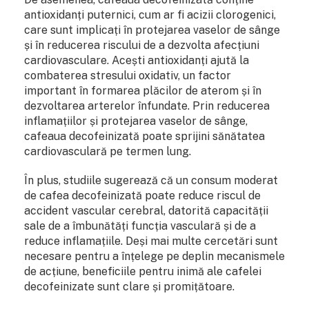
antioxidanți puternici, cum ar fi acizii clorogenici,
care sunt implicați în protejarea vaselor de sânge
și în reducerea riscului de a dezvolta afecțiuni
cardiovasculare. Acești antioxidanți ajută la
combaterea stresului oxidativ, un factor
important în formarea plăcilor de aterom și în
dezvoltarea arterelor înfundate. Prin reducerea
inflamațiilor și protejarea vaselor de sânge,
cafeaua decofeinizată poate sprijini sănătatea
cardiovasculară pe termen lung.
În plus, studiile sugerează că un consum moderat
de cafea decofeinizată poate reduce riscul de
accident vascular cerebral, datorită capacității
sale de a îmbunătăți funcția vasculară și de a
reduce inflamațiile. Deși mai multe cercetări sunt
necesare pentru a înțelege pe deplin mecanismele
de acțiune, beneficiile pentru inimă ale cafelei
decofeinizate sunt clare și promițătoare.