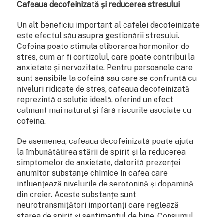
Cafeaua decofeinizată și reducerea stresului
Un alt beneficiu important al cafelei decofeinizate
este efectul său asupra gestionării stresului.
Cofeina poate stimula eliberarea hormonilor de
stres, cum ar fi cortizolul, care poate contribui la
anxietate și nervozitate. Pentru persoanele care
sunt sensibile la cofeină sau care se confruntă cu
niveluri ridicate de stres, cafeaua decofeinizată
reprezintă o soluție ideală, oferind un efect
calmant mai natural și fără riscurile asociate cu
cofeina.
De asemenea, cafeaua decofeinizată poate ajuta
la îmbunătățirea stării de spirit și la reducerea
simptomelor de anxietate, datorită prezenței
anumitor substanțe chimice în cafea care
influențează nivelurile de serotonină și dopamină
din creier. Aceste substanțe sunt
neurotransmițători importanți care reglează
starea de spirit și sentimentul de bine. Consumul