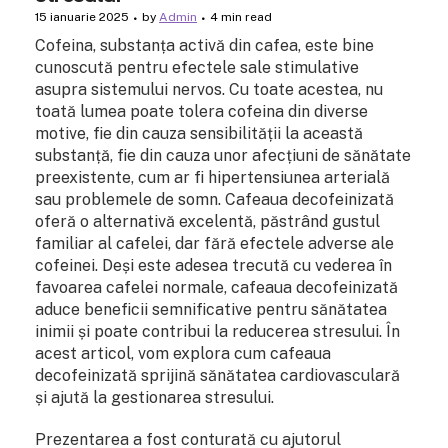
15 ianuarie 2025
by
Admin
4 min read
Cofeina, substanța activă din cafea, este bine
cunoscută pentru efectele sale stimulative
asupra sistemului nervos. Cu toate acestea, nu
toată lumea poate tolera cofeina din diverse
motive, fie din cauza sensibilității la această
substanță, fie din cauza unor afecțiuni de sănătate
preexistente, cum ar fi hipertensiunea arterială
sau problemele de somn. Cafeaua decofeinizată
oferă o alternativă excelentă, păstrând gustul
familiar al cafelei, dar fără efectele adverse ale
cofeinei. Deși este adesea trecută cu vederea în
favoarea cafelei normale, cafeaua decofeinizată
aduce beneficii semnificative pentru sănătatea
inimii și poate contribui la reducerea stresului. În
acest articol, vom explora cum cafeaua
decofeinizată sprijină sănătatea cardiovasculară
și ajută la gestionarea stresului.
Prezentarea a fost conturată cu ajutorul