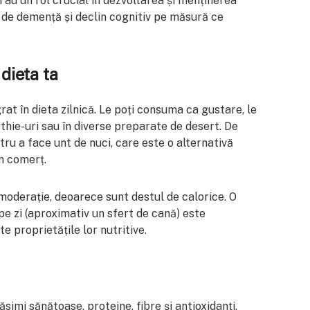
i au un rol crucial în dezvoltarea și menținerea
l de demență și declin cognitiv pe măsură ce
dieta ta
at în dieta zilnică. Le poți consuma ca gustare, le
thie-uri sau în diverse preparate de desert. De
tru a face unt de nuci, care este o alternativă
n comerț.
oderație, deoarece sunt destul de calorice. O
e zi (aproximativ un sfert de cană) este
e proprietățile lor nutritive.
simi sănătoase, proteine, fibre și antioxidanți,