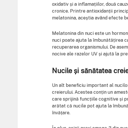
oxidativ și a inflamațiilor, două cau
cronice. Printre antioxidanții princi
melatonina, aceștia având efecte ben
Melatonina din nuci este un hormon
nuci poate ajuta la îmbunătățirea cal
recuperarea organismului. De aseme
nocive ale razelor UV și ajută la pr
Nucile și sănătatea creie
Un alt beneficiu important al nucilo
creierului. Acestea conțin un amest
care sprijină funcțiile cognitive și 
arătat că nucile pot ajuta la îmbunăt
învățare.