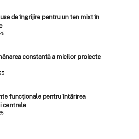
se de îngrijire pentru un ten mixt în
e
025
amânarea constantă a micilor proiecte
25
e funcționale pentru întărirea
i centrale
25