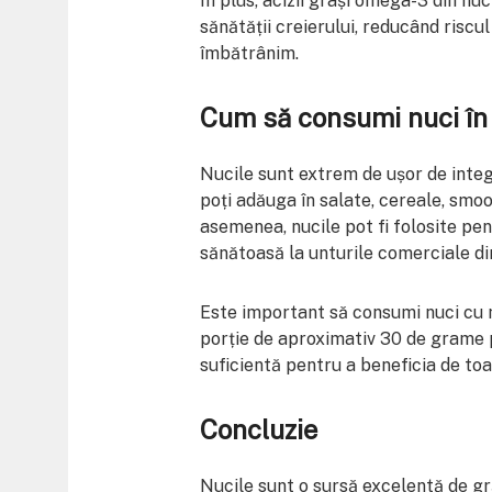
În plus, acizii grași omega-3 din nuc
sănătății creierului, reducând riscu
îmbătrânim.
Cum să consumi nuci în 
Nucile sunt extrem de ușor de integr
poți adăuga în salate, cereale, smoo
asemenea, nucile pot fi folosite pen
sănătoasă la unturile comerciale di
Este important să consumi nuci cu m
porție de aproximativ 30 de grame p
suficientă pentru a beneficia de toat
Concluzie
Nucile sunt o sursă excelentă de gră