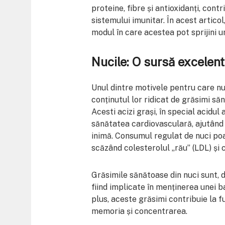
proteine, fibre și antioxidanți, contr
sistemului imunitar. În acest articol
modul în care acestea pot sprijini un
Nucile: O sursă excelen
Unul dintre motivele pentru care n
conținutul lor ridicat de grăsimi săn
Acesti acizi grași, în special acidul
sănătatea cardiovasculară, ajutând l
inimă. Consumul regulat de nuci poat
scăzând colesterolul „rău” (LDL) și 
Grăsimile sănătoase din nuci sunt, 
fiind implicate în menținerea unei b
plus, aceste grăsimi contribuie la 
memoria și concentrarea.