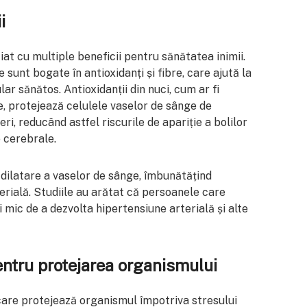
i
at cu multiple beneficii pentru sănătatea inimii.
 sunt bogate în antioxidanți și fibre, care ajută la
r sănătos. Antioxidanții din nuci, cum ar fi
le, protejează celulele vaselor de sânge de
eri, reducând astfel riscurile de apariție a bolilor
e cerebrale.
dilatare a vaselor de sânge, îmbunătățind
erială. Studiile au arătat că persoanele care
mic de a dezvolta hipertensiune arterială și alte
entru protejarea organismului
 care protejează organismul împotriva stresului