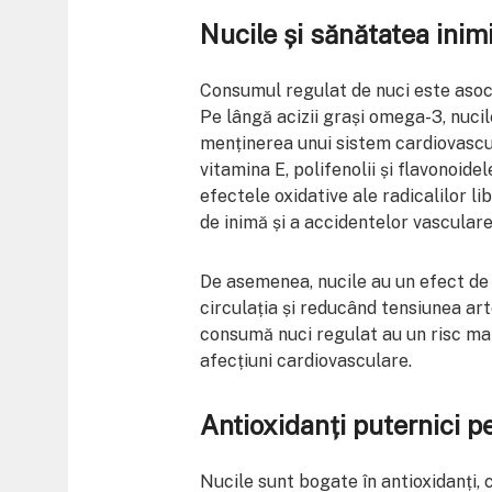
Nucile și sănătatea inimi
Consumul regulat de nuci este asoci
Pe lângă acizii grași omega-3, nucile
menținerea unui sistem cardiovascula
vitamina E, polifenolii și flavonoide
efectele oxidative ale radicalilor lib
de inimă și a accidentelor vascular
De asemenea, nucile au un efect de 
circulația și reducând tensiunea art
consumă nuci regulat au un risc mai 
afecțiuni cardiovasculare.
Antioxidanți puternici p
Nucile sunt bogate în antioxidanți,