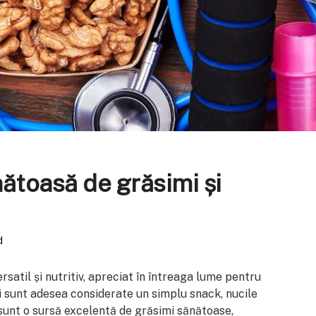
nătoasă de grăsimi și
d
satil și nutritiv, apreciat în întreaga lume pentru
și sunt adesea considerate un simplu snack, nucile
 sunt o sursă excelentă de grăsimi sănătoase,