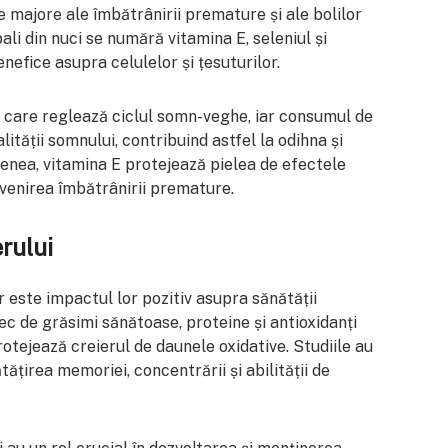
ze majore ale îmbătrânirii premature și ale bolilor
pali din nuci se numără vitamina E, seleniul și
efice asupra celulelor și țesuturilor.
 care reglează ciclul somn-veghe, iar consumul de
ității somnului, contribuind astfel la odihna și
nea, vitamina E protejează pielea de efectele
evenirea îmbătrânirii premature.
rului
r este impactul lor pozitiv asupra sănătății
ec de grăsimi sănătoase, proteine și antioxidanți
protejează creierul de daunele oxidative. Studiile au
ățirea memoriei, concentrării și abilității de