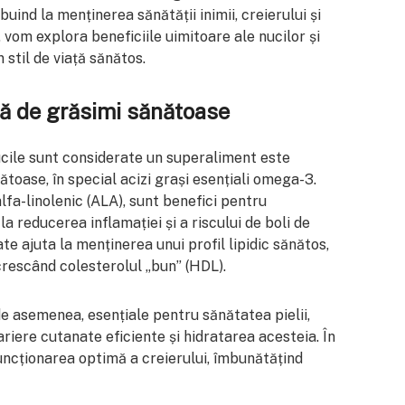
ibuind la menținerea sănătății inimii, creierului și
, vom explora beneficiile uimitoare ale nucilor și
 stil de viață sănătos.
tă de grăsimi sănătoase
ucile sunt considerate un superaliment este
ătoase, în special acizi grași esențiali omega-3.
 alfa-linolenic (ALA), sunt benefici pentru
a reducerea inflamației și a riscului de boli de
e ajuta la menținerea unui profil lipidic sănătos,
crescând colesterolul „bun” (HDL).
de asemenea, esențiale pentru sănătatea pielii,
ariere cutanate eficiente și hidratarea acesteia. În
funcționarea optimă a creierului, îmbunătățind