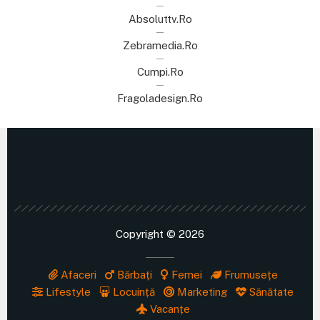
Absoluttv.ro
Zebramedia.ro
Cumpi.ro
Fragoladesign.ro
Copyright © 2026
Afaceri
Bărbați
Femei
Frumusețe
Lifestyle
Locuință
Marketing
Sănătate
Vacanțe