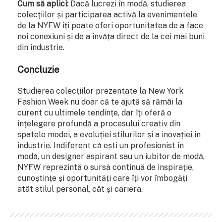
Cum să aplici:
Dacă lucrezi în modă, studierea
colecțiilor și participarea activă la evenimentele
de la NYFW îți poate oferi oportunitatea de a face
noi conexiuni și de a învăța direct de la cei mai buni
din industrie.
Concluzie
Studierea colecțiilor prezentate la New York
Fashion Week nu doar că te ajută să rămâi la
curent cu ultimele tendințe, dar îți oferă o
înțelegere profundă a procesului creativ din
spatele modei, a evoluției stilurilor și a inovației în
industrie. Indiferent că ești un profesionist în
modă, un designer aspirant sau un iubitor de modă,
NYFW reprezintă o sursă continuă de inspirație,
cunoștințe și oportunități care îți vor îmbogăți
atât stilul personal, cât și cariera.