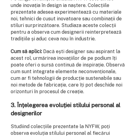
unde inovația în design ia naștere. Colecțiile
prezentate adesea experimentează cu materiale
noi, tehnici de cusut inovatoare sau combinații de
stiluri surprinzătoare. Studiaza aceste colecții
pentru a observa cum designerii reinterpretează
tradițiile și aduc ceva nou în industrie.
Cum să aplici:
Dacă ești designer sau aspirant la
acest rol, urmărirea inovațiilor de pe podium îți
poate oferi o sursă continuă de inspirație. Observă
cum sunt integrate elemente neconvenționale,
cum ar fi tehnologii de producție sustenabile sau
noi metode de fabricație, care îți pot deschide noi
orizonturi în procesul de creație.
3.
Înțelegerea evoluției stilului personal al
designerilor
Studiind colecțiile prezentate la NYFW, poți
observa evoluția stilului personal al fiecărui