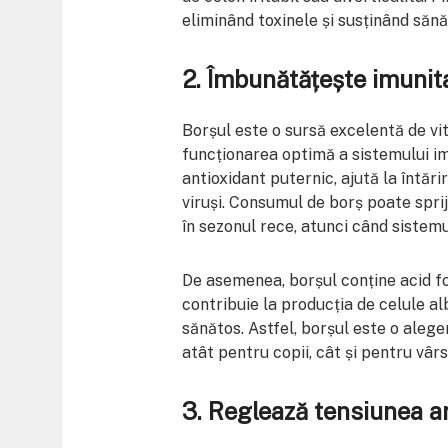
eliminând toxinele și susținând sănă
2.
Îmbunătățește imunit
Borșul este o sursă excelentă de vi
funcționarea optimă a sistemului im
antioxidant puternic, ajută la întări
viruși. Consumul de borș poate spriji
în sezonul rece, atunci când sistemu
De asemenea, borșul conține acid fol
contribuie la producția de celule al
sănătos. Astfel, borșul este o alege
atât pentru copii, cât și pentru vârs
3.
Reglează tensiunea art