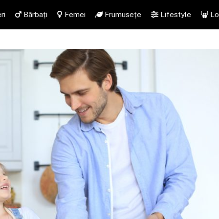
ri
Bărbați
Femei
Frumusețe
Lifestyle
Lo