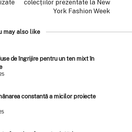
lizate
colecțiilor prezentate la New
York Fashion Week
u may also like
se de îngrijire pentru un ten mixt în
e
025
amânarea constantă a micilor proiecte
25