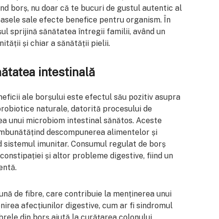
d borș, nu doar că te bucuri de gustul autentic al
roasele sale efecte benefice pentru organism. În
l sprijină sănătatea întregii familii, având un
ății și chiar a sănătății pielii.
nătatea intestinală
ficii ale borșului este efectul său pozitiv asupra
probiotice naturale, datorită procesului de
ea unui microbiom intestinal sănătos. Aceste
, îmbunătățind descompunerea alimentelor și
ind sistemul imunitar. Consumul regulat de borș
constipației și altor probleme digestive, fiind un
entă.
nă de fibre, care contribuie la menținerea unui
enirea afecțiunilor digestive, cum ar fi sindromul
ibrele din borș ajută la curățarea colonului,