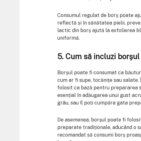
Consumul regulat de borș poate aju
reflectă și în sănătatea pielii, prev
lactic din borș ajută la exfolierea b
uniformă.
5.
Cum să incluzi borșul 
Borșul poate fi consumat ca băutură
cum ar fi supe, tocănițe sau salate.
folosit ca bază pentru prepararea s
esențial în adăugarea unui gust acru
grâu, sau îl poți cumpăra gata prep
De asemenea, borșul poate fi folos
preparate tradiționale, aducând o sa
recomandat să consumi borș proaspă