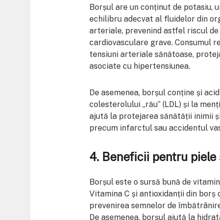
Borșul are un conținut de potasiu, 
echilibru adecvat al fluidelor din or
arteriale, prevenind astfel riscul d
cardiovasculare grave. Consumul re
tensiuni arteriale sănătoase, protej
asociate cu hipertensiunea.
De asemenea, borșul conține și acid
colesterolului „rău” (LDL) și la menț
ajută la protejarea sănătății inimii 
precum infarctul sau accidentul va
4.
Beneficii pentru piele
Borșul este o sursă bună de vitamine
Vitamina C și antioxidanții din borș 
prevenirea semnelor de îmbătrânire 
De asemenea, borșul ajută la hidrata