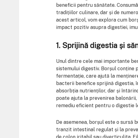
beneficii pentru sănătate. Consumân
tradițiilor culinare, dar și de nume
acest articol, vom explora cum borșu
impact pozitiv asupra digestiei, imunit
1.
Sprijină digestia și să
Unul dintre cele mai importante bene
sistemului digestiv. Borșul conține 
fermentație, care ajută la menținer
bacterii benefice sprijină digestia
absorbția nutrienților, dar și întăr
poate ajuta la prevenirea balonării, 
remediu eficient pentru o digestie l
De asemenea, borșul este o sursă bu
tranzit intestinal regulat și la prev
de colon iritabil sau diverticulita. F