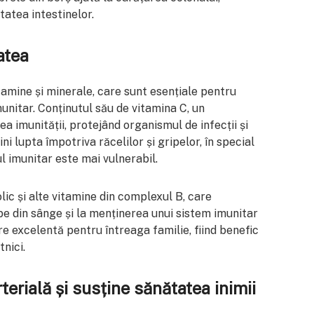
tatea intestinelor.
atea
tamine și minerale, care sunt esențiale pentru
unitar. Conținutul său de vitamina C, un
rea imunității, protejând organismul de infecții și
ni lupta împotriva răcelilor și gripelor, în special
l imunitar este mai vulnerabil.
ic și alte vitamine din complexul B, care
be din sânge și la menținerea unui sistem imunitar
re excelentă pentru întreaga familie, fiind benefic
tnici.
erială și susține sănătatea inimii