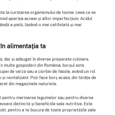
ta la curățarea organismului de toxine, ceea ce se
enind apariția acneei și altor imperfecțiuni. Acidul
lândă a pielii, lăsând-o mai catifelată și mai
în alimentația ta
, dar și adăugat în diverse preparate culinare,
 În multe gospodării din România, borșul este
upei de varză sau a ciorbei de fasole, având un rol
 și revitalizant. Poți face borș acasă, din tărâțe de
arat din magazinele naturiste.
it pentru marinarea legumelor sau pentru diverse
voare distinctă și beneficiile sale nutritive. Este
t, pentru a te bucura de toate proprietățile sale