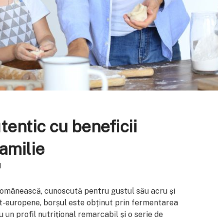
tentic cu beneficii
amilie
d
 românească, cunoscută pentru gustul său acru și
est-europene, borșul este obținut prin fermentarea
u un profil nutrițional remarcabil și o serie de