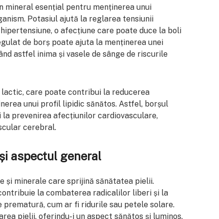
un mineral esențial pentru menținerea unui
ganism. Potasiul ajută la reglarea tensiunii
e hipertensiune, o afecțiune care poate duce la boli
gulat de borș poate ajuta la menținerea unei
ând astfel inima și vasele de sânge de riscurile
 lactic, care poate contribui la reducerea
inerea unui profil lipidic sănătos. Astfel, borșul
și la prevenirea afecțiunilor cardiovasculare,
scular cerebral.
 și aspectul general
 și minerale care sprijină sănătatea pielii.
contribuie la combaterea radicalilor liberi și la
prematură, cum ar fi ridurile sau petele solare.
rea pielii, oferindu-i un aspect sănătos și luminos.