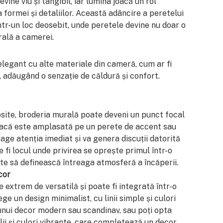
evine viu și tangibil, iar lumina joacă un rol
 formei și detaliilor. Această adâncire a peretelui
tr-un loc deosebit, unde peretele devine nu doar o
rală a camerei.
legant cu alte materiale din cameră, cum ar fi
, adăugând o senzație de căldură și confort.
losite, broderia murală poate deveni un punct focal
 dacă este amplasată pe un perete de accent sau
rage atenția imediat și va genera discuții datorită
te fi locul unde privirea se oprește primul într-o
te să definească întreaga atmosferă a încăperii.
cor
xtrem de versatilă și poate fi integrată într-o
ege un design minimalist, cu linii simple și culori
unui decor modern sau scandinav, sau poți opta
ii și culori vibrante, care completează un decor