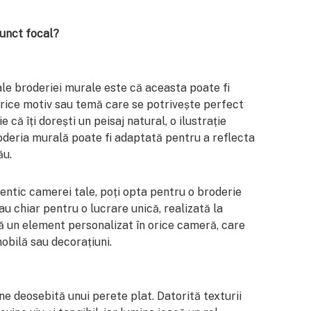
punct focal?
ale broderiei murale este că aceasta poate fi
orice motiv sau temă care se potrivește perfect
ie că îți dorești un peisaj natural, o ilustrație
oderia murală poate fi adaptată pentru a reflecta
ău.
entic camerei tale, poți opta pentru o broderie
au chiar pentru o lucrare unică, realizată la
 un element personalizat în orice cameră, care
obilă sau decorațiuni.
 deosebită unui perete plat. Datorită texturii