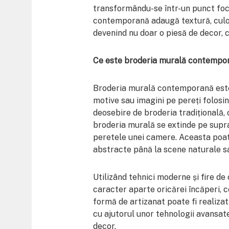
transformându-se într-un punct foca
contemporană adaugă textură, culoar
devenind nu doar o piesă de decor, ci
Ce este broderia murală contempo
Broderia murală contemporană este
motive sau imagini pe pereți folosind 
deosebire de broderia tradițională, 
broderia murală se extinde pe supr
peretele unei camere. Aceasta poat
abstracte până la scene naturale sa
Utilizând tehnici moderne și fire d
caracter aparte oricărei încăperi, 
formă de artizanat poate fi realizat
cu ajutorul unor tehnologii avansate
decor.