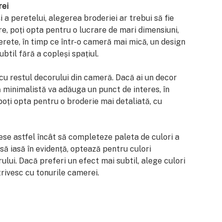
rei
 a peretelui, alegerea broderiei ar trebui să fie
, poți opta pentru o lucrare de mari dimensiuni,
rete, în timp ce într-o cameră mai mică, un design
til fără a copleși spațiul.
cu restul decorului din cameră. Dacă ai un decor
 minimalistă va adăuga un punct de interes, în
poți opta pentru o broderie mai detaliată, cu
alese astfel încât să completeze paleta de culori a
să iasă în evidență, optează pentru culori
rului. Dacă preferi un efect mai subtil, alege culori
rivesc cu tonurile camerei.