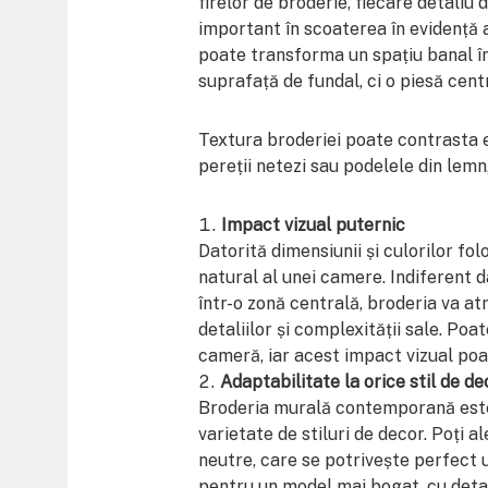
firelor de broderie, fiecare detaliu d
important în scoaterea în evidență a
poate transforma un spațiu banal în
suprafață de fundal, ci o piesă cent
Textura broderiei poate contrasta e
pereții netezi sau podelele din lemn
Impact vizual puternic
Datorită dimensiunii și culorilor fo
natural al unei camere. Indiferent
într-o zonă centrală, broderia va at
detaliilor și complexității sale. Poa
cameră, iar acest impact vizual poa
Adaptabilitate la orice stil de de
Broderia murală contemporană este e
varietate de stiluri de decor. Poți al
neutre, care se potrivește perfect 
pentru un model mai bogat, cu detal