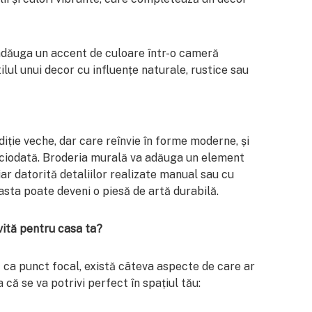
 adăuga un accent de culoare într-o cameră
lul unui decor cu influențe naturale, rustice sau
iție veche, dar care reînvie în forme moderne, și
iciodată. Broderia murală va adăuga un element
ar datorită detaliilor realizate manual sau cu
asta poate deveni o piesă de artă durabilă.
vită pentru casa ta?
 ca punct focal, există câteva aspecte de care ar
a că se va potrivi perfect în spațiul tău: