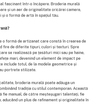
l fascinant într-o încăpere. Broderia murală
e și un aer de originalitate oricărei camere,
 și o formă de artă în spațiul tău.
rană?
 o formă de artizanat care constă în crearea de
fire de diferite tipuri, culori și texturi. Spre
care se realizează pe țesături mici sau pe haine,
afețe mari, devenind un element de impact pe
e include totul, de la modele geometrice și
u portrete stilizate.
e calitate, broderia murală poate adăuga un
combinând tradiția cu stilul contemporan. Această
ă fie manual, de către meșteșugari talentați, fie
, aducând un plus de rafinament și originalitate în