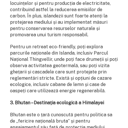
locuințelor și pentru producția de electricitate,
contribuind astfel la reducerea emisiilor de
carbon. În plus, islandezii sunt foarte atenți la
protejarea mediului și au implementat măsuri
pentru conservarea resurselor naturale și
promovarea unui turism responsabil.
Pentru un retreat eco-friendly, poți explora
parcurile naționale din Islanda, inclusiv Parcul
Național Thingvellir, unde poți face drumeții și poți
observa activitatea geotermală, sau poți vizita
ghețarii și cascadele care sunt protejate prin
reglementări stricte. Există și opțiuni de cazare
ecologice, inclusiv cabane de lemn și case de
oaspeți care utilizează energie regenerabilă.
3. Bhutan – Destinația ecologică a Himalayei
Bhutan este o țară cunoscută pentru politica sa
de „fericire națională bruta” și pentru
angajamentul său față de protecția mediului.