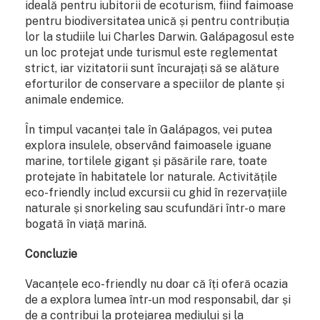
ideală pentru iubitorii de ecoturism, fiind faimoase
pentru biodiversitatea unică și pentru contribuția
lor la studiile lui Charles Darwin. Galápagosul este
un loc protejat unde turismul este reglementat
strict, iar vizitatorii sunt încurajați să se alăture
eforturilor de conservare a speciilor de plante și
animale endemice.
În timpul vacanței tale în Galápagos, vei putea
explora insulele, observând faimoasele iguane
marine, tortilele gigant și păsările rare, toate
protejate în habitatele lor naturale. Activitățile
eco-friendly includ excursii cu ghid în rezervațiile
naturale și snorkeling sau scufundări într-o mare
bogată în viață marină.
Concluzie
Vacanțele eco-friendly nu doar că îți oferă ocazia
de a explora lumea într-un mod responsabil, dar și
de a contribui la protejarea mediului și la