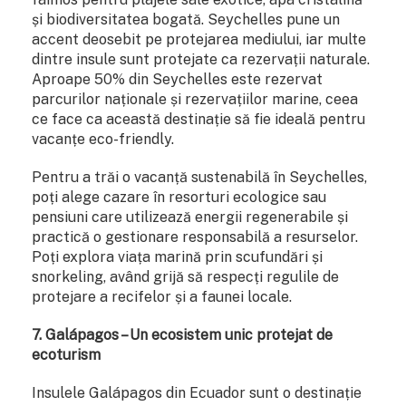
și biodiversitatea bogată. Seychelles pune un
accent deosebit pe protejarea mediului, iar multe
dintre insule sunt protejate ca rezervații naturale.
Aproape 50% din Seychelles este rezervat
parcurilor naționale și rezervațiilor marine, ceea
ce face ca această destinație să fie ideală pentru
vacanțe eco-friendly.
Pentru a trăi o vacanță sustenabilă în Seychelles,
poți alege cazare în resorturi ecologice sau
pensiuni care utilizează energii regenerabile și
practică o gestionare responsabilă a resurselor.
Poți explora viața marină prin scufundări și
snorkeling, având grijă să respecți regulile de
protejare a recifelor și a faunei locale.
7. Galápagos – Un ecosistem unic protejat de
ecoturism
Insulele Galápagos din Ecuador sunt o destinație