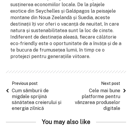
susținerea economiilor locale. De la plajele
exotice din Seychelles și Galápagos la peisajele
montane din Noua Zeelandă și Suedia, aceste
destinații îți vor oferi o vacanță de neuitat, în care
natura și sustenabilitatea sunt la loc de cinste.
Indiferent de destinația aleasă, fiecare călătorie
eco-friendly este o oportunitate de a învăța și de a
te bucura de frumusețea lumii, în timp ce o
protejezi pentru generațiile viitoare.
Previous post
Next post
Cum sâmburii de
Cele mai bune
migdale sprijină
platforme pentru
sănătatea creierului și
vânzarea produselor
energia zilnică
digitale
You may also like