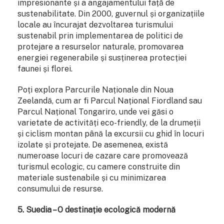
impresionante și a angajamentului față de
sustenabilitate. Din 2000, guvernul și organizațiile
locale au încurajat dezvoltarea turismului
sustenabil prin implementarea de politici de
protejare a resurselor naturale, promovarea
energiei regenerabile și susținerea protecției
faunei și florei.
Poți explora Parcurile Naționale din Noua
Zeelandă, cum ar fi Parcul Național Fiordland sau
Parcul Național Tongariro, unde vei găsi o
varietate de activități eco-friendly, de la drumeții
și ciclism montan până la excursii cu ghid în locuri
izolate și protejate. De asemenea, există
numeroase locuri de cazare care promovează
turismul ecologic, cu camere construite din
materiale sustenabile și cu minimizarea
consumului de resurse.
5. Suedia – O destinație ecologică modernă