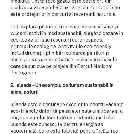
mediului. Costa Rica găzduiește peste 5% din
biodiversitatea globală, iar 25% din teritoriul său
este protejat prin parcuri și rezervații naturale.
Poți explora pădurile tropicale, plajele virgine și
vulcanii activi în mod sustenabil, alegând cazare în
eco-lodge-uri sau resorturi care respectă
principiile ecologice. Activitățile eco-friendly
includ drumeții, plimbări cu barca pe râuri și
observarea faunei sălbatice, inclusiv țestoasele
care depun ouă pe plajele din Parcul Național
Tortuguero.
2. Islanda – Un exemplu de turism sustenabil în
inima naturii
Islanda este o destinație excelentă pentru vacanțe
eco-friendly datorită peisajelor sale uimitoare și a
angajamentului țării față de protecția mediului.
Islanda este cunoscută pentru energia sa
geotermală, care este folosită pentru încălzirea