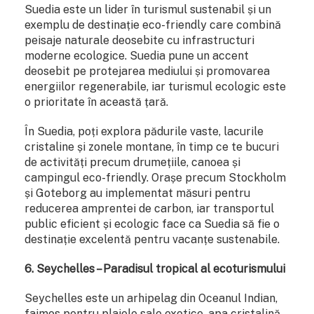
Suedia este un lider în turismul sustenabil și un
exemplu de destinație eco-friendly care combină
peisaje naturale deosebite cu infrastructuri
moderne ecologice. Suedia pune un accent
deosebit pe protejarea mediului și promovarea
energiilor regenerabile, iar turismul ecologic este
o prioritate în această țară.
În Suedia, poți explora pădurile vaste, lacurile
cristaline și zonele montane, în timp ce te bucuri
de activități precum drumețiile, canoea și
campingul eco-friendly. Orașe precum Stockholm
și Goteborg au implementat măsuri pentru
reducerea amprentei de carbon, iar transportul
public eficient și ecologic face ca Suedia să fie o
destinație excelentă pentru vacanțe sustenabile.
6. Seychelles – Paradisul tropical al ecoturismului
Seychelles este un arhipelag din Oceanul Indian,
faimos pentru plajele sale exotice, apa cristalină