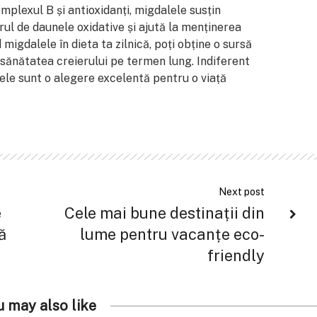
mplexul B și antioxidanți, migdalele susțin
erul de daunele oxidative și ajută la menținerea
igdalele în dieta ta zilnică, poți obține o sursă
i sănătatea creierului pe termen lung. Indiferent
ele sunt o alegere excelentă pentru o viață
Next post
e
Cele mai bune destinații din
ă
lume pentru vacanțe eco-
friendly
u may also like