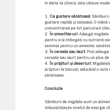
în dieta ta zilnică. Iată câteva moda
Ca gustare sănătoasă
: Sâmburii 
gustare rapidă și sățioasă. O mână d
concentrarea pe tot parcursul zilei.
În smoothie-uri
: Adaugă migdale 
pentru a le îmbogăți cu nutrienți es
semințe pentru un amestec sănătos 
În cereale sau iaurt
: Poți adăuga
cereale sau iaurt pentru un plus de n
În prăjituri și deserturi
: Migdalele
prăjituri la biscuiți, aducând o not
sănătoase.
Concluzie
Sâmburii de migdale sunt un aliment 
îmbunătățește nivelul de energie zil