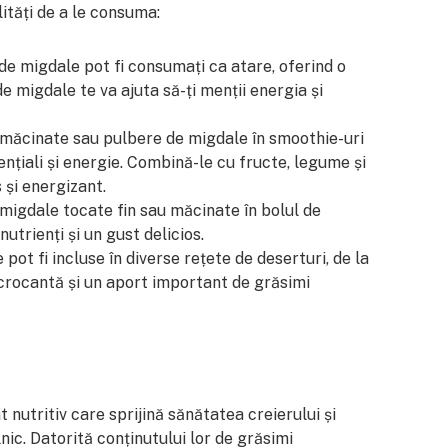
lități de a le consuma:
de migdale pot fi consumați ca atare, oferind o
e migdale te va ajuta să-ți menții energia și
măcinate sau pulbere de migdale în smoothie-uri
ențiali și energie. Combină-le cu fructe, legume și
și energizant.
 migdale tocate fin sau măcinate în bolul de
utrienți și un gust delicios.
 pot fi incluse în diverse rețete de deserturi, de la
ă crocantă și un aport important de grăsimi
nutritiv care sprijină sănătatea creierului și
nic. Datorită conținutului lor de grăsimi