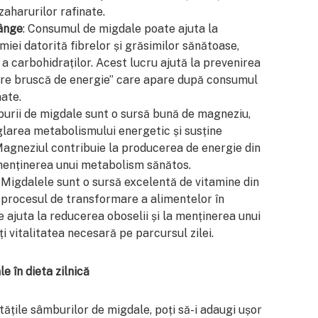
zaharurilor rafinate.
sânge
: Consumul de migdale poate ajuta la
miei datorită fibrelor și grăsimilor sănătoase,
 a carbohidraților. Acest lucru ajută la prevenirea
ere bruscă de energie” care apare după consumul
nate.
burii de migdale sunt o sursă bună de magneziu,
eglarea metabolismului energetic și susține
Magneziul contribuie la producerea de energie din
a menținerea unui metabolism sănătos.
: Migdalele sunt o sursă excelentă de vitamine din
 procesul de transformare a alimentelor în
ajuta la reducerea oboselii și la menținerea unui
i vitalitatea necesară pe parcursul zilei.
e în dieta zilnică
ățile sâmburilor de migdale, poți să-i adaugi ușor