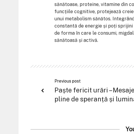
sănătoase, proteine, vitamine din co
funcțiile cognitive, protejează crei
unui metabolism sănătos. Integrând m
constantă de energie și poți sprijin
de forma în care le consumi, migdal
sănătoasă și activă.
Previous post
Paște fericit urări – Mesaj
pline de speranță și lumin
Yo