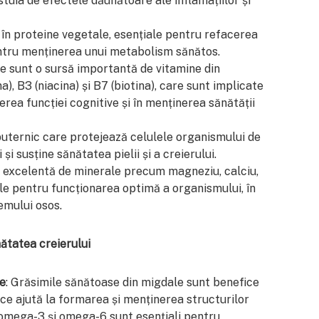
stuia de efectele dăunătoare ale inflamațiilor și
 în proteine vegetale, esențiale pentru refacerea
entru menținerea unui metabolism sănătos.
e sunt o sursă importantă de vitamine din
a), B3 (niacina) și B7 (biotina), care sunt implicate
erea funcției cognitive și în menținerea sănătății
 puternic care protejează celulele organismului de
și susține sănătatea pielii și a creierului.
ă excelentă de minerale precum magneziu, calciu,
iale pentru funcționarea optimă a organismului, în
temului osos.
ătatea creierului
ve
: Grăsimile sănătoase din migdale sunt benefice
ce ajută la formarea și menținerea structurilor
i omega-3 și omega-6 sunt esențiali pentru