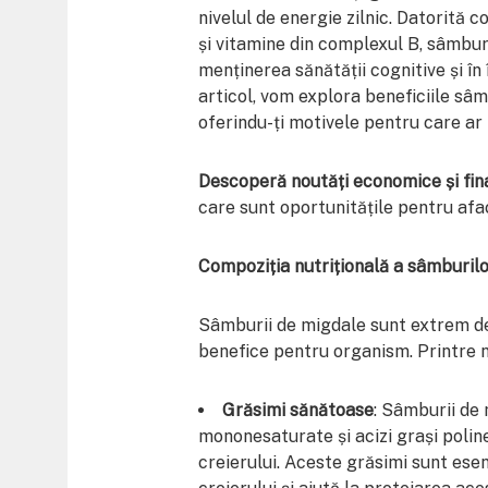
nivelul de energie zilnic. Datorită co
și vitamine din complexul B, sâmbur
menținerea sănătății cognitive și în
articol, vom explora beneficiile sâm
oferindu-ți motivele pentru care ar tr
Descoperă noutăți economice și fin
care sunt oportunitățile pentru afacer
Compoziția nutrițională a sâmburil
Sâmburii de migdale sunt extrem de
benefice pentru organism. Printre nu
Grăsimi sănătoase
: Sâmburii de
mononesaturate și acizi grași poline
creierului. Aceste grăsimi sunt ese