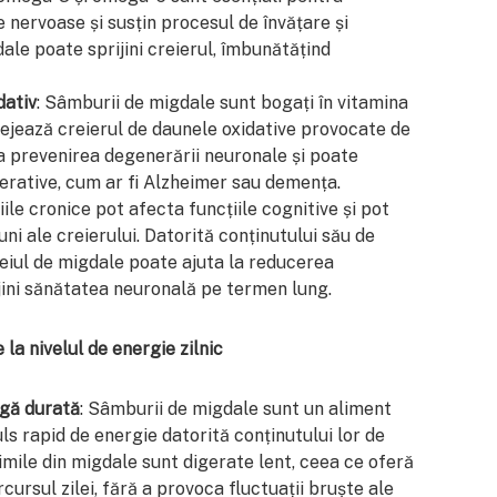
 nervoase și susțin procesul de învățare și
le poate sprijini creierul, îmbunătățind
dativ
: Sâmburii de migdale sunt bogați în vitamina
tejează creierul de daunele oxidative provocate de
 la prevenirea degenerării neuronale și poate
erative, cum ar fi Alzheimer sau demența.
țiile cronice pot afecta funcțiile cognitive și pot
uni ale creierului. Datorită conținutului său de
leiul de migdale poate ajuta la reducerea
rijini sănătatea neuronală pe termen lung.
la nivelul de energie zilnic
ngă durată
: Sâmburii de migdale sunt un aliment
ls rapid de energie datorită conținutului lor de
imile din migdale sunt digerate lent, ceea ce oferă
ursul zilei, fără a provoca fluctuații bruște ale