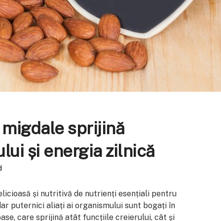
migdale sprijină
lui și energia zilnică
d
icioasă și nutritivă de nutrienți esențiali pentru
ar puternici aliați ai organismului sunt bogați în
se, care sprijină atât funcțiile creierului, cât și