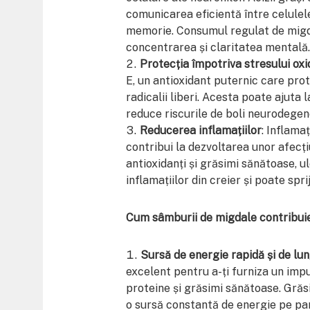
comunicarea eficientă între celulele
memorie. Consumul regulat de migda
concentrarea și claritatea mentală.
Protecția împotriva stresului oxi
E, un antioxidant puternic care pro
radicalii liberi. Acesta poate ajuta
reduce riscurile de boli neurodegen
Reducerea inflamațiilor
: Inflama
contribui la dezvoltarea unor afecți
antioxidanți și grăsimi sănătoase, u
inflamațiilor din creier și poate sp
Cum sâmburii de migdale contribuie 
Sursă de energie rapidă și de lu
excelent pentru a-ți furniza un impu
proteine și grăsimi sănătoase. Grăs
o sursă constantă de energie pe parc