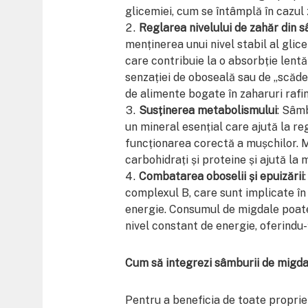
glicemiei, cum se întâmplă în cazul 
Reglarea nivelului de zahăr din 
menținerea unui nivel stabil al glice
care contribuie la o absorbție lentă
senzației de oboseală sau de „scăd
de alimente bogate în zaharuri rafi
Susținerea metabolismului
: Sâm
un mineral esențial care ajută la r
funcționarea corectă a mușchilor. 
carbohidrați și proteine și ajută l
Combatarea oboselii și epuizării
complexul B, care sunt implicate în
energie. Consumul de migdale poate 
nivel constant de energie, oferindu-ț
Cum să integrezi sâmburii de migdal
Pentru a beneficia de toate propriet