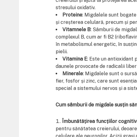
creierului și ajută la protejarea ace
stresului oxidativ.
Proteine
: Migdalele sunt bogate
și creșterea celulară, precum și p
Vitamnele B
: Sâmburii de migdal
complexul B, cum ar fi B2 (riboflavin
în metabolismul energetic, în susțin
pielii.
Vitamina E
: Este un antioxidant
daunele provocate de radicalii liberi 
Minerale
: Migdalele sunt o surs
fier, fosfor și zinc, care sunt esenț
special a sistemului nervos și a sis
Cum sâmburii de migdale susțin săn
Îmbunătățirea funcțiilor cogniti
pentru sănătatea creierului, deoare
celulare ale neuronilor. Acizii graș