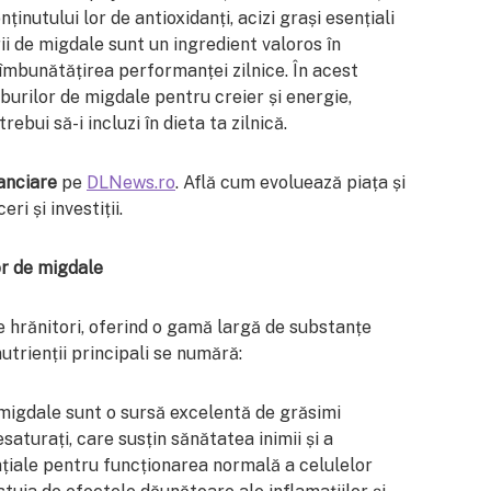
nținutului lor de antioxidanți, acizi grași esențiali
ii de migdale sunt un ingredient valoros în
 îmbunătățirea performanței zilnice. În acest
burilor de migdale pentru creier și energie,
ebui să-i incluzi în dieta ta zilnică.
anciare
pe
DLNews.ro
. Află cum evoluează piața și
i și investiții.
or de migdale
 hrănitori, oferind o gamă largă de substanțe
trienții principali se numără:
 migdale sunt o sursă excelentă de grăsimi
saturați, care susțin sănătatea inimii și a
nțiale pentru funcționarea normală a celulelor