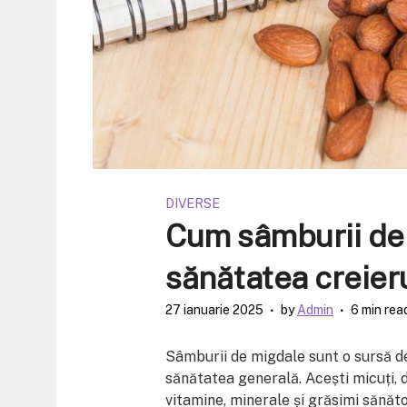
DIVERSE
Cum sâmburii de 
sănătatea creieru
27 ianuarie 2025
by
Admin
6 min rea
Sâmburii de migdale sunt o sursă del
sănătatea generală. Acești micuți, d
vitamine, minerale și grăsimi sănătoa