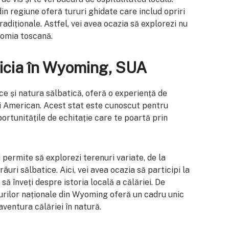
in regiune oferă tururi ghidate care includ opriri
radiționale. Astfel, vei avea ocazia să explorezi nu
onomia toscană.
icia în Wyoming, SUA
e și natura sălbatică, oferă o experiență de
ui American. Acest stat este cunoscut pentru
portunitățile de echitație care te poartă prin
 permite să explorezi terenuri variate, de la
âuri sălbatice. Aici, vei avea ocazia să participi la
 să înveți despre istoria locală a călăriei. De
urilor naționale din Wyoming oferă un cadru unic
ventura călăriei în natură.