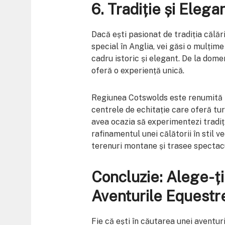
6.
Tradiție și Elega
Dacă ești pasionat de tradiția călărie
special în Anglia, vei găsi o mulțime
cadru istoric și elegant. De la domen
oferă o experiență unică.
Regiunea Cotswolds este renumită p
centrele de echitație care oferă ture 
avea ocazia să experimentezi tradiții
rafinamentul unei călătorii în stil ve
terenuri montane și trasee spectacu
Concluzie: Alege-ți
Aventurile Equestr
Fie că ești în căutarea unei aventur