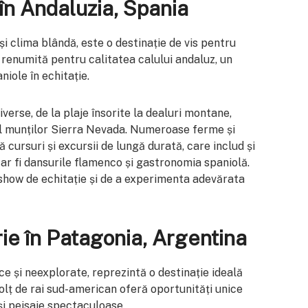
în Andaluzia, Spania
și clima blândă, este o destinație de vis pentru
e renumită pentru calitatea calului andaluz, un
aniole în echitație.
iverse, de la plaje însorite la dealuri montane,
l munților Sierra Nevada. Numeroase ferme și
 cursuri și excursii de lungă durată, care includ și
 ar fi dansurile flamenco și gastronomia spaniolă.
 show de echitație și de a experimenta adevărata
rie în Patagonia, Argentina
ce și neexplorate, reprezintă o destinație ideală
olț de rai sud-american oferă oportunități unice
și peisaje spectaculoase.