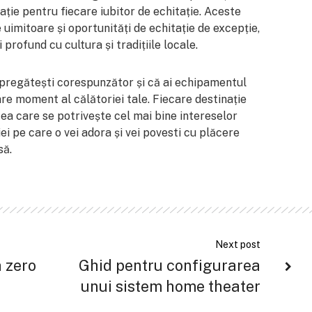
ație pentru fiecare iubitor de echitație. Aceste
je uimitoare și oportunități de echitație de excepție,
 profund cu cultura și tradițiile locale.
e pregătești corespunzător și că ai echipamentul
re moment al călătoriei tale. Fiecare destinație
cea care se potrivește cel mai bine intereselor
ei pe care o vei adora și vei povesti cu plăcere
să.
Next post
a zero
Ghid pentru configurarea
unui sistem home theater