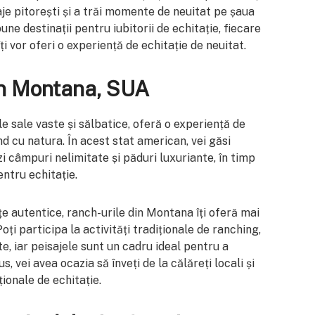
je pitorești și a trăi momente de neuitat pe șaua
une destinații pentru iubitorii de echitație, fiecare
ți vor oferi o experiență de echitație de neuitat.
in Montana, SUA
 sale vaste și sălbatice, oferă o experiență de
d cu natura. În acest stat american, vei găsi
zi câmpuri nelimitate și păduri luxuriante, în timp
ntru echitație.
e autentice, ranch-urile din Montana îți oferă mai
ți participa la activități tradiționale de ranching,
e, iar peisajele sunt un cadru ideal pentru a
, vei avea ocazia să înveți de la călăreți locali și
ționale de echitație.