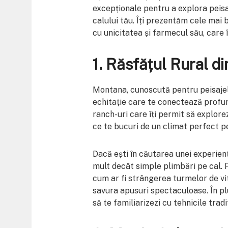
excepționale pentru a explora peisa
calului tău. Îți prezentăm cele mai b
cu unicitatea și farmecul său, care î
1.
Răsfățul Rural d
Montana, cunoscută pentru peisajele
echitație care te conectează profun
ranch-uri care îți permit să explore
ce te bucuri de un climat perfect pe
Dacă ești în căutarea unei experienț
mult decât simple plimbări pe cal. Po
cum ar fi strângerea turmelor de vit
savura apusuri spectaculoase. În plus
să te familiarizezi cu tehnicile tradi