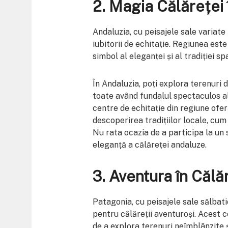
2.
Magia Călăreței 
Andaluzia, cu peisajele sale variate 
iubitorii de echitație. Regiunea est
simbol al eleganței și al tradiției sp
În Andaluzia, poți explora terenuri d
toate având fundalul spectaculos a
centre de echitație din regiune oferă
descoperirea tradițiilor locale, cum
Nu rata ocazia de a participa la un
eleganță a călăreței andaluze.
3.
Aventura în Călă
Patagonia, cu peisajele sale sălbati
pentru călăreții aventuroși. Acest c
de a explora terenuri neîmblânzite 