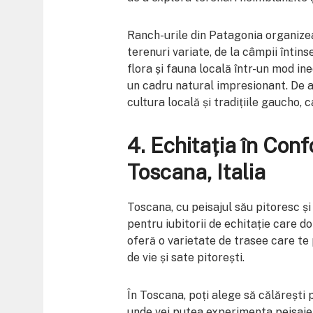
Ranch-urile din Patagonia organizea
terenuri variate, de la câmpii întins
flora și fauna locală într-un mod inedi
un cadru natural impresionant. De a
cultura locală și tradițiile gaucho, 
4.
Echitația în Conf
Toscana, Italia
Toscana, cu peisajul său pitoresc și
pentru iubitorii de echitație care 
oferă o varietate de trasee care te 
de vie și sate pitorești.
În Toscana, poți alege să călărești p
unde vei putea experimenta peisaje d