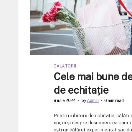
CĂLĂTORII
Cele mai bune des
de echitație
8 iulie 2024
by
Admin
6 min read
Pentru iubitorii de echitație, călăt
noi, ci și despre descoperirea unor n
ești un călăreț experimentat sau doa