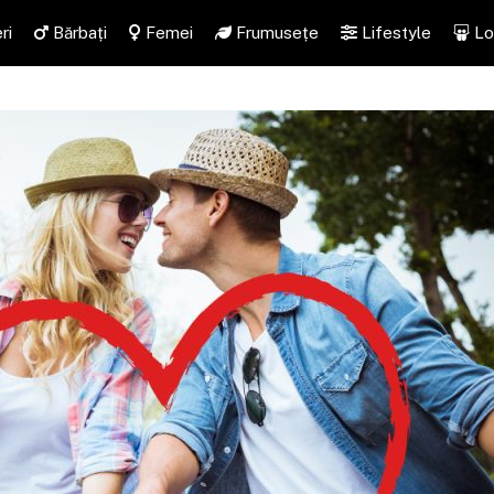
ri
Bărbați
Femei
Frumusețe
Lifestyle
Lo