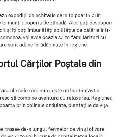
ză expediții de echitație care te poartă prin
e la munți acoperiți de zăpadă. Aici, poți descoperi
t și îți poți îmbunătăți abilitățile de călărie într-
semenea, vei avea ocazia să te familiarizezi cu
care sunt adânc înrădăcinate în regiune.
ortul Cărților Poștale din
 vinurile sale renumite, este un loc fantastic
doresc să combine aventura cu relaxarea. Regiunea
poartă prin colinele ondulate, plantațiile de viță
e trasee de-a lungul fermelor de vin și olivare,
e vis și te vei bucura de ospitalitatea locală.