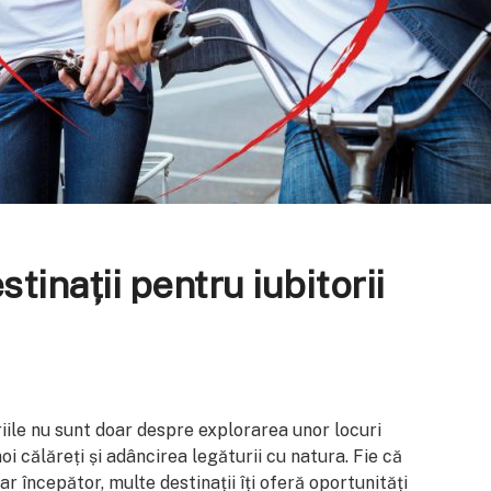
tinații pentru iubitorii
oriile nu sunt doar despre explorarea unor locuri
oi călăreți și adâncirea legăturii cu natura. Fie că
r începător, multe destinații îți oferă oportunități