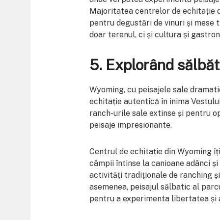
Majoritatea centrelor de echitație d
pentru degustări de vinuri și mese t
doar terenul, ci și cultura și gastr
5.
Explorând sălbăt
Wyoming, cu peisajele sale dramatic
echitație autentică în inima Vestul
ranch-urile sale extinse și pentru o
peisaje impresionante.
Centrul de echitație din Wyoming îți
câmpii întinse la canioane adânci și r
activități tradiționale de ranching și
asemenea, peisajul sălbatic al parc
pentru a experimenta libertatea și a