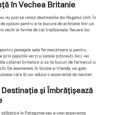
nță în Vechea Britanie
i, nu poți să ratezi destinațiile din Regatul Unit. În
 de opțiuni pentru a te bucura de echitație într-un
ii vechi la ferme de cai tradiționale, fiecare loc
entru peisajele sale fermecătoare și pentru
prin pajiștile verzi și satele pitorești. Aici, vei
le călăriei britanice și să te bucuri de farmecul și
chi. De asemenea, în Scoția și Irlanda, vei găsi
loase care îți vor aduce o experiență de neuitat.
 Destinația și Îmbrățișează
e
i sălbatice în Patagonia sau a unei experiențe