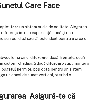
Sunetul Care Face
plet fără un sistem audio de calitate. Alegerea
 diferența între o experiență bună și una
io surround 5.1 sau 7.1 este ideal pentru a crea o
ubwoofer și cinci difuzoare (două frontale, două
e un sistem 7.1 adaugă două difuzoare suplimentare
ă bugetul permite, poți opta pentru un sistem
gă un canal de sunet vertical, oferind o
igurarea: Asigură-te că