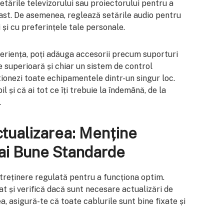
etările televizorului sau proiectorului pentru a
rast. De asemenea, reglează setările audio pentru
și cu preferințele tale personale.
eriența, poți adăuga accesorii precum suporturi
e superioară și chiar un sistem de control
tionezi toate echipamentele dintr-un singur loc.
l și că ai tot ce îți trebuie la îndemână, de la
.
ctualizarea: Menține
ai Bune Standarde
treținere regulată pentru a funcționa optim.
 și verifică dacă sunt necesare actualizări de
 asigură-te că toate cablurile sunt bine fixate și