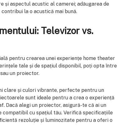
are și aspectul acustic al camerei; adăugarea de
contribui la o acustică mai bună.
entului: Televizor vs.
ială pentru crearea unei experiențe home theater
erințele tale și de spațiul disponibil, poți opta între
 sau un proiector.
 clare și culori vibrante, perfecte pentru un
iectoarele sunt ideale pentru a crea o experiență
f. Dacă alegi un proiector, asigură-te că ai un
 compatibil cu spațiul tău. Verifică specificațiile
ficientă rezoluție și luminozitate pentru a oferi o