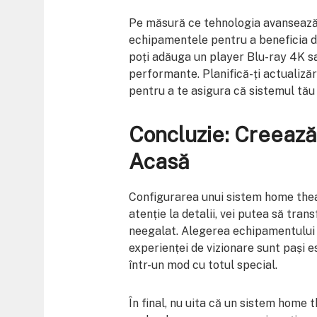
Pe măsură ce tehnologia avansează, e
echipamentele pentru a beneficia d
poți adăuga un player Blu-ray 4K sa
performante. Planifică-ți actualizări
pentru a te asigura că sistemul tă
Concluzie: Creează
Acasă
Configurarea unui sistem home thea
atenție la detalii, vei putea să tran
neegalat. Alegerea echipamentului p
experienței de vizionare sunt pași e
într-un mod cu totul special.
În final, nu uita că un sistem home