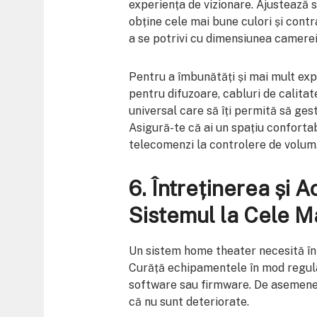
experiența de vizionare. Ajustează s
obține cele mai bune culori și cont
a se potrivi cu dimensiunea camerei 
Pentru a îmbunătăți și mai mult exp
pentru difuzoare, cabluri de calitat
universal care să îți permită să ges
Asigură-te că ai un spațiu confortabi
telecomenzi la controlere de volum
6.
Întreținerea și A
Sistemul la Cele M
Un sistem home theater necesită în
Curăță echipamentele în mod regulat
software sau firmware. De asemenea,
că nu sunt deteriorate.