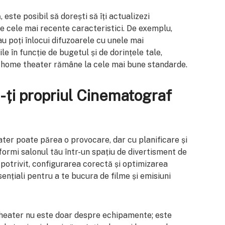
ste posibil să dorești să îți actualizezi
e cele mai recente caracteristici. De exemplu,
u poți înlocui difuzoarele cu unele mai
le în funcție de bugetul și de dorințele tale,
u home theater rămâne la cele mai bune standarde.
-ți propriul Cinematograf
ter poate părea o provocare, dar cu planificare și
sformi salonul tău într-un spațiu de divertisment de
otrivit, configurarea corectă și optimizarea
sențiali pentru a te bucura de filme și emisiuni
 theater nu este doar despre echipamente; este