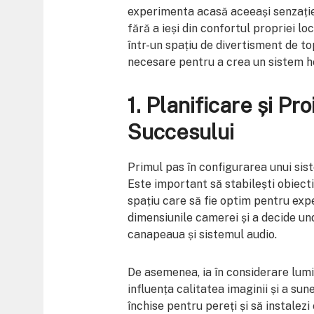
experimenta acasă aceeași senzație
fără a ieși din confortul propriei lo
într-un spațiu de divertisment de top
necesare pentru a crea un sistem h
1.
Planificare și Pr
Succesului
Primul pas în configurarea unui sis
Este important să stabilești obiectiv
spațiu care să fie optim pentru exp
dimensiunile camerei și a decide und
canapeaua și sistemul audio.
De asemenea, ia în considerare lumi
influența calitatea imaginii și a sun
închise pentru pereți și să instalez