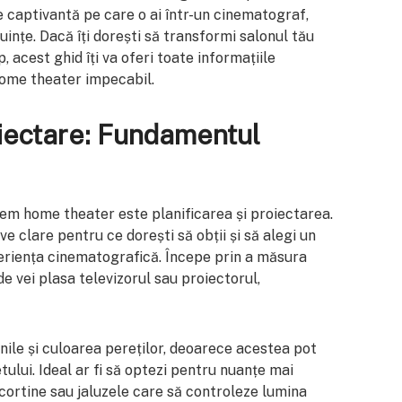
 captivantă pe care o ai într-un cinematograf,
cuințe. Dacă îți dorești să transformi salonul tău
, acest ghid îți va oferi toate informațiile
ome theater impecabil.
oiectare: Fundamentul
tem home theater este planificarea și proiectarea.
e clare pentru ce dorești să obții și să alegi un
eriența cinematografică. Începe prin a măsura
e vei plasa televizorul sau proiectorul,
nile și culoarea pereților, deoarece acestea pot
etului. Ideal ar fi să optezi pentru nuanțe mai
i cortine sau jaluzele care să controleze lumina