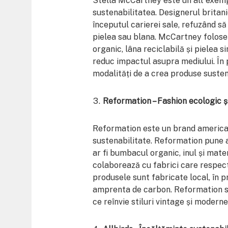
Stella McCartney este un alt exem
sustenabilitatea. Designerul britani
începutul carierei sale, refuzând s
pielea sau blana. McCartney folose
organic, lâna reciclabilă și pielea 
reduc impactul asupra mediului. În p
modalități de a crea produse susten
Reformation – Fashion ecologic ș
Reformation este un brand american 
sustenabilitate. Reformation pune 
ar fi bumbacul organic, inul și mat
colaborează cu fabrici care respect
produsele sunt fabricate local, în p
amprenta de carbon. Reformation se 
ce reînvie stiluri vintage și modern