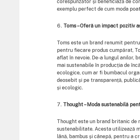
corespunzător și beneficiază de cond
exemplu perfect de cum moda poate f
Toms – Oferă un impact pozitiv a
Toms este un brand renumit pentru 
pentru fiecare produs cumpărat, To
aflat în nevoie. De-a lungul anilor, 
mai sustenabile în producția de încă
ecologice, cum ar fi bumbacul orga
deosebit și pe transparență, public
și ecologic.
Thought – Moda sustenabilă pentr
Thought este un brand britanic de 
sustenabilitate. Acesta utilizează 
lână, bambus și cânepă, pentru a cr