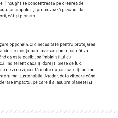
ile. Thought se concentrează pe crearea de
estului timpului, și promovează practici de
ii, cât și planeta.
ere opțională, ci o necesitate pentru protejarea
Brandurile menționate mai sus sunt doar câțiva
ând că este posibil să îmbini stilul cu
ă. Indiferent dacă îți dorești piese de lux,
e de zi cu zi, există multe opțiuni care îți permit
te și mai sustenabile. Așadar, data viitoare când
iderare impactul pe care îl ai asupra planetei și