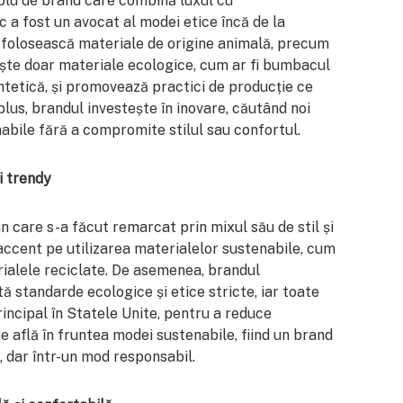
plu de brand care combină luxul cu
c a fost un avocat al modei etice încă de la
ă folosească materiale de origine animală, precum
ște doar materiale ecologice, cum ar fi bumbacul
sintetică, și promovează practici de producție ce
lus, brandul investește în inovare, căutând noi
abile fără a compromite stilul sau confortul.
i trendy
care s-a făcut remarcat prin mixul său de stil și
accent pe utilizarea materialelor sustenabile, cum
erialele reciclate. De asemenea, brandul
ă standarde ecologice și etice stricte, iar toate
rincipal în Statele Unite, pentru a reduce
află în fruntea modei sustenabile, fiind un brand
e, dar într-un mod responsabil.