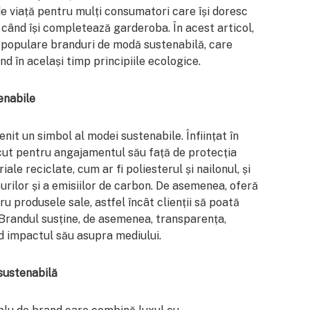
 de viață pentru mulți consumatori care își doresc
 când își completează garderoba. În acest articol,
 populare branduri de modă sustenabilă, care
d în același timp principiile ecologice.
enabile
it un simbol al modei sustenabile. Înființat în
ut pentru angajamentul său față de protecția
le reciclate, cum ar fi poliesterul și nailonul, și
rilor și a emisiilor de carbon. De asemenea, oferă
ru produsele sale, astfel încât clienții să poată
. Brandul susține, de asemenea, transparența,
d impactul său asupra mediului.
sustenabilă