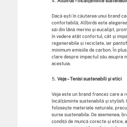
Allbirds – Încălțăminte sustenabi
Dacă ești în căutarea unui brand ca
confortabilă, Allbirds este alegere
săi din lână merino și eucalipt, pr
în vedere atât confortul, cât și imp
regenerabile și reciclate, iar panto
minimum emisiile de carbon. În plus
clare despre impactul său asupra m
acestuia.
Veja – Tenisi sustenabili și etici
Veja este un brand francez care a r
încălțăminte sustenabilă și stylish. 
folosește materiale naturale, prec
surse sustenabile. De asemenea, b
condiții de muncă corecte și etice, 