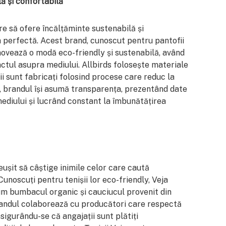
lă și confortabilă
re să ofere încălțăminte sustenabilă și
a perfectă. Acest brand, cunoscut pentru pantofii
omovează o modă eco-friendly și sustenabilă, având
actul asupra mediului. Allbirds folosește materiale
fii sunt fabricați folosind procese care reduc la
, brandul își asumă transparența, prezentând date
ediului și lucrând constant la îmbunătățirea
eușit să câștige inimile celor care caută
Cunoscuți pentru tenișii lor eco-friendly, Veja
um bumbacul organic și cauciucul provenit din
randul colaborează cu producători care respectă
asigurându-se că angajații sunt plătiți