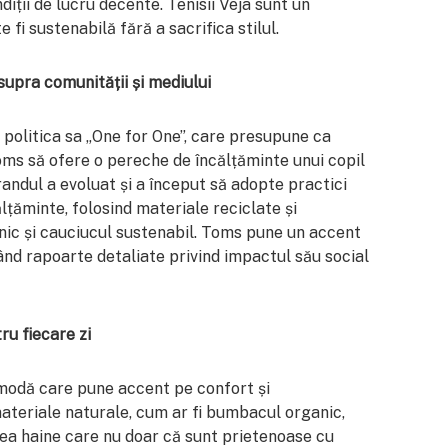
iții de lucru decente. Tenisii Veja sunt un
i sustenabilă fără a sacrifica stilul.
supra comunității și mediului
politica sa „One for One”, care presupune ca
ms să ofere o pereche de încălțăminte unui copil
brandul a evoluat și a început să adopte practici
lțăminte, folosind materiale reciclate și
nic și cauciucul sustenabil. Toms pune un accent
ând rapoarte detaliate privind impactul său social
u fiecare zi
modă care pune accent pe confort și
materiale naturale, cum ar fi bumbacul organic,
ea haine care nu doar că sunt prietenoase cu