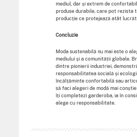
mediul, dar și extrem de confortab
produse durabile, care pot rezista t
producție ce protejează atât lucrător
Concluzie
Moda sustenabilă nu mai este o aleg
mediului și a comunității globale. 
dintre pionierii industriei, demonstr
responsabilitatea socială și ecologic
încălțăminte confortabilă sau articol
să faci alegeri de modă mai conștien
îți completezi garderoba, ia în cons
alege cu responsabilitate.