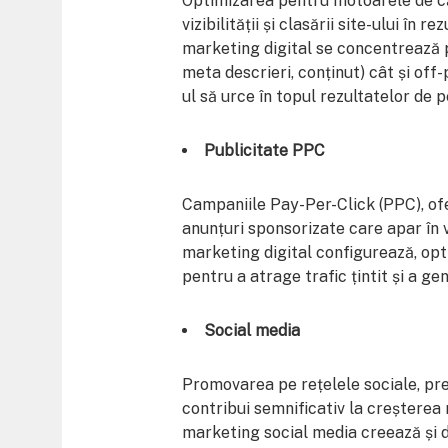
Optimizarea pentru motoarele de că
vizibilității și clasării site-ului în 
marketing digital se concentrează p
meta descrieri, conținut) cât și off-
ul să urce în topul rezultatelor de 
Publicitate PPC
Campaniile Pay-Per-Click (PPC), ofe
anunțuri sponsorizate care apar în v
marketing digital configurează, op
pentru a atrage trafic țintit și a ge
Social media
Promovarea pe rețelele sociale, p
contribui semnificativ la creșterea n
marketing social media creează și d