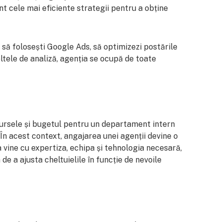
unt cele mai eficiente strategii pentru a obține
m să folosești Google Ads, să optimizezi postările
tele de analiză, agenția se ocupă de toate
sursele și bugetul pentru un departament intern
 În acest context, angajarea unei agenții devine o
ia vine cu expertiza, echipa și tehnologia necesară,
 de a ajusta cheltuielile în funcție de nevoile