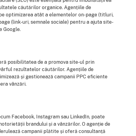
utare (SEO) este esențială pentru îmbunătățirea
rezultatele căutărilor organice. Agențiile de
e optimizarea atât a elementelor on-page (titluri,
page (link-uri, semnale sociale) pentru a ajuta site-
pe Google.
ră posibilitatea de a promova site-ul prin
ârful rezultatelor căutărilor. Agențiile de
timizează și gestionează campanii PPC eficiente
nera vânzări.
recum Facebook, Instagram sau LinkedIn, poate
otorietății brandului și a vânzărilor. O agenție de
erulează campanii plătite și oferă consultanță