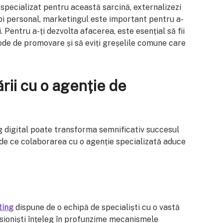
 specializat pentru această sarcină, externalizezi
pi personal, marketingul este important pentru a-
. Pentru a-ți dezvolta afacerea, este esențial să fii
ode de promovare și să eviți greșelile comune care
ării cu o agenție de
g digital poate transforma semnificativ succesul
ă de ce colaborarea cu o agenție specializată aduce
ting
dispune de o echipă de specialiști cu o vastă
sioniști înțeleg în profunzime mecanismele