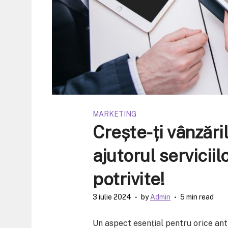
MARKETING
Crește-ți vânzăril
ajutorul servicii
potrivite!
3 iulie 2024
by
Admin
5 min read
Un aspect esențial pentru orice an