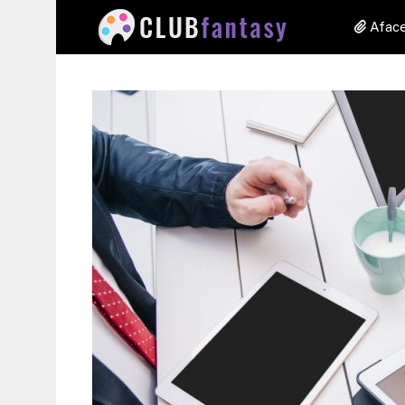
Aface