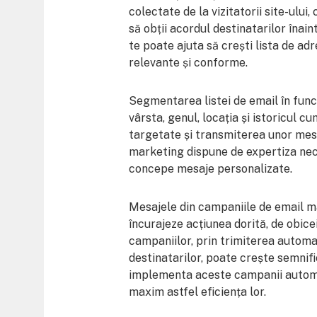
colectate de la vizitatorii site-ului
să obții acordul destinatarilor înai
te poate ajuta să crești lista de ad
relevante și conforme.
Segmentarea listei de email în funcț
vârsta, genul, locația și istoricul 
targetate și transmiterea unor mes
marketing dispune de expertiza nec
concepe mesaje personalizate.
Mesajele din campaniile de email ma
încurajeze acțiunea dorită, de obicei
campaniilor, prin trimiterea automat
destinatarilor, poate crește semnifi
implementa aceste campanii automa
maxim astfel eficiența lor.