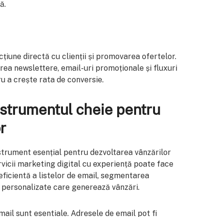
ă.
țiune directă cu clienții și promovarea ofertelor.
rea newslettere, email-uri promoționale și fluxuri
u a crește rata de conversie.
nstrumentul cheie pentru
r
strument esențial pentru dezvoltarea vânzărilor
rvicii marketing digital cu experiență poate face
eficientă a listelor de email, segmentarea
 personalizate care generează vânzări.
email sunt esentiale. Adresele de email pot fi