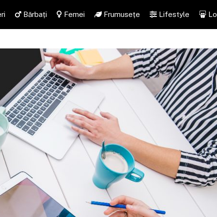
ri
Bărbați
Femei
Frumusețe
Lifestyle
Lo