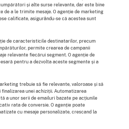
, cumpărători și alte surse relevante, dar este bine
nte de a le trimite mesaje. O agenție de marketing
rese calificate, asigurându-se că acestea sunt
ie de caracteristicile destinatarilor, precum
cumpărăturilor, permite crearea de campanii
aje relevante fiecărui segment. O agenție de
esară pentru a dezvolta aceste segmente și a
rketing trebuie să fie relevante, valoroase și să
 finalizarea unei achiziții. Automatizarea
ă a unor serii de emailuri bazate pe acțiunile
cativ rata de conversie. O agenție poate
tizate cu mesaje personalizate, crescand la