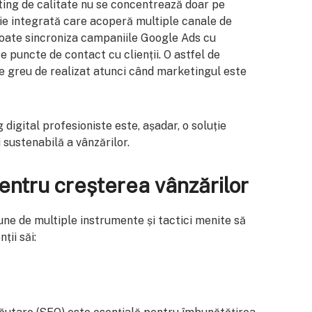
ting de calitate nu se concentrează doar pe
egie integrată care acoperă multiple canale de
oate sincroniza campaniile Google Ads cu
te puncte de contact cu clienții. O astfel de
te greu de realizat atunci când marketingul este
digital profesioniste este, așadar, o soluție
 sustenabilă a vânzărilor.
pentru creșterea vânzărilor
une de multiple instrumente și tactici menite să
ții săi: