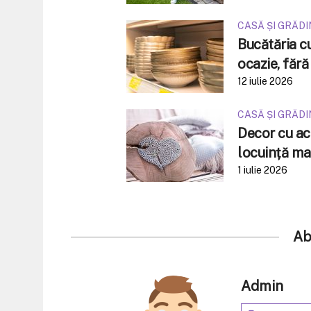
CASĂ ȘI GRĂD
Bucătăria c
ocazie, fără
12 iulie 2026
CASĂ ȘI GRĂD
Decor cu acc
locuință ma
1 iulie 2026
Ab
Admin