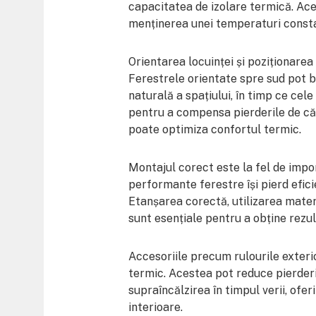
capacitatea de izolare termică. Ace
menținerea unei temperaturi constan
Orientarea locuinței și poziționarea
Ferestrele orientate spre sud pot be
naturală a spațiului, în timp ce cel
pentru a compensa pierderile de căl
poate optimiza confortul termic.
Montajul corect este la fel de impor
performante ferestre își pierd efic
Etanșarea corectă, utilizarea materi
sunt esențiale pentru a obține rezul
Accesoriile precum rulourile exterio
termic. Acestea pot reduce pierderil
supraîncălzirea în timpul verii, of
interioare.