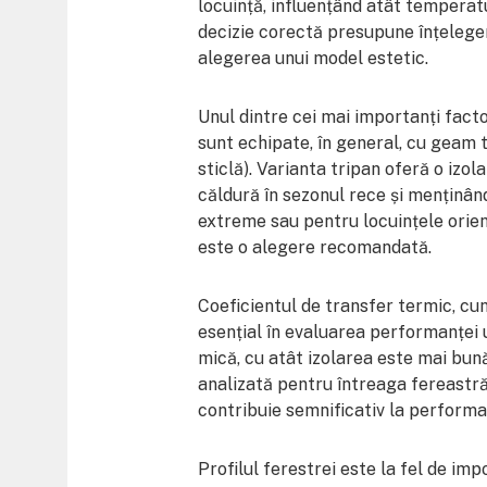
locuință, influențând atât temperatur
decizie corectă presupune înțeleger
alegerea unui model estetic.
Unul dintre cei mai importanți fact
sunt echipate, în general, cu geam t
sticlă). Varianta tripan oferă o izo
căldură în sezonul rece și menținâ
extreme sau pentru locuințele orien
este o alegere recomandată.
Coeficientul de transfer termic, cu
esențial în evaluarea performanței 
mică, cu atât izolarea este mai bun
analizată pentru întreaga fereastră
contribuie semnificativ la performa
Profilul ferestrei este la fel de im