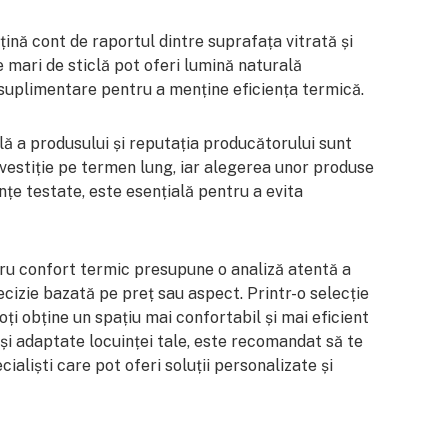
ină cont de raportul dintre suprafața vitrată și
e mari de sticlă pot oferi lumină naturală
 suplimentare pentru a menține eficiența termică.
lă a produsului și reputația producătorului sunt
investiție pe termen lung, iar alegerea unor produse
nțe testate, este esențială pentru a evita
tru confort termic presupune o analiză atentă a
ecizie bazată pe preț sau aspect. Printr-o selecție
oți obține un spațiu mai confortabil și mai eficient
și adaptate locuinței tale, este recomandat să te
cialiști care pot oferi soluții personalizate și