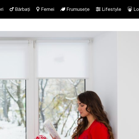
ri
Bărbați
Femei
Frumusețe
Lifestyle
Lo