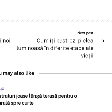
Next post
i noi
Cum îți păstrezi pielea
luminoasă în diferite etape ale
vieții
u may also like
INĂ
traturi joase lângă terasă pentru o
urală spre curte