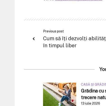
Previous post
Cum să îți dezvolți abilităț
în timpul liber
Yo
CASĂ ȘI GRĂD
Grădina cu s
trecere nat
13 iulie 2026