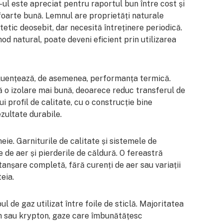
-ul este apreciat pentru raportul bun între cost și
 foarte bună. Lemnul are proprietăți naturale
tetic deosebit, dar necesită întreținere periodică.
mod natural, poate deveni eficient prin utilizarea
fluențează, de asemenea, performanța termică.
 o izolare mai bună, deoarece reduc transferul de
i profil de calitate, cu o construcție bine
zultate durabile.
ie. Garniturile de calitate și sistemele de
le de aer și pierderile de căldură. O fereastră
anșare completă, fără curenți de aer sau variații
eia.
l de gaz utilizat între foile de sticlă. Majoritatea
n sau krypton, gaze care îmbunătățesc