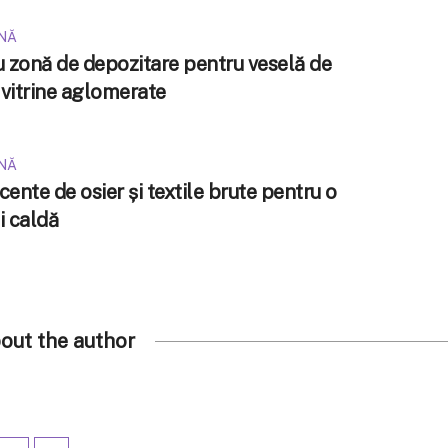
INĂ
u zonă de depozitare pentru veselă de
 vitrine aglomerate
INĂ
ente de osier și textile brute pentru o
i caldă
out the author