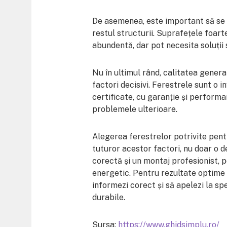
De asemenea, este important să se ț
restul structurii. Suprafețele foart
abundentă, dar pot necesita soluții
Nu în ultimul rând, calitatea genera
factori decisivi. Ferestrele sunt o 
certificate, cu garanție și performa
problemele ulterioare.
Alegerea ferestrelor potrivite pen
tuturor acestor factori, nu doar o d
corectă și un montaj profesionist, p
energetic. Pentru rezultate optime 
informezi corect și să apelezi la spe
durabile.
Sursa:
https://www.ghidsimplu.ro/