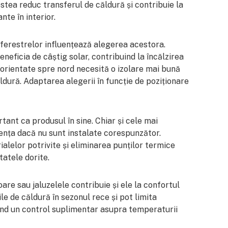
stea reduc transferul de căldură și contribuie la
te în interior.
 ferestrelor influențează alegerea acestora.
neficia de câștig solar, contribuind la încălzirea
e orientate spre nord necesită o izolare mai bună
dură. Adaptarea alegerii în funcție de poziționare
tant ca produsul în sine. Chiar și cele mai
iența dacă nu sunt instalate corespunzător.
alelor potrivite și eliminarea punților termice
tatele dorite.
are sau jaluzelele contribuie și ele la confortul
e de căldură în sezonul rece și pot limita
erind un control suplimentar asupra temperaturii