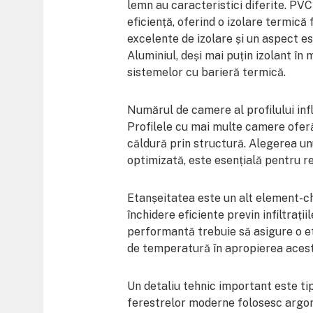
lemn au caracteristici diferite. PVC
eficiență, oferind o izolare termică
excelente de izolare și un aspect es
Aluminiul, deși mai puțin izolant în 
sistemelor cu barieră termică.
Numărul de camere al profilului in
Profilele cu mai multe camere oferă
căldură prin structură. Alegerea unu
optimizată, este esențială pentru re
Etanșeitatea este un alt element-che
închidere eficiente previn infiltrații
performantă trebuie să asigure o et
de temperatură în apropierea acest
Un detaliu tehnic important este tipu
ferestrelor moderne folosesc argo