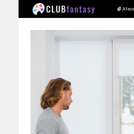
Aface