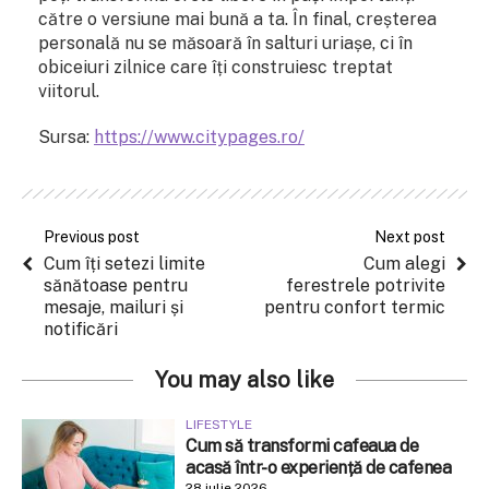
către o versiune mai bună a ta. În final, creșterea
personală nu se măsoară în salturi uriașe, ci în
obiceiuri zilnice care îți construiesc treptat
viitorul.
Sursa:
https://www.citypages.ro/
Previous post
Next post
Cum îți setezi limite
Cum alegi
sănătoase pentru
ferestrele potrivite
mesaje, mailuri și
pentru confort termic
notificări
You may also like
LIFESTYLE
Cum să transformi cafeaua de
acasă într-o experiență de cafenea
28 iulie 2026