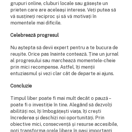
grupuri online, cluburi locale sau găsește un
prieten care are aceleași interese. Veți putea să
vă susțineți reciproc și să vă motivați în
momentele mai dificile.
Celebrează progresul
Nu aștepta să devii expert pentru a te bucura de
reușite. Orice pas înainte contează. Ține un jurnal
al progresului sau marchează momentele-cheie
prin mici recompense. Astfel, îți menții
entuziasmul și vezi clar cât de departe ai ajuns.
Concluzie
Timpul liber poate fi mai mult decât o pauză –
poate fi o investiție în tine. Alegând să dezvolți
abilități noi, îți îmbogățești viața, îți crești
încrederea și deschizi noi oportunități. Prin
obiective mici, consecvență și resurse accesibile,
poți transforma orele libere în pași importanți