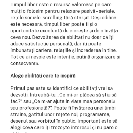
Timpul liber este o resursă valoroasă pe care
mulți o folosim pentru relaxare pasivă – seriale,
rețele sociale, scrolling fără sfârșit. Deși odihna
este necesară, timpul liber poate fi și o
oportunitate excelentă de a crește și de a învăța
ceva nou. Dezvoltarea de abilități nu doar că îți
aduce satisfacție personală, dar îți poate
îmbunătăți cariera, relațiile și încrederea în tine.
Tot ce ai nevoie este intenție, puțină organizare și
consecvență.
Alege abilități care te inspiră
Primul pas este să identifici ce abilități vrei să
dezvolți. Întreabă-te: „Ce mi-ar plăcea să știu să
fac?” sau „Ce m-ar ajuta în viața mea personală
sau profesională?”. Poate fi învățarea unei limbi
străine, gătitul unor rețete noi, programarea,
desenul sau vorbitul în public. Important este să
alegi ceva care îți trezește interesul și nu pare o